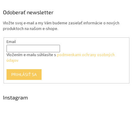
p
ä
Odoberať newsletter
t
Vložte svoj e-mail a my Vám budeme zasielať informácie o nových
i
produktoch na našom e-shope.
e
Email
Vložením e-mailu súhlasíte s
podmienkami ochrany osobných
údajov
PRIHLÁSIŤ SA
Instagram