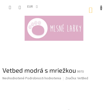
Prejsť
na
EUR
NÁKUP
obsah
KOŠÍK
Vetbed modrá s mriežkou
9970
Priemerné
Neohodnotené
Podrobnosti hodnotenia
Značka:
VetBed
hodnotenie
produktu
je
0,0
z
5