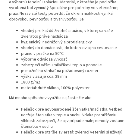
a výbornú tepelnú izoláciou. Materiál, z ktorého je podložka
vyrobená bol vyvinutý špeciálne pre potreby vo veterinárnej
praxi. Nezávislé testy potvrdili, že okrem mäkkosti vyniká
obrovskou pevnosťou a trvanlivosťou. Je
vhodný pre každú životnú situáciu, v ktorej sa vaše
zvieratko práve nachádza
hygienický, nedráždivý a protialergický
vhodný do domácnosti, do kotercov aj na cestovanie
pranie v pračke na 90°C
výborne odvádza vlhkosť
zabezpečí vášmu miláčikovi teplo a pohodlie
je možné ho strihať na požadovaný rozmer
výška vlasu je cca. 28 mm
1800 g/m2
materiál: duté vlákno, 100% polyester
Má mnoho spôsobov využitia najčastejčie ako:
Peliešok pre novonarodené šťeniatka/mačiatka. Vetbed
udržuje šteniatka v teple a suchu. Vďaka prepúšťaniu
vlhkosti zabezpečí, že aj v prípade malej nehody zostane
šteniatko v suchu.
Peliešok pre staršie zvieratá: zvierací veteráni si užívajú