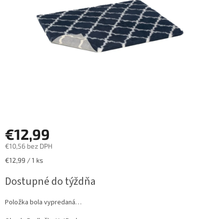
hviezdičiek.
€12,99
€10,56 bez DPH
Jednotková
€12,99 / 1 ks
cena:
Dostupné do týždňa
Položka bola vypredaná…