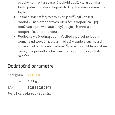
vysoký komfort a zvýšenú pohyblivosť, ktorú ponúka
tento pelech vďaka schopnosti dutých vláken akumulovať
teplo.
Ležiace zvieratá: aj zverolekári používajú VetBed
podložku na veterinárnych klinikách a odporúčajú jej
používanie pri zvieratách, vyžadujúcich pred alebo
pooperačnú starostlivosť.
Podložka v pôrodnej bedni: VetBed v pôrodnej bedni
pomáha udržovať matku a mláďatá v teple a suchu, a tým
znižuje riziko ich podchladenia. Špeciálna štruktúra vláken
poskytuje pohodlie a bezpečnosť a podporuje pohyb
mláďat.
Dodatočné parametre
Kategória
:
VetBed
Hmotnosť
:
0.5 kg
EAN
:
5023620232748
Položka bola vypredaná…
Z
á