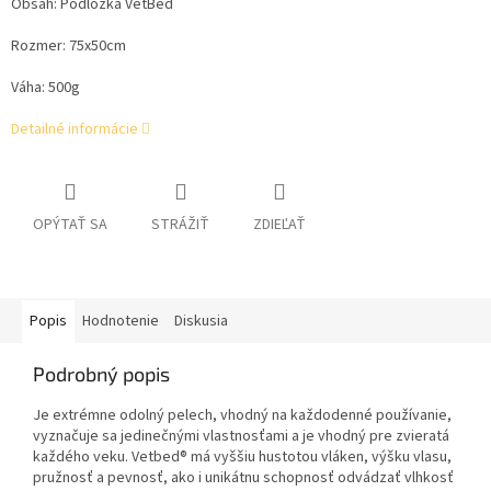
Obsah: Podložka VetBed
Rozmer: 75x50cm
Váha: 500g
Detailné informácie
OPÝTAŤ SA
STRÁŽIŤ
ZDIEĽAŤ
Popis
Hodnotenie
Diskusia
Podrobný popis
Je extrémne odolný pelech, vhodný na každodenné používanie,
vyznačuje sa jedinečnými vlastnosťami a je vhodný pre zvieratá
každého veku. Vetbed® má vyššiu hustotou vláken, výšku vlasu,
pružnosť a pevnosť, ako i unikátnu schopnosť odvádzať vlhkosť