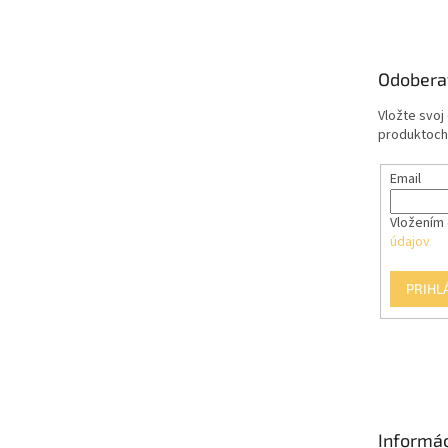
p
ä
t
Odobera
i
e
Vložte svoj
produktoch
Email
Vložením 
údajov
PRIHL
Informác