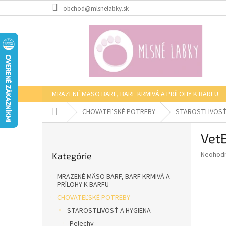
Prejsť
obchod@mlsnelabky.sk
na
obsah
MRAZENÉ MÄSO BARF, BARF KRMIVÁ A PRÍLOHY K BARFU
Domov
CHOVATEĽSKÉ POTREBY
STAROSTLIVOSŤ
B
VetB
o
Preskočiť
č
Priemer
Neohod
Kategórie
kategórie
n
hodnote
ý
produkt
MRAZENÉ MÄSO BARF, BARF KRMIVÁ A
p
je
PRÍLOHY K BARFU
0,0
a
CHOVATEĽSKÉ POTREBY
z
n
STAROSTLIVOSŤ A HYGIENA
5
e
hviezdič
Pelechy