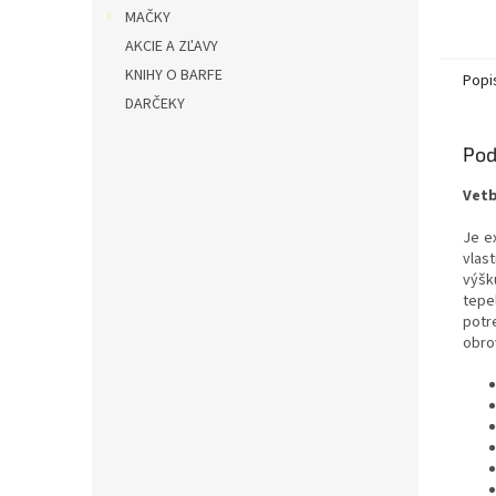
MAČKY
AKCIE A ZĽAVY
KNIHY O BARFE
Popi
DARČEKY
Pod
Vetb
Je e
vlas
výšk
tepe
potr
obro