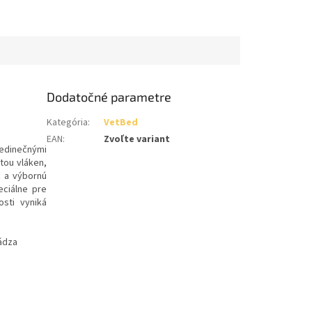
Dodatočné parametre
Kategória
:
VetBed
EAN
:
Zvoľte variant
jedinečnými
tou vláken,
ť a výbornú
eciálne pre
osti vyniká
hádza