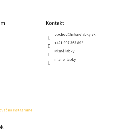
am
Kontakt
obchod
@
mlsnelabky.sk
+421 907 363 892
Mlsné labky
mlsne_labky
ovať na Instagrame
ok