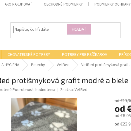
AKO NAKUPOVAŤ
OBCHODNÉ PODMIENKY
PODMIENKY OCHRANY
HĽADAŤ
CHOVATEĽSKÉ POTREBY
POTREBY PRE PSÍČKAROV
PRÍRO
 A HYGIENA
Pelechy
VetBed
VetBed protišmyková grafit 
ed protišmyková grafit modré a biele
né
notené
Podrobnosti hodnotenia
Značka:
VetBed
nie
u
od €19,9
od
od
€8,05
Jednotk
od €22,99
iek.
cena: