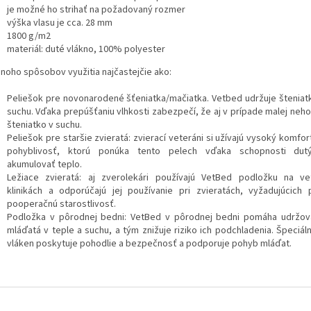
je možné ho strihať na požadovaný rozmer
výška vlasu je cca. 28 mm
1800 g/m2
materiál: duté vlákno, 100% polyester
noho spôsobov využitia najčastejčie ako:
Peliešok pre novonarodené šťeniatka/mačiatka. Vetbed udržuje šteniatk
suchu. Vďaka prepúšťaniu vlhkosti zabezpečí, že aj v prípade malej neh
šteniatko v suchu.
Peliešok pre staršie zvieratá: zvierací veteráni si užívajú vysoký komfo
pohyblivosť, ktorú ponúka tento pelech vďaka schopnosti dut
akumulovať teplo.
Ležiace zvieratá: aj zverolekári používajú VetBed podložku na vet
klinikách a odporúčajú jej používanie pri zvieratách, vyžadujúcich
pooperačnú starostlivosť.
Podložka v pôrodnej bedni: VetBed v pôrodnej bedni pomáha udržov
mláďatá v teple a suchu, a tým znižuje riziko ich podchladenia. Špeciál
vláken poskytuje pohodlie a bezpečnosť a podporuje pohyb mláďat.