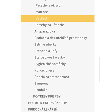
l
Pelechy s okrajom
Matrace
VetBed
Potreby na kŕmenie
Antiparazitiká
Čistiace a dezinfekčné prostriedky
Bylinné utierky
Hrebene a kefy
Starostlivosť o zuby
Hygienické pomôcky
Kondicionéry
Špeciálna starostlivosť
Šampóny
Bandáže
POTREBY PRE PSY
POTREBY PRE PSÍČKAROV
PRÍRODNÁ LEKÁREŇ