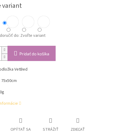
 variant
oručiť do:
Zvoľte variant
Pridať do košíka
odložka VetBed
 75x50cm
00g
informácie
OPÝTAŤ SA
STRÁŽIŤ
ZDIEĽAŤ