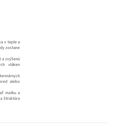
a v teple a
ody zostane
rt a zvýšenú
ých vláken
erinárnych
 pred alebo
ať matku a
na štruktúra