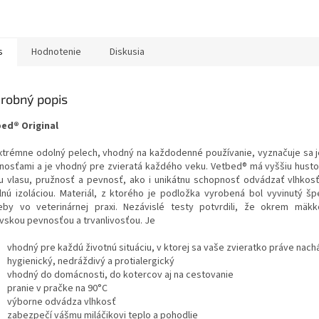
s
Hodnotenie
Diskusia
robný popis
ed® Original
xtrémne odolný pelech, vhodný na každodenné používanie, vyznačuje sa 
tnosťami a je vhodný pre zvieratá každého veku. Vetbed® má vyššiu husto
u vlasu, pružnosť a pevnosť, ako i unikátnu schopnosť odvádzať vlhkos
lnú izoláciou. Materiál, z ktorého je podložka vyrobená bol vyvinutý šp
eby vo veterinárnej praxi. Nezávislé testy potvrdili, že okrem mäkk
vskou pevnosťou a trvanlivosťou. Je
vhodný pre každú životnú situáciu, v ktorej sa vaše zvieratko práve nac
hygienický, nedráždivý a protialergický
vhodný do domácnosti, do kotercov aj na cestovanie
pranie v pračke na 90°C
výborne odvádza vlhkosť
zabezpečí vášmu miláčikovi teplo a pohodlie