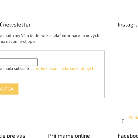
ť newsletter
Instagr
 e-mail a my Vám budeme zasielať informácie o nových
 na našom e-shope.
e-mailu súhlasíte s
podmienkami ochrany osobných
ÁSIŤ SA
Sled
ie pre vás
Prijímame online
Facebo