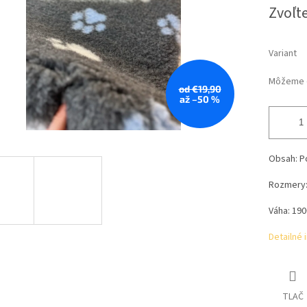
Zvoľte
Variant
Môžeme d
od €19,90
až –50 %
Obsah: P
Rozmery:
Váha: 19
Detailné 
TLAČ