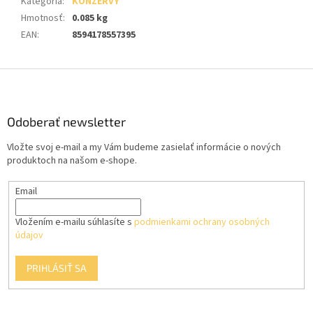
Kategória
:
KONZERVY
Hmotnosť
:
0.085 kg
EAN
:
8594178557395
Z
á
p
ä
Odoberať newsletter
t
Vložte svoj e-mail a my Vám budeme zasielať informácie o nových
i
produktoch na našom e-shope.
e
Email
Vložením e-mailu súhlasíte s
podmienkami ochrany osobných
údajov
PRIHLÁSIŤ SA