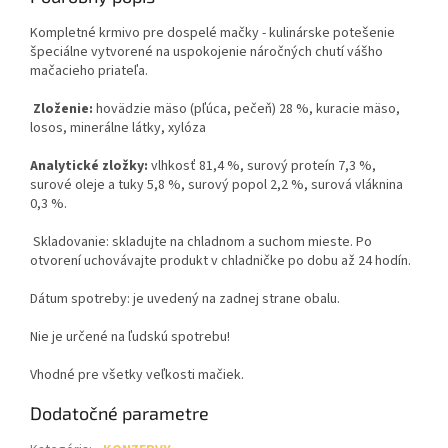
Kompletné krmivo pre dospelé mačky - kulinárske potešenie
špeciálne vytvorené na uspokojenie náročných chutí vášho
mačacieho priateľa.
Zloženie:
hovädzie mäso (pľúca, pečeň) 28 %, kuracie mäso,
losos, minerálne látky, xylóza
Analytické zložky:
vlhkosť 81,4 %, surový proteín 7,3 %,
surové oleje a tuky 5,8 %, surový popol 2,2 %, surová vláknina
0,3 %.
Skladovanie: skladujte na chladnom a suchom mieste. Po
otvorení uchovávajte produkt v chladničke po dobu až 24 hodín.
Dátum spotreby: je uvedený na zadnej strane obalu.
Nie je určené na ľudskú spotrebu!
Vhodné pre všetky veľkosti mačiek.
Dodatočné parametre