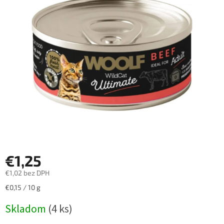
z
5
hviezdičiek.
€1,25
€1,02 bez DPH
Jednotková
€0,15 / 10 g
cena:
Skladom
(4 ks)