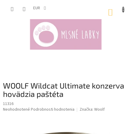
Prejsť
na
EUR
NÁKUP
obsah
KOŠÍK
WOOLF Wildcat Ultimate konzerva
hovädzia paštéta
11316
Priemerné
Neohodnotené
Podrobnosti hodnotenia
Značka:
Woolf
hodnotenie
produktu
je
0,0