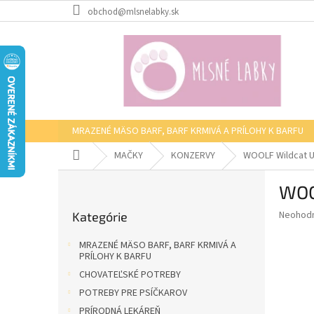
Prejsť
obchod@mlsnelabky.sk
na
obsah
MRAZENÉ MÄSO BARF, BARF KRMIVÁ A PRÍLOHY K BARFU
Domov
MAČKY
KONZERVY
WOOLF Wildcat Ul
B
WOOL
o
Preskočiť
č
Priemer
Neohod
Kategórie
kategórie
n
hodnote
ý
produkt
MRAZENÉ MÄSO BARF, BARF KRMIVÁ A
p
je
PRÍLOHY K BARFU
0,0
a
CHOVATEĽSKÉ POTREBY
z
n
POTREBY PRE PSÍČKAROV
5
e
hviezdič
PRÍRODNÁ LEKÁREŇ