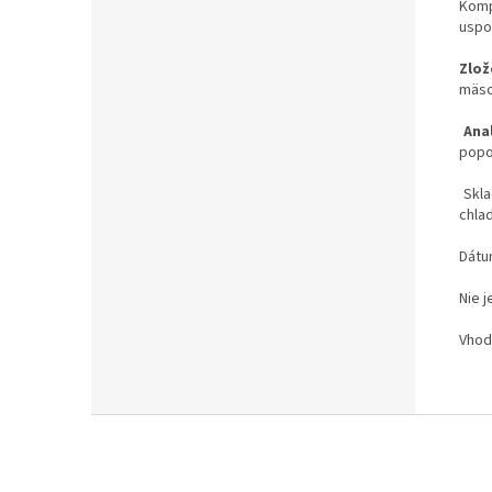
Komp
uspo
Zlož
mäso
Ana
popo
Skla
chla
Dátu
Nie 
Vhod
Z
á
p