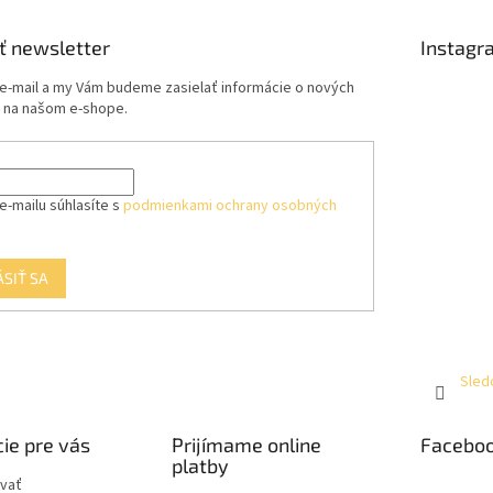
ť newsletter
Instagr
 e-mail a my Vám budeme zasielať informácie o nových
 na našom e-shope.
e-mailu súhlasíte s
podmienkami ochrany osobných
ÁSIŤ SA
Sled
ie pre vás
Prijímame online
Facebo
platby
vať