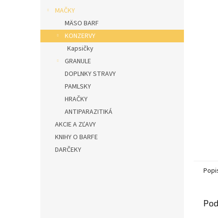
l
MAČKY
MÄSO BARF
KONZERVY
Kapsičky
GRANULE
DOPLNKY STRAVY
PAMLSKY
HRAČKY
ANTIPARAZITIKÁ
AKCIE A ZĽAVY
KNIHY O BARFE
DARČEKY
Popi
Pod