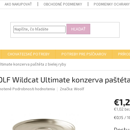
AKO NAKUPOVAŤ
OBCHODNÉ PODMIENKY
PODMIENKY OCHRANY
HĽADAŤ
CHOVATEĽSKÉ POTREBY
POTREBY PRE PSÍČKAROV
PRÍRO
timate konzerva paštéta z bielej ryby
F Wildcat Ultimate konzerva paštéta 
né
notené
Podrobnosti hodnotenia
Značka:
Woolf
nie
€1,
u
€1,02 be
Jednotk
€0,15 / 1
cena:
iek.