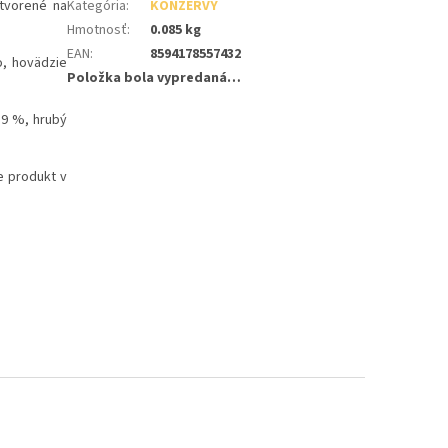
tvorené na
Kategória
:
KONZERVY
Hmotnosť
:
0.085 kg
EAN
:
8594178557432
o, hovädzie
Položka bola vypredaná…
,9 %, hrubý
e produkt v