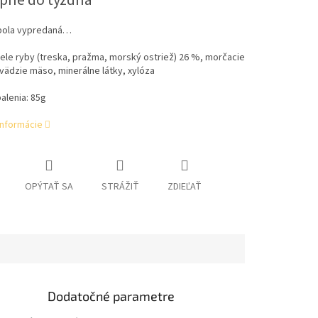
pné do týždňa
bola vypredaná…
ele ryby (treska, pražma, morský ostriež) 26 %, morčacie
ädzie mäso, minerálne látky, xylóza
alenia: 85g
informácie
OPÝTAŤ SA
STRÁŽIŤ
ZDIEĽAŤ
Dodatočné parametre