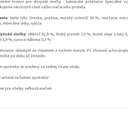
letné krmivo pre dospelé mačky - kulinárske potešenie špeciálne vy
kojenie náročných chutí vášho mačacieho priateľa.
enie
: biele ryby (treska, pražma, morský ostriež) 26 %, morčacie mäs
, minerálne látky, xylóza
lytické zložky:
vlhkosť 81,6 %, hrubý proteín 7,0 %, hrubé oleje a tuky 5
l 2,9 %, surová vláknina 0,3 %
dovanie: skladujte na chladnom a suchom mieste. Po otvorení uchovávajt
dničke po dobu až 24 hodín.
m spotreby: je uvedený na zadnej strane obalu.
je určené na ľudskú spotrebu!
né pre všetky veľkosti mačiek.