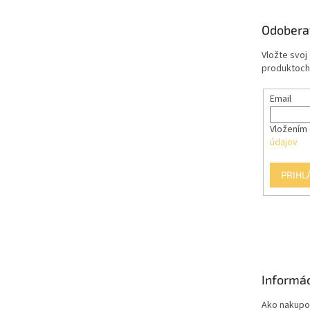
ä
t
Odobera
i
e
Vložte svoj
produktoch
Email
Vložením 
údajov
PRIHL
Informác
Ako nakupo