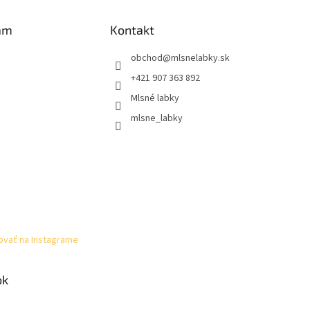
am
Kontakt
obchod
@
mlsnelabky.sk
+421 907 363 892
Mlsné labky
mlsne_labky
ovať na Instagrame
ok