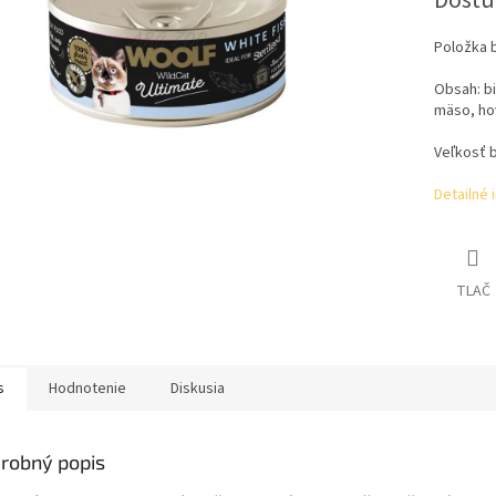
Dostu
Položka 
Obsah: bi
mäso, hov
Veľkosť b
Detailné 
TLAČ
s
Hodnotenie
Diskusia
robný popis