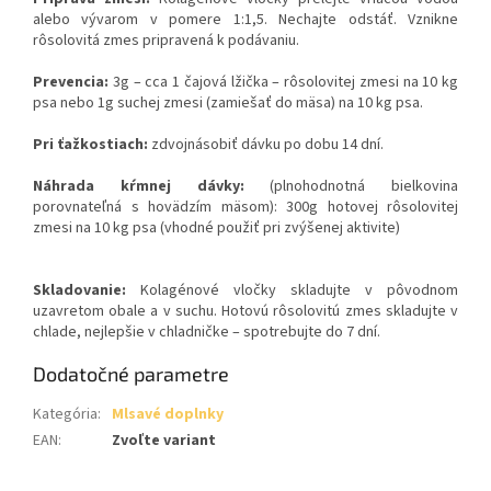
alebo vývarom v pomere 1:1,5. Nechajte odstáť. Vznikne
rôsolovitá zmes pripravená k podávaniu.
Prevencia:
3g – cca 1 čajová lžička – rôsolovitej zmesi na 10 kg
psa nebo 1g suchej zmesi (zamiešať do mäsa) na 10 kg psa.
Pri ťažkostiach:
z
dvojnásobiť dávku po dobu 14 dní.
Náhrada kŕmnej dávky:
(plnohodnotná bielkovina
porovnateľná s hovädzím mäsom):
300g hotovej rôsolovitej
zmesi na 10 kg psa (vhodné použiť pri zvýšenej aktivite)
Skladovanie:
Kolagénové vločky skladujte v
pôvodnom
uzavretom obale a v suchu. Hotovú rôsolovitú zmes skladujte v
chlade, nejlepšie v chladničke – spotrebujte do 7 dní.
Dodatočné parametre
Kategória
:
Mlsavé doplnky
EAN
:
Zvoľte variant