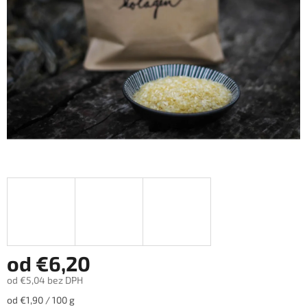
hviezdičiek.
od
€6,20
od
€5,04
bez DPH
Jednotková
od €1,90 / 100 g