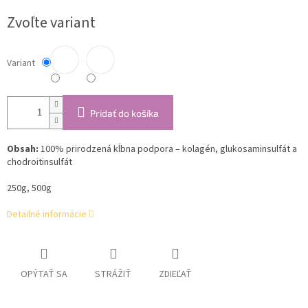
cena:
Zvoľte variant
Variant
Pridať do košíka
Obsah:
100% prirodzená kĺbna
podpora – kolagén, glukosaminsulfát a
chodroitinsulfát
250g, 500g
Detailné informácie
OPÝTAŤ SA
STRÁŽIŤ
ZDIEĽAŤ