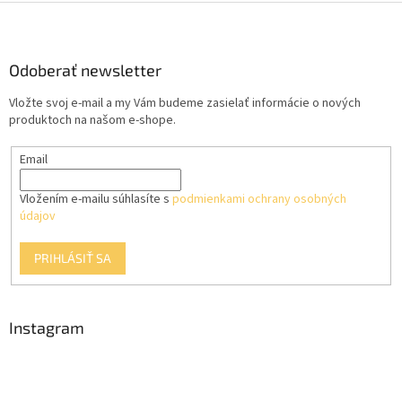
Z
á
p
ä
Odoberať newsletter
t
Vložte svoj e-mail a my Vám budeme zasielať informácie o nových
i
produktoch na našom e-shope.
e
Email
Vložením e-mailu súhlasíte s
podmienkami ochrany osobných
údajov
PRIHLÁSIŤ SA
Instagram