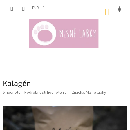
Prejsť
na
EUR
NÁKUP
obsah
KOŠÍK
Kolagén
Priemerné
5 hodnotení
Podrobnosti hodnotenia
Značka:
Mlsné labky
hodnotenie
produktu
je
5,0
z
5