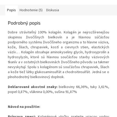
Popis
Hodnotenie (5)
Diskusia
Podrobný popis
Dobre stráviteľný 100% kolagén. Kolagén je nejrozšírenejšou
skupinou živočíšnych bielkovín a je hlavnou súčásťou
podporného systému živočíšneho organizmu a to hlavne väziva,
kože, šliach, chrupaviek, kostí a cievnych stien, elastických
väzív... . Kolagén obsahuje aminokyseliny glycín, hydroxyprolín a
hydrosylyzín, ktoré sú hlavnou součásťou stavby väzivových
tkanív a v ostatných bielkovinách živočíšneho pôvodu sa takmer
nevyskytují. Spolu s kolagénom sú součásťou chrupaviek, šliach
a kože tiež látky glukosaminsulfát a chodroitinsulfát. Jedná se o
plnohodnotný bielkovinový doplnok.
Deklarované akostné znaky:
bielkoviny 66,36%, tuky 3,61%,
popel 0,87%, vláknina 0,00%, sušina 91,87%
Návod na použitie:
Príprava zmesi:
Kolagénové vločky prelejte vriacou vodou