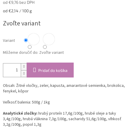
od
€9,76
bez DPH
Jednotková
od €2,14 / 100 g
cena:
Zvoľte variant
Variant
Môžeme doručiť do:
Zvoľte variant
Pridať do košíka
Obsah: Žitné vločky, zeler, kapusta, amarantové semienka, brokolica,
fenykel, kôpor
Veľkosť balenia: 500g / 1kg
Analytické zložky:
hrubý proteín 17,6g/100g, hrubé oleje a tuky
3,4g/100g, hrubá vláknina 7,3g/100g, sacharidy 51,6g/100g, vlhkosť
3,2g/100g, popol 1,3g