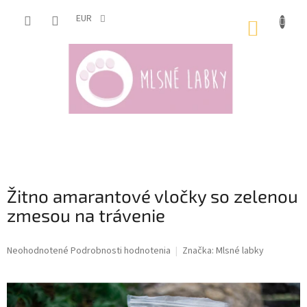
Prejsť
na
EUR
NÁKUP
obsah
KOŠÍK
Žitno amarantové vločky so zelenou
zmesou na trávenie
Priemerné
Neohodnotené
Podrobnosti hodnotenia
Značka:
Mlsné labky
hodnotenie
produktu
je
0,0