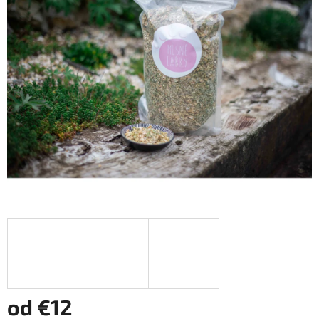
z
5
hviezdičiek.
od
€12