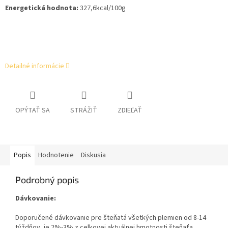
Energetická hodnota:
327,6kcal/100g
Detailné informácie
OPÝTAŤ SA
STRÁŽIŤ
ZDIEĽAŤ
Popis
Hodnotenie
Diskusia
Podrobný popis
Dávkovanie:
Doporučené dávkovanie pre šteňatá všetkých plemien od 8-14
týždňov, je 2%-3% z celkovej aktuálnej hmotnosti šteňaťa.