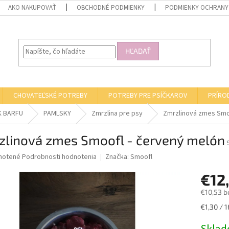
AKO NAKUPOVAŤ
OBCHODNÉ PODMIENKY
PODMIENKY OCHRANY
HĽADAŤ
CHOVATEĽSKÉ POTREBY
POTREBY PRE PSÍČKAROV
PRÍRO
K BARFU
PAMLSKY
Zmrzlina pre psy
Zmrzlinová zmes Smo
zlinová zmes Smoofl - červený melón
né
notené
Podrobnosti hodnotenia
Značka:
Smoofl
nie
€12
u
€10,53 b
Jednotk
€1,30 / 1
cena:
iek.