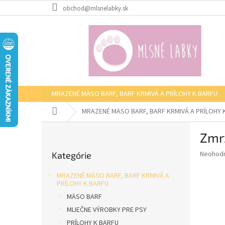
Prejsť
obchod@mlsnelabky.sk
na
obsah
MRAZENÉ MÄSO BARF, BARF KRMIVÁ A PRÍLOHY K BARFU
Domov
MRAZENÉ MÄSO BARF, BARF KRMIVÁ A PRÍLOHY 
B
Zmr
o
Preskočiť
č
Priemer
Neohod
Kategórie
kategórie
n
hodnote
ý
produkt
MRAZENÉ MÄSO BARF, BARF KRMIVÁ A
p
je
PRÍLOHY K BARFU
0,0
a
MÄSO BARF
z
n
MLIEČNE VÝROBKY PRE PSY
5
e
hviezdič
PRÍLOHY K BARFU