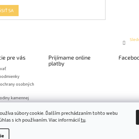
ÁSIŤ SA
Sled
ie pre vás
Prijímame online
Facebo
platby
vať
podmienky
ochrany osobných
hodiny kamennej
oužíva súbory cookie. Ďalším prechádzaním tohto webu
úhlas s ich používaním. Viac informácií
tu
.
raviť nastavenie cookies
ie