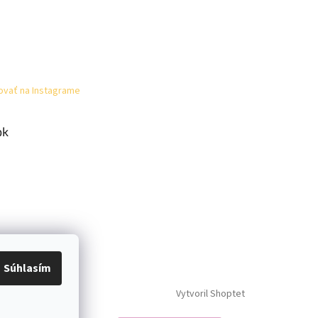
ovať na Instagrame
ok
Súhlasím
Vytvoril Shoptet