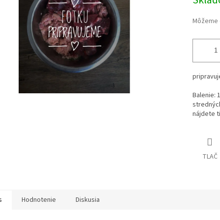
Skla
Môžeme d
pripravuj
Balenie: 
stredných
nájdete t
TLAČ
s
Hodnotenie
Diskusia