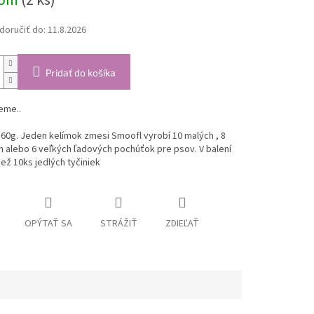
dom
(2 ks)
oručiť do:
11.8.2026
Pridať do košíka
eme..
160g.
Jeden kelímok zmesi Smoofl vyrobí 10 malých , 8
 alebo 6 veľkých ľadových pochúťok pre psov. V balení
iež 10ks jedlých tyčiniek
OPÝTAŤ SA
STRÁŽIŤ
ZDIEĽAŤ