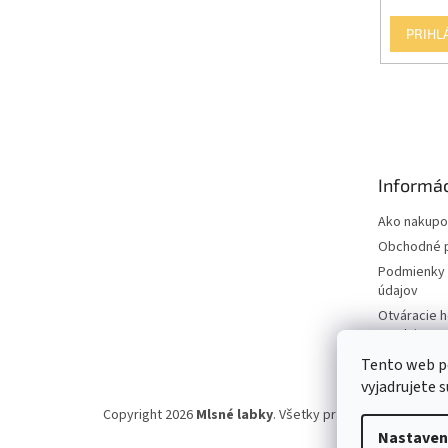
PRIHL
Informác
Ako nakupo
Obchodné 
Podmienky 
údajov
Otváracie 
predajne
Tento web p
vyjadrujete s
Copyright 2026
Mlsné labky
. Všetky práva vyhradené.
Up
Nastaven