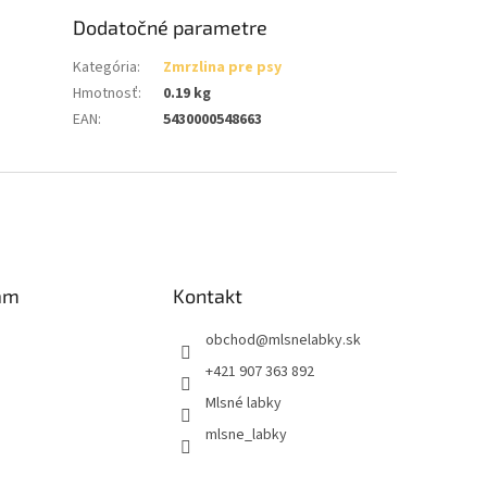
Dodatočné parametre
Kategória
:
Zmrzlina pre psy
Hmotnosť
:
0.19 kg
EAN
:
5430000548663
am
Kontakt
obchod
@
mlsnelabky.sk
+421 907 363 892
Mlsné labky
mlsne_labky