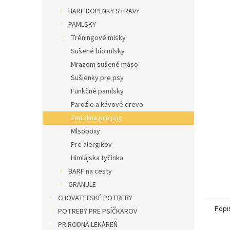
l
BARF DOPLNKY STRAVY
PAMLSKY
Tréningové mlsky
Sušené bio mlsky
Mrazom sušené mäso
Sušienky pre psy
Funkčné pamlsky
Parožie a kávové drevo
Zmrzlina pre psy
Mlsoboxy
Pre alergikov
Himlájska tyčinka
BARF na cesty
GRANULE
CHOVATEĽSKÉ POTREBY
Popi
POTREBY PRE PSÍČKAROV
PRÍRODNÁ LEKÁREŇ