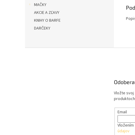
MAČKY
Pod
AKCIE A ZĽAVY
Popi
KNIHY O BARFE
DARČEKY
Z
á
p
ä
t
Odobera
i
e
Vložte svoj
produktoch
Email
Vložením 
údajov