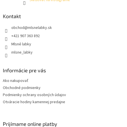
Sledovať na Instagrame
Kontakt
obchod
@
mlsnelabky.sk
+421 907 363 892
Mlsné labky
mlsne_labky
Informácie pre vás
Ako nakupovať
Obchodné podmienky
Podmienky ochrany osobných údajov
Otváracie hodiny kamennej predajne
Prijímame online platby