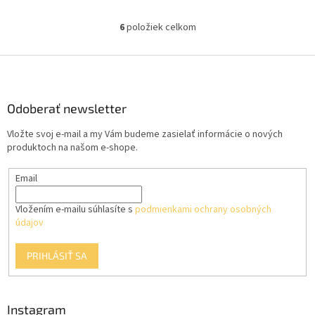
6
položiek celkom
O
v
l
Z
á
á
d
p
a
ä
Odoberať newsletter
c
t
i
Vložte svoj e-mail a my Vám budeme zasielať informácie o nových
i
e
produktoch na našom e-shope.
p
e
r
Email
v
k
y
Vložením e-mailu súhlasíte s
podmienkami ochrany osobných
v
údajov
ý
p
PRIHLÁSIŤ SA
i
s
u
Instagram