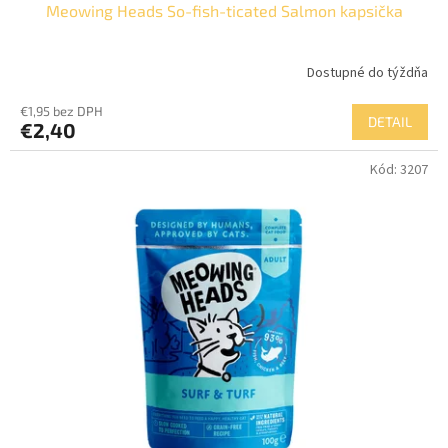
Meowing Heads So-fish-ticated Salmon kapsička
Dostupné do týždňa
€1,95 bez DPH
DETAIL
€2,40
Kód:
3207