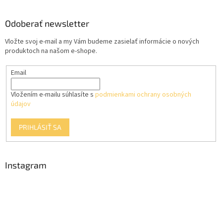
c
á
n
i
p
i
e
ä
Odoberať newsletter
e
p
t
r
Vložte svoj e-mail a my Vám budeme zasielať informácie o nových
i
v
produktoch na našom e-shope.
e
k
y
Email
v
ý
p
Vložením e-mailu súhlasíte s
podmienkami ochrany osobných
i
údajov
s
u
PRIHLÁSIŤ SA
Instagram