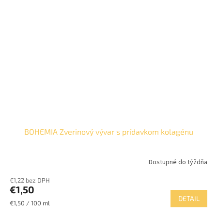
BOHEMIA Zverinový vývar s prídavkom kolagénu
Dostupné do týždňa
€1,22 bez DPH
€1,50
DETAIL
Jednotková
€1,50 / 100 ml
cena: