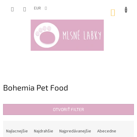
Prejsť
na
EUR
NÁKUP
obsah
KOŠÍK
Bohemia Pet Food
OTVORIŤ FILTER
R
a
Najlacnejšie
Najdrahšie
Najpredávanejšie
Abecedne