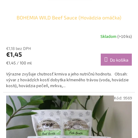
BOHEMIA WILD Beef Sauce (Hovädzia omáčka)
Skladom
(>10 ks)
€1,18 bez DPH
€1,45
Do košíka
Jednotková
€1,45 / 100 ml
cena:
Výrazne zvyšuje chutnosť krmiva a jeho nutričnú hodnotu. Obsah:
vývar z hovädzích kostí dobytka kŕmeného trávou (voda, hovädzie
kosti), hovädzia pečeň, mrkva,...
Kód:
9569