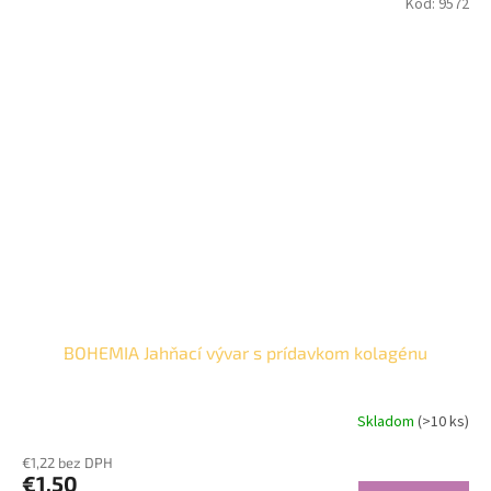
Kód:
9572
BOHEMIA Jahňací vývar s prídavkom kolagénu
Skladom
(>10 ks)
€1,22 bez DPH
€1,50