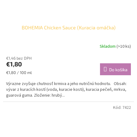
BOHEMIA Chicken Sauce (Kuracia omáčka)
Skladom
(>10 ks)
€1,46 bez DPH
€1,80
Do košíka
Jednotková
€1,80 / 100 ml
cena:
Výrazne zvyšuje chutnosť krmiva a jeho nutričnú hodnotu. Obsah:
vývar z kuracích kostí (voda, kuracie kosti), kuracia pečeň, mrkva,
guarová guma. Zloženie: hrubý...
Kód:
7422