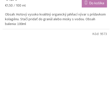
Do košíka
Jednotková
€1,50 / 100 ml
cena:
Obsah: Hotový vysoko kvalitný organický jahňací vývar s prídavkom
kolagénu. Stačí pridať do granúl alebo misky s vodou. Obsah
balenia: 100ml
Kód:
9573