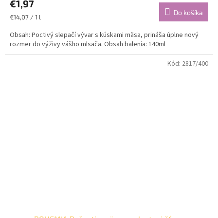
€1,97
Do košíka
Jednotková
€14,07 / 1 l
cena:
Obsah: Poctivý slepačí vývar s kúskami mäsa, prináša úplne nový
rozmer do výživy vášho mlsača. Obsah balenia: 140ml
Kód:
2817/400