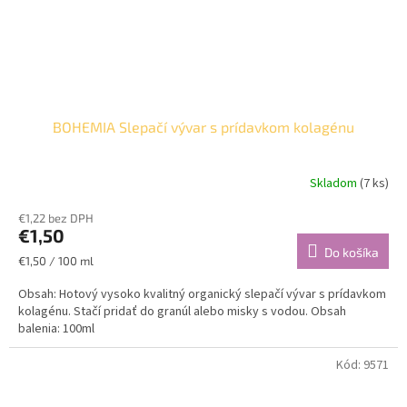
BOHEMIA Slepačí vývar s prídavkom kolagénu
Skladom
(7 ks)
€1,22 bez DPH
€1,50
Do košíka
Jednotková
€1,50 / 100 ml
cena:
Obsah: Hotový vysoko kvalitný organický slepačí vývar s prídavkom
kolagénu. Stačí pridať do granúl alebo misky s vodou. Obsah
balenia: 100ml
Kód:
9571