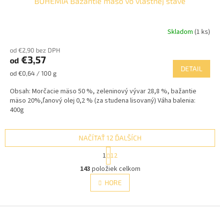
BOHEMIA Bažantie mäso vo vlastnej šťave
Skladom
(1 ks)
od €2,90 bez DPH
€3,57
od
DETAIL
Jednotková
od €0,64 / 100 g
cena:
Obsah: Morčacie mäso 50 %, zeleninový vývar 28,8 %, bažantie
mäso 20%,ľanový olej 0,2 % (za studena lisovaný) Váha balenia:
400g
NAČÍTAŤ 12 ĎALŠÍCH
S
1
12
t
O
r
143
položiek celkom
v
á
l
HORE
n
á
k
d
o
v
Z
a
a