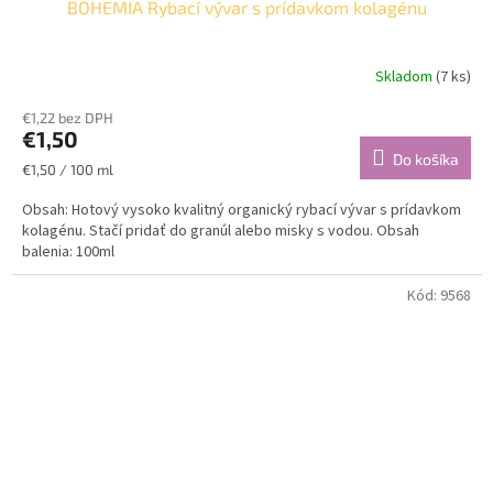
BOHEMIA Rybací vývar s prídavkom kolagénu
Skladom
(7 ks)
€1,22 bez DPH
€1,50
Do košíka
Jednotková
€1,50 / 100 ml
cena:
Obsah: Hotový vysoko kvalitný organický rybací vývar s prídavkom
kolagénu. Stačí pridať do granúl alebo misky s vodou. Obsah
balenia: 100ml
Kód:
9568