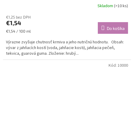
Skladom
(>10 ks)
€1,25 bez DPH
€1,54
Do košíka
Jednotková
€1,54 / 100 ml
cena:
Výrazne zvyšuje chutnosť krmiva a jeho nutričnú hodnotu. Obsah:
vývar z jahňacích kostí (voda, jahňacie kosti), jahňacia pečeň,
tekvica, guarová guma. Zloženie: hrubý...
Kód:
10000