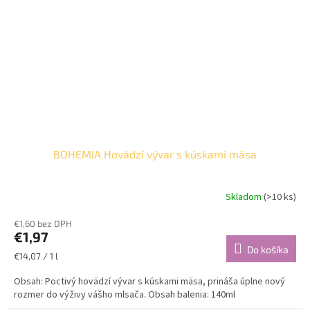
BOHEMIA Hovädzí vývar s kúskami mäsa
Skladom
(>10 ks)
€1,60 bez DPH
€1,97
Do košíka
Jednotková
€14,07 / 1 l
cena:
Obsah: Poctivý hovädzí vývar s kúskami mäsa, prináša úplne nový
rozmer do výživy vášho mlsača. Obsah balenia: 140ml