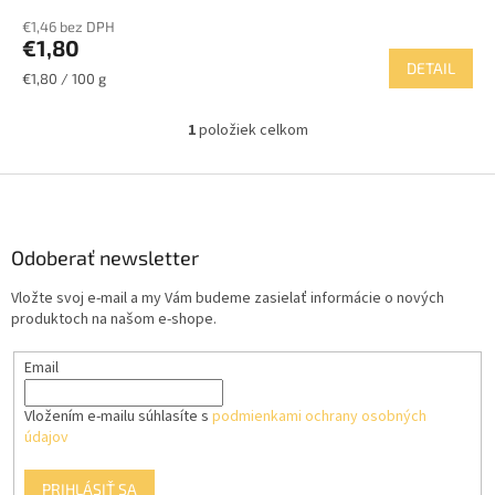
€1,46 bez DPH
€1,80
DETAIL
Jednotková
€1,80 / 100 g
cena:
1
položiek celkom
O
v
l
Z
á
á
d
p
a
ä
Odoberať newsletter
c
t
i
Vložte svoj e-mail a my Vám budeme zasielať informácie o nových
i
e
produktoch na našom e-shope.
p
e
r
Email
v
k
y
Vložením e-mailu súhlasíte s
podmienkami ochrany osobných
v
údajov
ý
p
PRIHLÁSIŤ SA