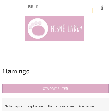
Prejsť
na
EUR
NÁKUP
obsah
KOŠÍK
Flamingo
OTVORIŤ FILTER
R
a
Najlacnejšie
Najdrahšie
Najpredávanejšie
Abecedne