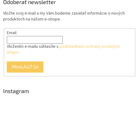
ä
Odoberať newsletter
t
Vložte svoj e-mail a my Vám budeme zasielať informácie o nových
i
produktoch na našom e-shope.
e
Email
Vložením e-mailu súhlasíte s
podmienkami ochrany osobných
údajov
PRIHLÁSIŤ SA
Instagram