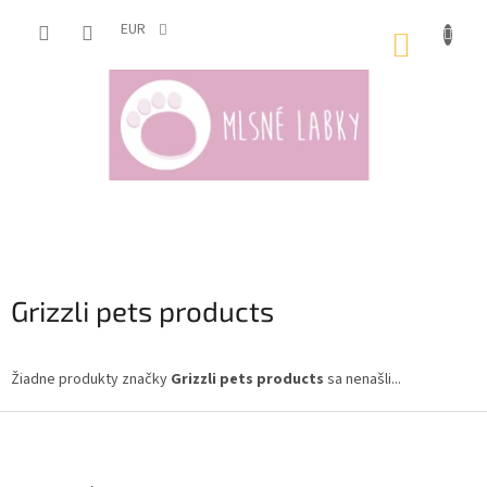
Prejsť
na
EUR
NÁKUP
obsah
KOŠÍK
Grizzli pets products
Žiadne produkty značky
Grizzli pets products
sa nenašli...
Z
á
p