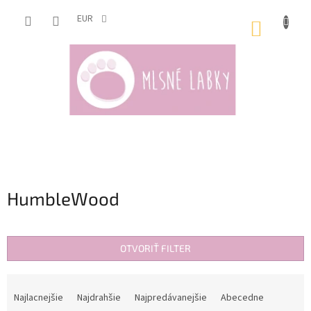
Prejsť
na
EUR
NÁKUP
obsah
KOŠÍK
HumbleWood
OTVORIŤ FILTER
R
a
Najlacnejšie
Najdrahšie
Najpredávanejšie
Abecedne