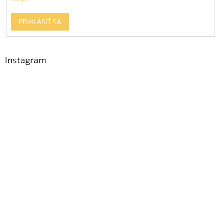
ý
p
PRIHLÁSIŤ SA
i
s
u
Instagram