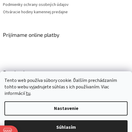
Podmienky ochrany osobných údajov
Otváracie hodiny kamennej predajne
Prijímame online platby
Facebook
Tento web používa súbory cookie. Ďalším prechádzaním
tohto webu vyjadrujete súhlas s ich používaním. Viac
informácií
tu
.
Vytvoril Shoptet
Nastavenie
Copyright 2026
Mlsné labky
. Všetky práva vyhradené.
Upraviť
nastavenie cookies
Súhlasím