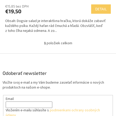
€15,85 bez DPH
DETAIL
€19,50
Obsah: Dogsie salad je interaktívna hračka, ktorá dokáže zabaviť
každého psíka. Každý hafan rád čmuchá a hľadá. Obzvlášť, keď
z toho číha nejaká odmena. A zo...
1
položiek celkom
O
v
l
Z
á
á
d
p
a
ä
Odoberať newsletter
c
t
i
Vložte svoj e-mail a my Vám budeme zasielať informácie o nových
i
e
produktoch na našom e-shope.
p
e
r
Email
v
k
y
Vložením e-mailu súhlasíte s
podmienkami ochrany osobných
v
údajov