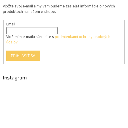
t
r
Vložte svoj e-mail a my Vám budeme zasielať informácie o nových
i
v
produktoch na našom e-shope.
e
k
y
Email
v
ý
p
Vložením e-mailu súhlasíte s
podmienkami ochrany osobných
i
údajov
s
u
PRIHLÁSIŤ SA
Instagram