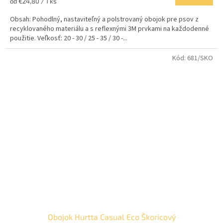
Jednotková
od €24,80 / 1 ks
cena:
Obsah: Pohodlný, nastaviteľný a polstrovaný obojok pre psov z
recyklovaného materiálu a s reflexnými 3M prvkami na každodenné
použitie. Veľkosť: 20 - 30 / 25 - 35 / 30 -...
Kód:
681/SKO
Obojok Hurtta Casual Eco Škoricový