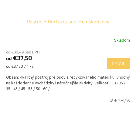
Postroj Y Hurtta Casual Eco Škoricový
Skladom
od €30,49 bez DPH
€37,50
od
DETAIL
Jednotková
od €37,50 / 1 ks
cena:
Obsah: Kvalitný postroj pre psov z recyklovaného materiálu, vhodný
na každodenné vychádzky i náročnejšie aktivity. Veľkosť: 30 - 35 /
35 - 45 / 45 - 55 / 50 - 60 /...
Kód:
729/35