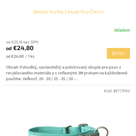
Obojok Hurtta Casual Eco Čierny
Skladom
od €20,16 bez DPH
€24,80
od
DETAIL
Jednotková
od €24,80 / 1 ks
cena:
Obsah: Pohodlný, nastaviteľný a polstrovaný obojok pre psov z
recyklovaného materiálu a s reflexnými 3M prvkami na každodenné
použitie. Veľkosť: 20 - 30 / 25 - 35 / 30 -...
Kód:
8877/PAV