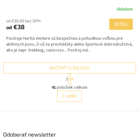
Skladom
od €30,89 bez DPH
DETAIL
€38
od
Postroje Hurtta Venture sú bezpečnou a pohodlnou voľbou pre
aktívnych psov, či už na prechádzky alebo športové dobrodružstvá,
ako je napr. trekking, canicross... Postroj má...
NAČÍTAŤ 12 ĎALŠÍCH
S
1
4
t
O
r
41
položiek celkom
v
á
l
HORE
n
á
k
d
o
v
Z
a
a
c
á
n
i
p
i
e
ä
Odoberať newsletter
e
p