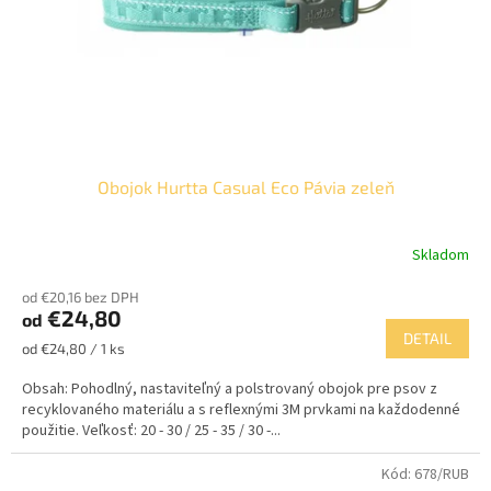
Obojok Hurtta Casual Eco Pávia zeleň
Skladom
od €20,16 bez DPH
€24,80
od
DETAIL
Jednotková
od €24,80 / 1 ks
cena:
Obsah: Pohodlný, nastaviteľný a polstrovaný obojok pre psov z
recyklovaného materiálu a s reflexnými 3M prvkami na každodenné
použitie. Veľkosť: 20 - 30 / 25 - 35 / 30 -...
Kód:
678/RUB