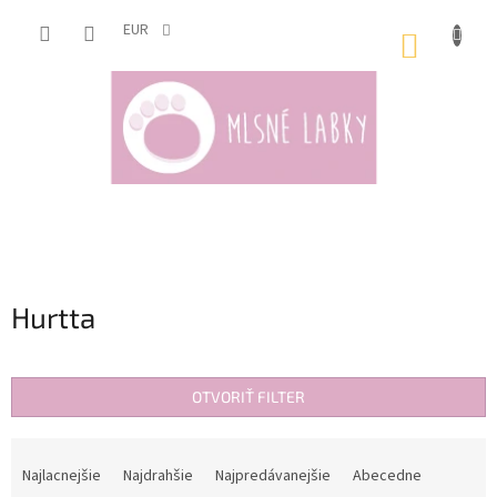
Prejsť
na
EUR
NÁKUP
obsah
KOŠÍK
Hurtta
OTVORIŤ FILTER
R
a
Najlacnejšie
Najdrahšie
Najpredávanejšie
Abecedne