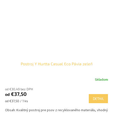
Postroj Y Hurtta Casual Eco Pávia zeleň
Skladom
od €30,49 bez DPH
€37,50
od
DETAIL
Jednotková
od €37,50 / 1 ks
cena:
Obsah: Kvalitný postroj pre psov z recyklovaného materiálu, vhodný