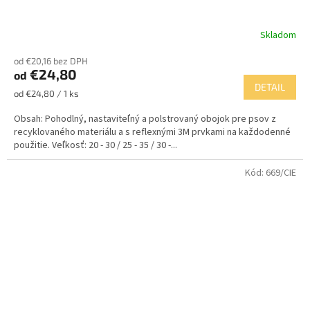
Skladom
od €20,16 bez DPH
€24,80
od
DETAIL
Jednotková
od €24,80 / 1 ks
cena:
Obsah: Pohodlný, nastaviteľný a polstrovaný obojok pre psov z
recyklovaného materiálu a s reflexnými 3M prvkami na každodenné
použitie. Veľkosť: 20 - 30 / 25 - 35 / 30 -...
Kód:
669/CIE