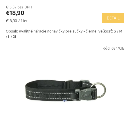
€15,37 bez DPH
€18,90
DETAIL
Jednotková
€18,90 / 1 ks
cena:
Obsah: Kvalitné háracie nohavičky pre sučky - čierne. Veľkosť: S / M
/ L / XL
Kód:
684/CIE