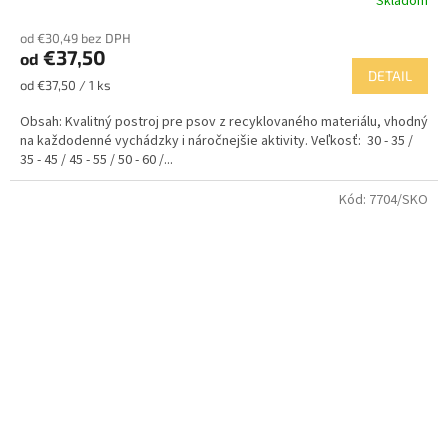
Skladom
od €30,49 bez DPH
€37,50
od
DETAIL
Jednotková
od €37,50 / 1 ks
cena:
Obsah: Kvalitný postroj pre psov z recyklovaného materiálu, vhodný
na každodenné vychádzky i náročnejšie aktivity. Veľkosť: 30 - 35 /
35 - 45 / 45 - 55 / 50 - 60 /...
Kód:
7704/SKO