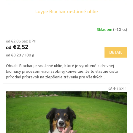
Loype Biochar rastlinné uhlie
Skladom
(>10 ks)
od €2,05 bez DPH
€2,52
od
DETAIL
Jednotková
od €8,20 / 100 g
cena:
Obsah: Biochar je rastlinné uhlie, ktoré je vyrobené z drevnej
biomasy procesom viacnásobnej konverzie. Je to vlastne čisto
prírodný prípravok na zlepšenie trávenia pre všetkých...
Kód:
10211