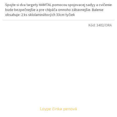
Spojte si dva targety HAMTAL pomocou spojovacej sadyy a cvičenie
bude bezpečnejšie a pre chlpáča omnoho zábavnejšie. Balenie
obsahuje: 2 ks sklolaminátových 33cm tyčiek
Kód:
3402/ORA
Loype činka penová