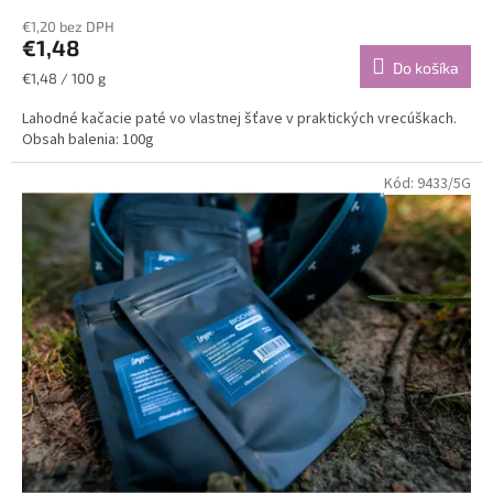
€1,20 bez DPH
€1,48
Do košíka
Jednotková
€1,48 / 100 g
cena:
Lahodné kačacie paté vo vlastnej šťave v praktických vrecúškach.
Obsah balenia: 100g
Kód:
9433/5G