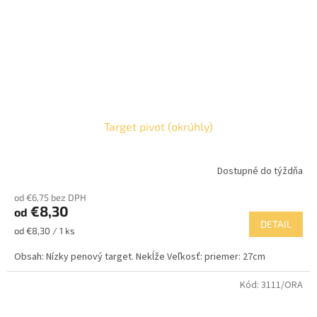
Target pivot (okrúhly)
Dostupné do týždňa
od €6,75 bez DPH
€8,30
od
DETAIL
Jednotková
od €8,30 / 1 ks
cena:
Obsah: Nízky penový target. Nekĺže Veľkosť: priemer: 27cm
Kód:
3111/ORA