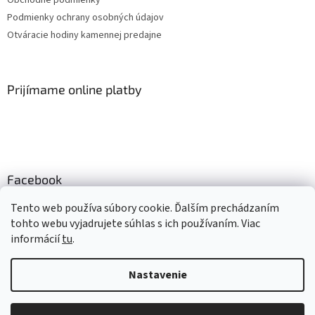
Obchodné podmienky
Podmienky ochrany osobných údajov
Otváracie hodiny kamennej predajne
Prijímame online platby
Facebook
Mlsné labky
Tento web používa súbory cookie. Ďalším prechádzaním
tohto webu vyjadrujete súhlas s ich používaním. Viac
informácií
tu
.
Vytvoril Shoptet
Nastavenie
Copyright 2026
Mlsné labky
. Všetky práva vyhradené.
Upraviť