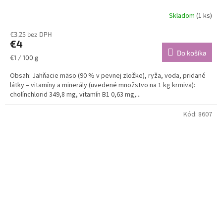
Skladom
(1 ks)
€3,25 bez DPH
€4
Do košíka
Jednotková
€1 / 100 g
cena:
Obsah: Jahňacie mäso (90 % v pevnej zložke), ryža, voda, pridané
látky – vitamíny a minerály (uvedené množstvo na 1 kg krmiva):
cholínchlorid 349,8 mg, vitamín B1 0,63 mg,...
Kód:
8607