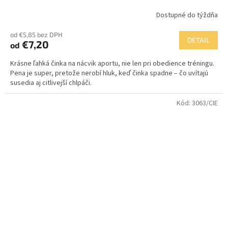
Dostupné do týždňa
od €5,85 bez DPH
DETAIL
€7,20
od
Krásne ľahká činka na nácvik aportu, nie len pri obedience tréningu.
Pena je super, pretože nerobí hluk, keď činka spadne – čo uvítajú
susedia aj citlivejší chlpáči.
Kód:
3063/CIE