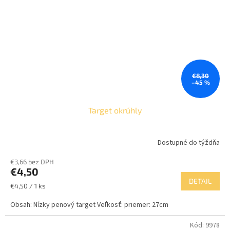
€8,30
–45 %
Target okrúhly
Dostupné do týždňa
€3,66 bez DPH
€4,50
DETAIL
Jednotková
€4,50 / 1 ks
cena:
Obsah: Nízky penový target Veľkosť: priemer: 27cm
Kód:
9978