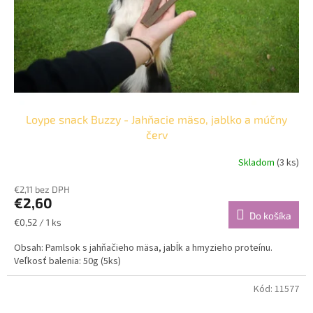
Loype snack Buzzy - Jahňacie mäso, jablko a múčny
červ
Skladom
(3 ks)
€2,11 bez DPH
€2,60
Do košíka
Jednotková
€0,52 / 1 ks
cena:
Obsah: Pamlsok s jahňačieho mäsa, jabĺk a hmyzieho proteínu.
Veľkosť balenia: 50g (5ks)
Kód:
11577