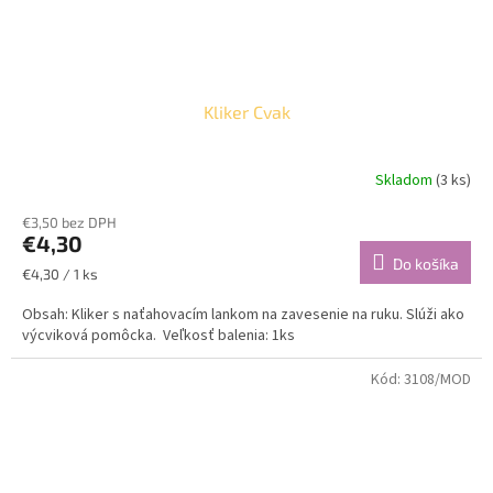
Kliker Cvak
Skladom
(3 ks)
€3,50 bez DPH
€4,30
Do košíka
Jednotková
€4,30 / 1 ks
cena:
Obsah: Kliker s naťahovacím lankom na zavesenie na ruku. Slúži ako
výcviková pomôcka. Veľkosť balenia: 1ks
Kód:
3108/MOD