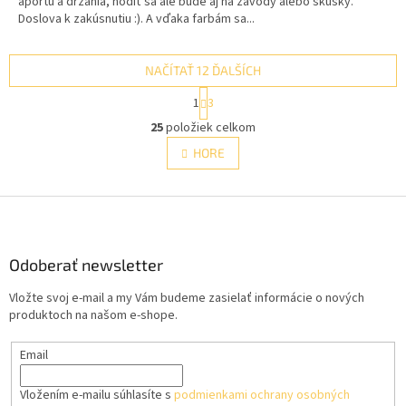
aportu a držania, hodiť sa ale bude aj na závody alebo skúšky.
Doslova k zakúsnutiu :). A vďaka farbám sa...
NAČÍTAŤ 12 ĎALŠÍCH
S
1
3
t
O
r
25
položiek celkom
v
á
l
HORE
n
á
k
d
o
v
Z
a
a
c
á
n
i
p
i
e
ä
Odoberať newsletter
e
p
t
r
Vložte svoj e-mail a my Vám budeme zasielať informácie o nových
i
v
produktoch na našom e-shope.
e
k
y
Email
v
ý
p
Vložením e-mailu súhlasíte s
podmienkami ochrany osobných