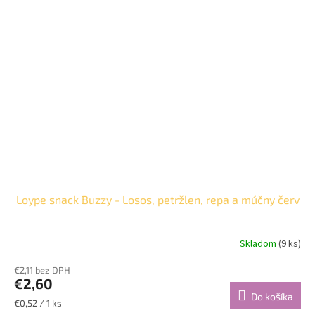
Loype snack Buzzy - Losos, petržlen, repa a múčny červ
Skladom
(9 ks)
€2,11 bez DPH
€2,60
Do košíka
Jednotková
€0,52 / 1 ks
cena: