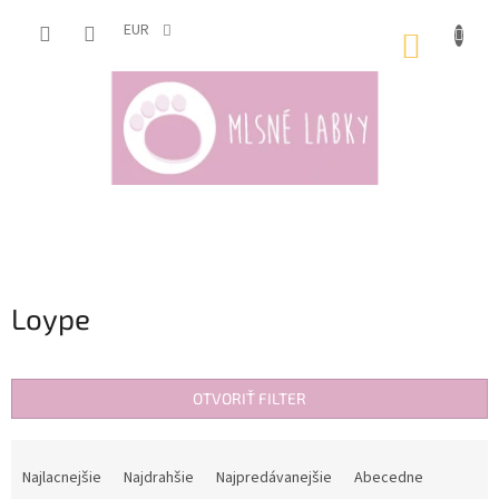
Prejsť
na
EUR
NÁKUP
obsah
KOŠÍK
Loype
OTVORIŤ FILTER
R
a
Najlacnejšie
Najdrahšie
Najpredávanejšie
Abecedne