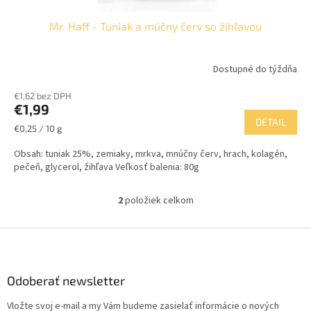
Mr. Haff - Tuniak a múčny červ so žihľavou
Dostupné do týždňa
€1,62 bez DPH
€1,99
DETAIL
Jednotková
€0,25 / 10 g
cena:
Obsah: tuniak 25%, zemiaky, mrkva, mnúčny červ, hrach, kolagén,
pečeň, glycerol, žihľava Veľkosť balenia: 80g
2
položiek celkom
O
v
l
Z
á
á
d
p
a
ä
Odoberať newsletter
c
t
i
Vložte svoj e-mail a my Vám budeme zasielať informácie o nových
i