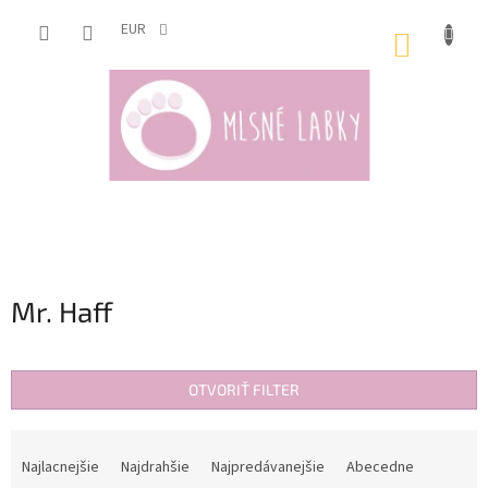
Prejsť
na
EUR
NÁKUP
obsah
KOŠÍK
Mr. Haff
OTVORIŤ FILTER
R
a
Najlacnejšie
Najdrahšie
Najpredávanejšie
Abecedne