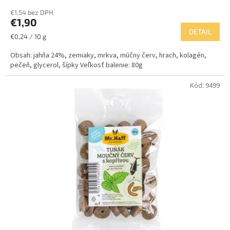
€1,54 bez DPH
€1,90
DETAIL
Jednotková
€0,24 / 10 g
cena:
Obsah: jahňa 24%, zemiaky, mrkva, múčny červ, hrach, kolagén,
pečeň, glycerol, šípky Veľkosť balenie: 80g
Kód:
9499