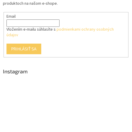
e
produktoch na našom e-shope.
p
e
r
Email
v
k
y
Vložením e-mailu súhlasíte s
podmienkami ochrany osobných
v
údajov
ý
p
PRIHLÁSIŤ SA
i
s
u
Instagram