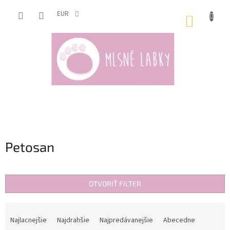
Prejsť
na
EUR
NÁKUP
obsah
KOŠÍK
Petosan
OTVORIŤ FILTER
R
a
Najlacnejšie
Najdrahšie
Najpredávanejšie
Abecedne