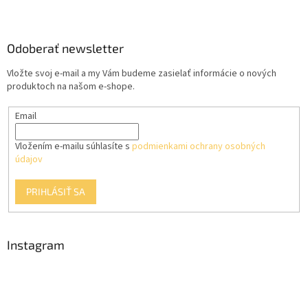
l
Z
á
á
d
p
a
ä
Odoberať newsletter
c
t
i
Vložte svoj e-mail a my Vám budeme zasielať informácie o nových
i
e
produktoch na našom e-shope.
p
e
r
Email
v
k
y
Vložením e-mailu súhlasíte s
podmienkami ochrany osobných
v
údajov
ý
p
PRIHLÁSIŤ SA
i
s
u
Instagram