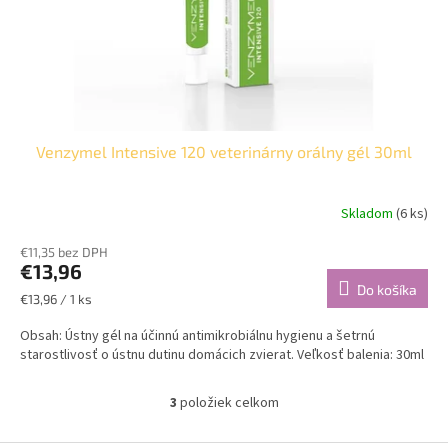
Venzymel Intensive 120 veterinárny orálny gél 30ml
Skladom
(6 ks)
€11,35 bez DPH
€13,96
Do košíka
Jednotková
€13,96 / 1 ks
cena:
Obsah: Ústny gél na účinnú antimikrobiálnu hygienu a šetrnú
starostlivosť o ústnu dutinu domácich zvierat. Veľkosť balenia: 30ml
3
položiek celkom
O
v