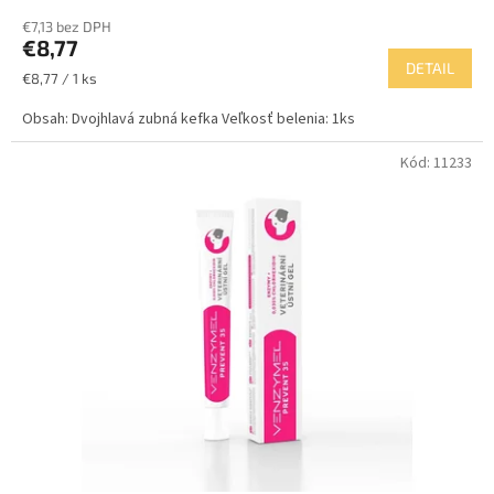
€7,13 bez DPH
€8,77
DETAIL
Jednotková
€8,77 / 1 ks
cena:
Obsah: Dvojhlavá zubná kefka Veľkosť belenia: 1ks
Kód:
11233