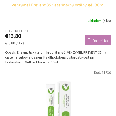
Venzymel Prevent 35 veterinárny orálny gél 30ml
Skladom
(6 ks)
€11,22 bez DPH
€13,80
Do košíka
Jednotková
€13,80 / 1 ks
cena:
Obsah: Enzymatický antimikrobiálny gél VENZYMEL PREVENT 35 na
čistenie zubov a ďasien. Na dlhodobejšiu starostlivosť pri
ťažkostiach. Veľkosť balenia: 30ml
Kód:
11230