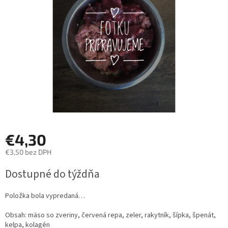
hviezdičiek.
€4,30
€3,50 bez DPH
Jednotková
Dostupné do týždňa
cena:
Položka bola vypredaná…
Obsah: mäso so zveriny, červená repa, zeler, rakytník, šípka, špenát,
kelpa, kolagén