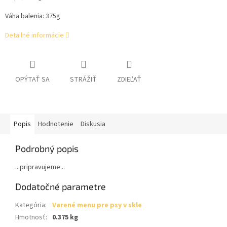
Váha balenia: 375g
Detailné informácie
OPÝTAŤ SA
STRÁŽIŤ
ZDIEĽAŤ
Popis
Hodnotenie
Diskusia
Podrobný popis
...pripravujeme...
Dodatočné parametre
Kategória
:
Varené menu pre psy v skle
Hmotnosť
:
0.375 kg