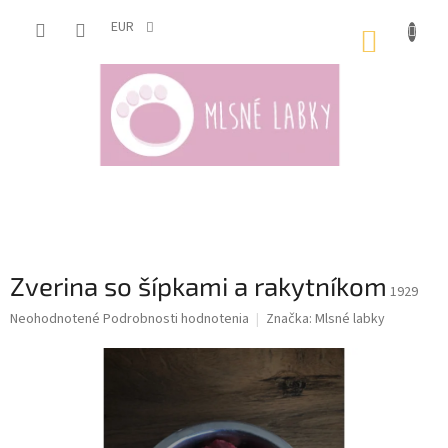
Prejsť
na
EUR
NÁKUP
obsah
KOŠÍK
Zverina so šípkami a rakytníkom
1929
Priemerné
Neohodnotené
Podrobnosti hodnotenia
Značka:
Mlsné labky
hodnotenie
produktu
je
0,0
z
5