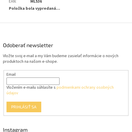
EAN
:
ML536
Položka bola vypredaná…
Z
á
p
ä
Odoberať newsletter
t
Vložte svoj e-mail a my Vám budeme zasielať informácie o nových
i
produktoch na našom e-shope.
e
Email
Vložením e-mailu súhlasíte s
podmienkami ochrany osobných
údajov
PRIHLÁSIŤ SA
Instagram