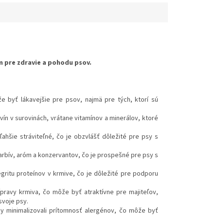
 pre zdravie a pohodu psov.
 byť lákavejšie pre psov, najmä pre tých, ktorí sú
n v surovinách, vrátane vitamínov a minerálov, ktoré
hšie stráviteľné, čo je obzvlášť dôležité pre psy s
rbív, aróm a konzervantov, čo je prospešné pre psy s
ritu proteínov v krmive, čo je dôležité pre podporu
pravy krmiva, čo môže byť atraktívne pre majiteľov,
svoje psy.
y minimalizovali prítomnosť alergénov, čo môže byť