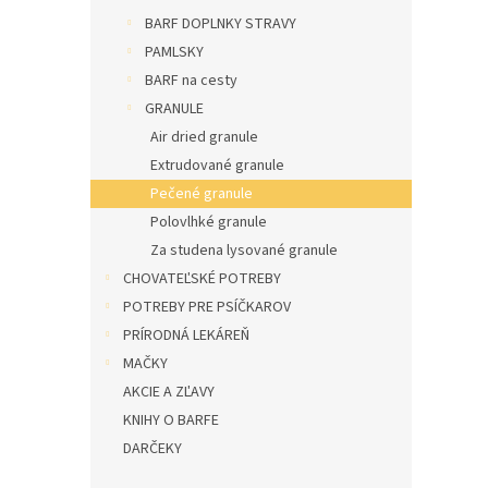
l
BARF DOPLNKY STRAVY
PAMLSKY
BARF na cesty
GRANULE
Air dried granule
Extrudované granule
Pečené granule
Polovlhké granule
Za studena lysované granule
CHOVATEĽSKÉ POTREBY
POTREBY PRE PSÍČKAROV
PRÍRODNÁ LEKÁREŇ
MAČKY
AKCIE A ZĽAVY
KNIHY O BARFE
DARČEKY