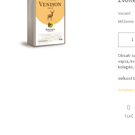
Zvoľte
Variant
Môžeme d
Obsah: s
vajcia, k
kolagén, 
Veľkosť b
Detailné 
TLAČ