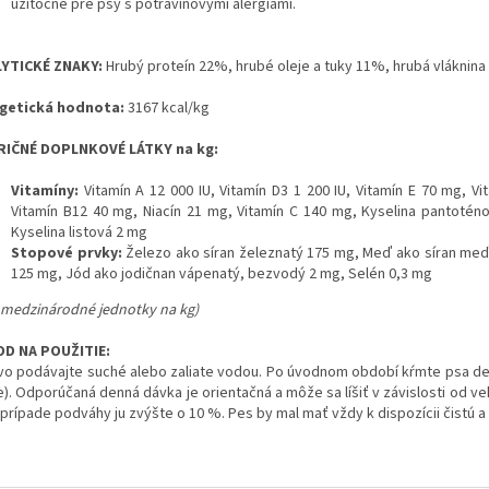
užitočné pre psy s potravinovými alergiami.
YTICKÉ ZNAKY:
Hrubý proteín 22%, hrubé oleje a tuky 11%, hrubá vláknin
getická hodnota:
3167 kcal/kg
IČNÉ DOPLNKOVÉ LÁTKY na kg:
Vitamíny:
Vitamín A 12 000 IU, Vitamín D3 1 200 IU, Vitamín E 70 mg, V
Vitamín B12 40 mg, Niacín 21 mg, Vitamín C 140 mg, Kyselina pantotén
Kyselina listová 2 mg
Stopové prvky:
Železo ako síran železnatý 175 mg, Meď ako síran me
125 mg, Jód ako jodičnan vápenatý, bezvodý 2 mg, Selén 0,3 mg
= medzinárodné jednotky na kg)
D NA POUŽITIE:
vo podávajte suché alebo zaliate vodou. Po úvodnom období kŕmte psa den
e). Odporúčaná denná dávka je orientačná a môže sa líšiť v závislosti od ve
 prípade podváhy ju zvýšte o 10 %. Pes by mal mať vždy k dispozícii čistú 