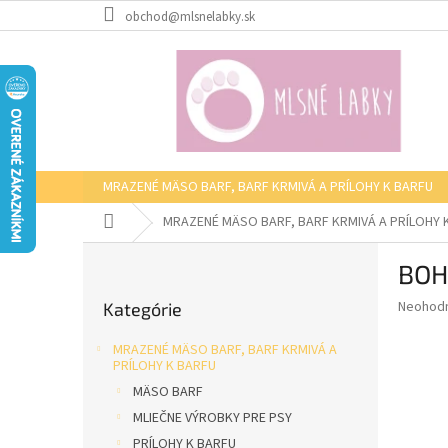
Prejsť
obchod@mlsnelabky.sk
na
obsah
MRAZENÉ MÄSO BARF, BARF KRMIVÁ A PRÍLOHY K BARFU
Domov
MRAZENÉ MÄSO BARF, BARF KRMIVÁ A PRÍLOHY 
B
BOHE
o
Preskočiť
č
Priemer
Neohod
Kategórie
kategórie
n
hodnote
ý
produkt
MRAZENÉ MÄSO BARF, BARF KRMIVÁ A
p
je
PRÍLOHY K BARFU
0,0
a
MÄSO BARF
z
n
MLIEČNE VÝROBKY PRE PSY
5
e
hviezdič
PRÍLOHY K BARFU