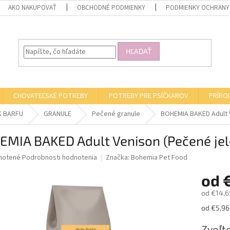
AKO NAKUPOVAŤ
OBCHODNÉ PODMIENKY
PODMIENKY OCHRANY
HĽADAŤ
CHOVATEĽSKÉ POTREBY
POTREBY PRE PSÍČKAROV
PRÍRO
K BARFU
GRANULE
Pečené granule
BOHEMIA BAKED Adult V
MIA BAKED Adult Venison (Pečené jel
né
notené
Podrobnosti hodnotenia
Značka:
Bohemia Pet Food
nie
od
u
od
€14,6
Jednotk
od €5,96 
cena:
iek.