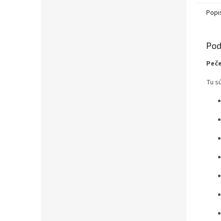
Popi
Pod
Peče
Tu s