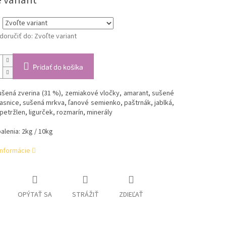
 variant
oručiť do:
Zvoľte variant
Pridať do košíka
ušená zverina (31 %), zemiakové vločky, amarant, sušené
vasnice, sušená mrkva, ľanové semienko, paštrnák, jablká,
petržlen, ligurček, rozmarín, minerály
alenia: 2kg / 10kg
informácie
OPÝTAŤ SA
STRÁŽIŤ
ZDIEĽAŤ