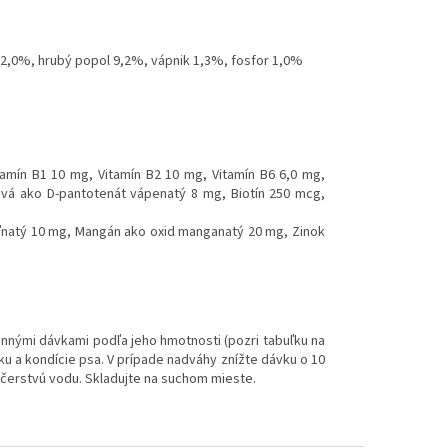
a 2,0%, hrubý popol 9,2%, vápnik 1,3%, fosfor 1,0%
itamín B1 10 mg, Vitamín B2 10 mg, Vitamín B6 6,0 mg,
ová ako D-pantotenát vápenatý 8 mg, Biotín 250 mcg,
ďnatý 10 mg, Mangán ako oxid manganatý 20 mg, Zinok
nými dávkami podľa jeho hmotnosti (pozri tabuľku na
ku a kondície psa. V prípade nadváhy znížte dávku o 10
a čerstvú vodu. Skladujte na suchom mieste.