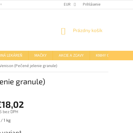
 OSOBNÝCH ÚDAJOV
OTVÁRACIE HODINY KAMENNEJ PREDAJNE
EUR
Prihlásenie
NÁKUPNÝ
Prázdny košík
KOŠÍK
DNÁ LEKÁREŇ
MAČKY
AKCIE A ZĽAVY
KNIHY O BARFE
enison (Pečené jelenie granule)
enie granule)
€18,02
5
bez DPH
ová
/ 1 kg