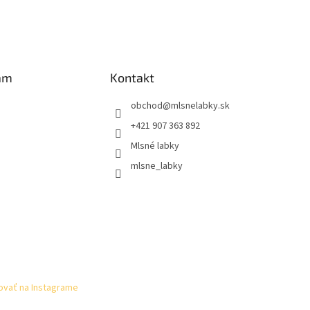
am
Kontakt
obchod
@
mlsnelabky.sk
+421 907 363 892
Mlsné labky
mlsne_labky
ovať na Instagrame