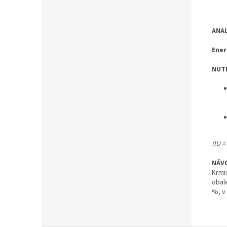
ANAL
Ener
NUTR
(IU 
NÁVO
Krmi
obal
%, v