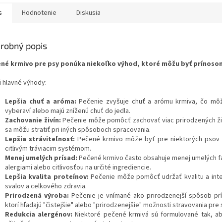
s
Hodnotenie
Diskusia
robný popis
né krmivo pre psy ponúka niekoľko výhod, ktoré môžu byť prínosom
ú hlavné výhody:
Lepšia chuť a aróma:
Pečenie zvyšuje chuť a arómu krmiva, čo môže
vyberaví alebo majú zníženú chuť do jedla.
Zachovanie živín:
Pečenie môže pomôcť zachovať viac prirodzených živí
sa môžu stratiť pri iných spôsoboch spracovania.
Lepšia stráviteľnosť:
Pečené krmivo môže byť pre niektorých psov ľa
citlivým tráviacim systémom.
Menej umelých prísad:
Pečené krmivo často obsahuje menej umelých fa
alergiami alebo citlivosťou na určité ingrediencie.
Lepšia kvalita proteínov:
Pečenie môže pomôcť udržať kvalitu a integ
svalov a celkového zdravia.
Prirodzená výroba:
Pečenie je vnímané ako prirodzenejší spôsob prí
ktorí hľadajú "čistejšie" alebo "prirodzenejšie" možnosti stravovania pre 
Redukcia alergénov:
Niektoré pečené krmivá sú formulované tak, ab