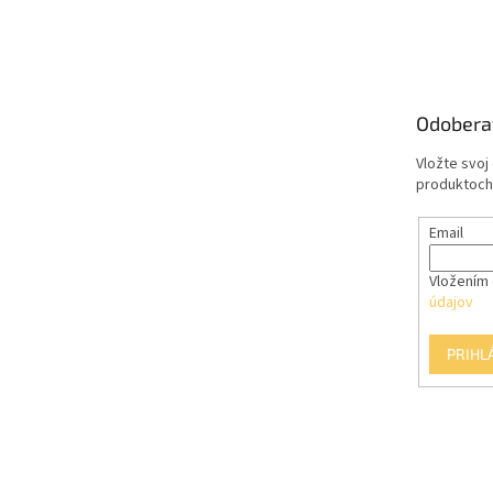
Z
á
p
ä
t
Odobera
i
e
Vložte svoj
produktoch
Email
Vložením 
údajov
PRIHL