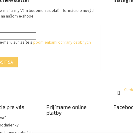
 e-mail a my Vám budeme zasielať informácie o nových
 na našom e-shope.
e-mailu súhlasíte s
podmienkami ochrany osobných
ÁSIŤ SA
Sled
ie pre vás
Prijímame online
Facebo
platby
vať
podmienky
ochrany osobných