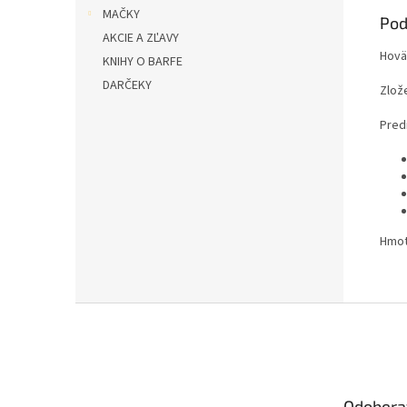
MAČKY
Pod
AKCIE A ZĽAVY
Hovä
KNIHY O BARFE
DARČEKY
Zlož
Pred
Hmot
Z
á
p
ä
t
Odobera