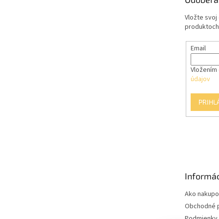
i
e
Vložte svoj
produktoch
Email
Vložením 
údajov
PRIHL
Informác
Ako nakupo
Obchodné 
Podmienky 