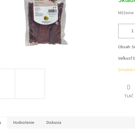
Skla
Môžeme d
Obsah:
S
Veľkosť b
Detailné 
TLAČ
s
Hodnotenie
Diskusia