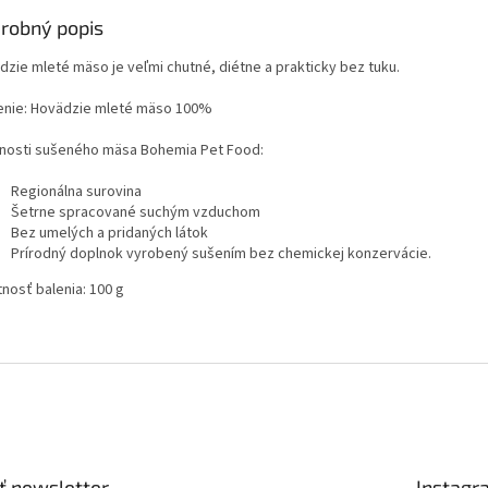
robný popis
dzie mleté mäso je veľmi chutné, diétne a prakticky bez tuku.
enie: Hovädzie mleté mäso 100%
nosti sušeného mäsa Bohemia Pet Food:
Regionálna surovina
Šetrne spracované suchým vzduchom
Bez umelých a pridaných látok
Prírodný doplnok vyrobený sušením bez chemickej konzervácie.
nosť balenia: 100 g
ť newsletter
Instagr