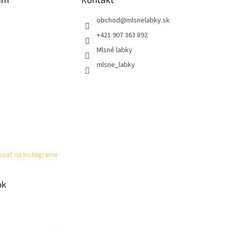
obchod
@
mlsnelabky.sk
+421 907 363 892
Mlsné labky
mlsne_labky
ovať na Instagrame
ok