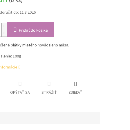
dom
(8 ks)
oručiť do:
11.8.2026
Pridať do košíka
ušené plátky mletého hovädzieho mäsa.
alenie: 100g
informácie
OPÝTAŤ SA
STRÁŽIŤ
ZDIEĽAŤ