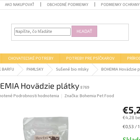
AKO NAKUPOVAŤ
OBCHODNÉ PODMIENKY
PODMIENKY OCHRANY
HĽADAŤ
CHOVATEĽSKÉ POTREBY
POTREBY PRE PSÍČKAROV
PRÍRO
K BARFU
PAMLSKY
Sušené bio mlsky
BOHEMIA Hovädzie p
EMIA Hovädzie plátky
8769
né
notené
Podrobnosti hodnotenia
Značka:
Bohemia Pet Food
nie
€5,
u
€4,28 b
Jednotk
€0,53 / 1
cena:
iek.