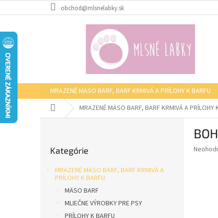
Prejsť
obchod@mlsnelabky.sk
na
obsah
MRAZENÉ MÄSO BARF, BARF KRMIVÁ A PRÍLOHY K BARFU
Domov
MRAZENÉ MÄSO BARF, BARF KRMIVÁ A PRÍLOHY 
B
BOH
o
Preskočiť
č
Priemer
Neohod
Kategórie
kategórie
n
hodnote
ý
produkt
MRAZENÉ MÄSO BARF, BARF KRMIVÁ A
p
je
PRÍLOHY K BARFU
0,0
a
MÄSO BARF
z
n
MLIEČNE VÝROBKY PRE PSY
5
e
hviezdič
PRÍLOHY K BARFU