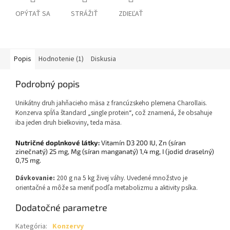
OPÝTAŤ SA
STRÁŽIŤ
ZDIEĽAŤ
Popis
Hodnotenie (1)
Diskusia
Podrobný popis
Unikátny druh jahňacieho mäsa z francúzskeho plemena Charollais.
Kon­zerva spĺňa štandard „single protein“, což znamená, že obsahuje
iba jeden druh bielkoviny, teda mäsa.
Nutričné doplnkové látky:
Vitamín D3 200 IU, Zn (síran
zinečnatý) 25 mg, Mg (síran manganatý) 1,4 mg, I (jodid draselný)
0,75 mg.
Dávkovanie:
200 g na 5 kg živej váhy. Uvedené množstvo je
orientačné a môže sa meniť podľa metabolizmu a aktivity psíka.
Dodatočné parametre
Kategória
:
Konzervy