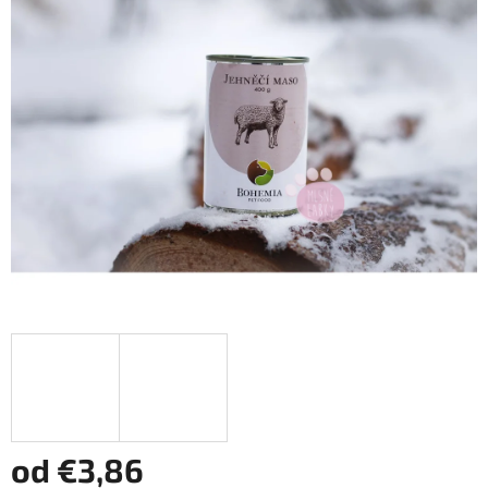
z
5
hviezdičiek.
od
€3,86