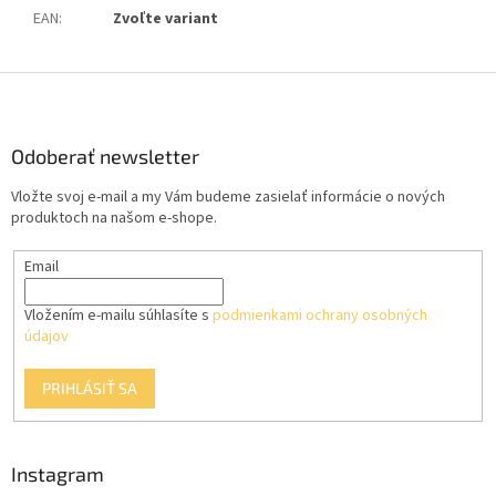
EAN
:
Zvoľte variant
Z
á
p
ä
Odoberať newsletter
t
Vložte svoj e-mail a my Vám budeme zasielať informácie o nových
i
produktoch na našom e-shope.
e
Email
Vložením e-mailu súhlasíte s
podmienkami ochrany osobných
údajov
PRIHLÁSIŤ SA
Instagram