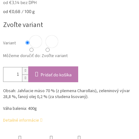
od
€3,14
bez DPH
Jednotková
od €0,68 / 100 g
cena:
Zvoľte variant
Variant
Môžeme doručiť do:
Zvoľte variant
Pridať do košíka
Obsah:
Jahňacie mäso 70 % (z plemena Charollais), zeleninový vývar
28,8 %, ľanoý olej 0,2 % (za studena lisovaný).
Váha balenia: 400g
Detailné informácie