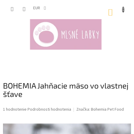
Prejsť
na
EUR
NÁKUP
obsah
KOŠÍK
BOHEMIA Jahňacie mäso vo vlastnej
šťave
Priemerné
1 hodnotenie
Podrobnosti hodnotenia
Značka:
Bohemia Pet Food
hodnotenie
produktu
je
5,0