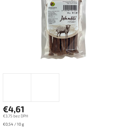
hviezdičiek.
€4,61
€3,75 bez DPH
Jednotková
€0,54 / 10 g