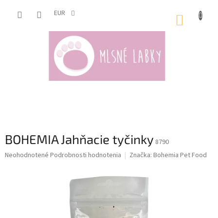
Prejsť
na
EUR
NÁKUP
obsah
KOŠÍK
BOHEMIA Jahňacie tyčinky
8790
Priemerné
Neohodnotené
Podrobnosti hodnotenia
Značka:
Bohemia Pet Food
hodnotenie
produktu
je
0,0
z
5