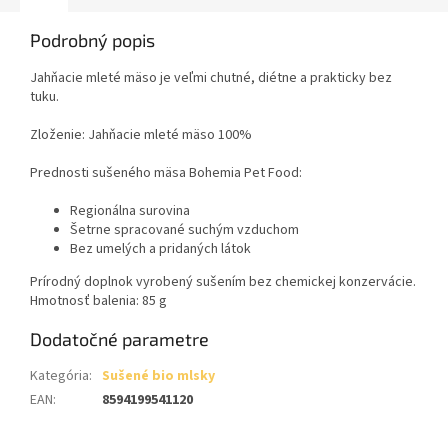
Podrobný popis
Jahňacie mleté mäso je veľmi chutné, diétne a prakticky bez
tuku.
Zloženie: Jahňacie mleté mäso 100%
Prednosti sušeného mäsa Bohemia Pet Food:
Regionálna surovina
Šetrne spracované suchým vzduchom
Bez umelých a pridaných látok
Prírodný doplnok vyrobený sušením bez chemickej konzervácie.
Hmotnosť balenia: 85 g
Dodatočné parametre
Kategória
:
Sušené bio mlsky
EAN
:
8594199541120