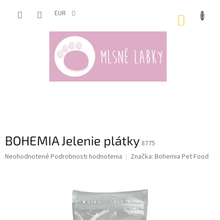
Prejsť
na
EUR
NÁKUP
obsah
KOŠÍK
BOHEMIA Jelenie plátky
8775
Priemerné
Neohodnotené
Podrobnosti hodnotenia
Značka:
Bohemia Pet Food
hodnotenie
produktu
je
0,0
z
5