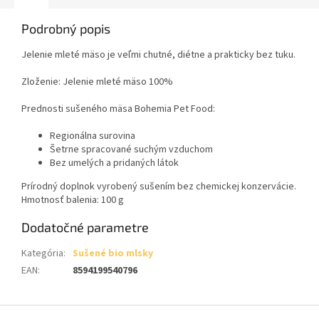
Podrobný popis
Jelenie mleté mäso je veľmi chutné, diétne a prakticky bez tuku.
Zloženie: Jelenie mleté mäso 100%
Prednosti sušeného mäsa Bohemia Pet Food:
Regionálna surovina
Šetrne spracované suchým vzduchom
Bez umelých a pridaných látok
Prírodný doplnok vyrobený sušením bez chemickej konzervácie.
Hmotnosť balenia: 100 g
Dodatočné parametre
Kategória
:
Sušené bio mlsky
EAN
:
8594199540796
Z