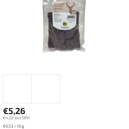
hviezdičiek.
€5,26
€4,28 bez DPH
Jednotková
€0,53 / 10 g