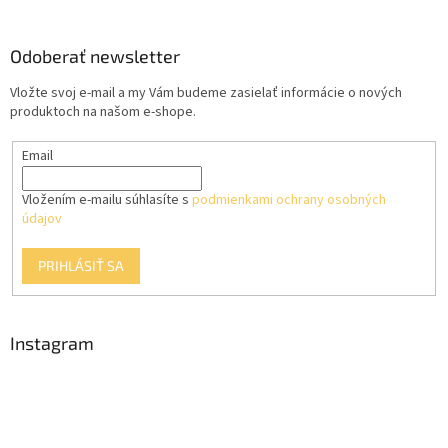
á
p
ä
Odoberať newsletter
t
Vložte svoj e-mail a my Vám budeme zasielať informácie o nových
i
produktoch na našom e-shope.
e
Email
Vložením e-mailu súhlasíte s
podmienkami ochrany osobných
údajov
PRIHLÁSIŤ SA
Instagram