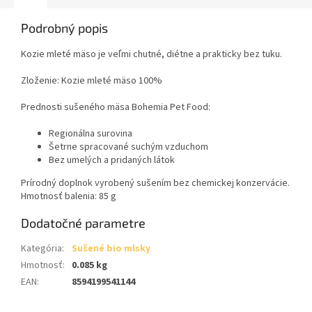
Podrobný popis
Kozie mleté mäso je veľmi chutné, diétne a prakticky bez tuku.
Zloženie: Kozie mleté mäso 100%
Prednosti sušeného mäsa Bohemia Pet Food:
Regionálna surovina
Šetrne spracované suchým vzduchom
Bez umelých a pridaných látok
Prírodný doplnok vyrobený sušením bez chemickej konzervácie.
Hmotnosť balenia: 85 g
Dodatočné parametre
Kategória
:
Sušené bio mlsky
Hmotnosť
:
0.085 kg
EAN
:
8594199541144