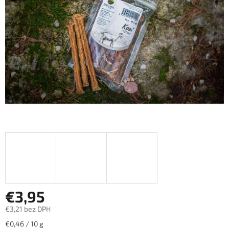
hviezdičiek.
€3,95
€3,21 bez DPH
Jednotková
€0,46 / 10 g