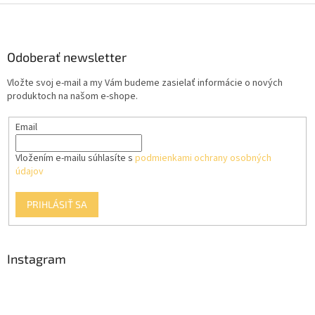
Z
á
p
ä
Odoberať newsletter
t
Vložte svoj e-mail a my Vám budeme zasielať informácie o nových
i
produktoch na našom e-shope.
e
Email
Vložením e-mailu súhlasíte s
podmienkami ochrany osobných
údajov
PRIHLÁSIŤ SA
Instagram