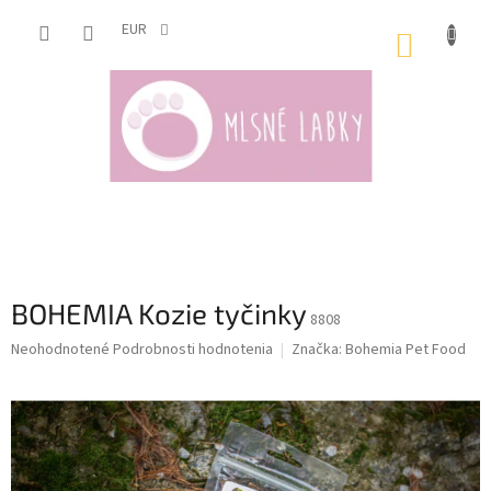
Prejsť
na
EUR
NÁKUP
obsah
KOŠÍK
BOHEMIA Kozie tyčinky
8808
Priemerné
Neohodnotené
Podrobnosti hodnotenia
Značka:
Bohemia Pet Food
hodnotenie
produktu
je
0,0
z
5