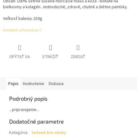
Obsah: 100% šetrne sušené morčacie mäso a koža - bohaté na
bielkoviny a kolagén. Jednoduché, zdravé, chutné a diétne pamlsky.
Veľkosť balenia: 250g
Detailné informácie
OPÝTAŤ SA
STRÁŽIŤ
ZDIEĽAŤ
Popis
Hodnotenie
Diskusia
Podrobný popis
...pripravujeme...
Dodatočné parametre
Kategória
:
Sušené bio mlsky