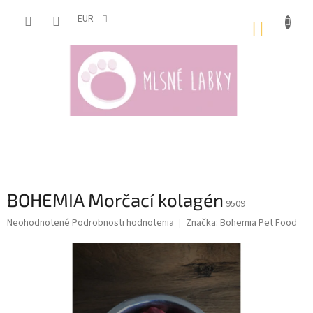
Prejsť
na
EUR
NÁKUP
obsah
KOŠÍK
BOHEMIA Morčací kolagén
9509
Priemerné
Neohodnotené
Podrobnosti hodnotenia
Značka:
Bohemia Pet Food
hodnotenie
produktu
je
0,0
z
5