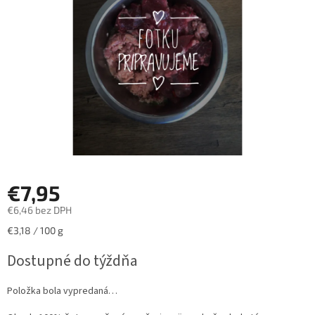
hviezdičiek.
€7,95
€6,46 bez DPH
Jednotková
€3,18 / 100 g
cena:
Dostupné do týždňa
Položka bola vypredaná…