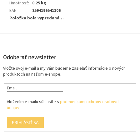
Hmotnosť
:
0.25 kg
EAN
:
8594199541106
Položka bola vypredaná…
Z
á
p
ä
Odoberať newsletter
t
Vložte svoj e-mail a my Vám budeme zasielať informácie o nových
i
produktoch na našom e-shope.
e
Email
Vložením e-mailu súhlasíte s
podmienkami ochrany osobných
údajov
PRIHLÁSIŤ SA