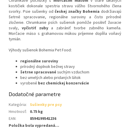
Chrumkavé pochúťky s
morčacím mäsom
v tvare lákavých
kostičiek dokonale spestria stravu vášho štvornohého člena
svorky. Psie sušienky od
českej značky Bohemia
dodržiavajú
šetrné spracovanie, regionálne suroviny a čisto prírodné
zloženie. Chrumkanie psích sušienok pomôže posilniť žuvacie
svaly,
vyčistiť zuby
a zabrániť tvorbe zubného kameňa.
Morčacie mäso s grahamovou múkou príjemne dopĺňa voňavý
tymián.
Výhody sušienok Bohemia Pet Food:
regionálne suroviny
prírodný doplnok bežnej stravy
šetrne spracované
suchým vzduchom
bez umelých alebo pridaných látok
vyrobené
bez chemickej konzervácie
Dodatočné parametre
Kategória
:
Sušienky pre psy
Hmotnosť
:
0.75 kg
EAN
:
8594199541236
Položka bola vypredaná…