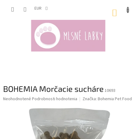
Prejsť
na
EUR
NÁKUP
obsah
KOŠÍK
BOHEMIA Morčacie sucháre
10693
Priemerné
Neohodnotené
Podrobnosti hodnotenia
Značka:
Bohemia Pet Food
hodnotenie
produktu
je
0,0
z
5