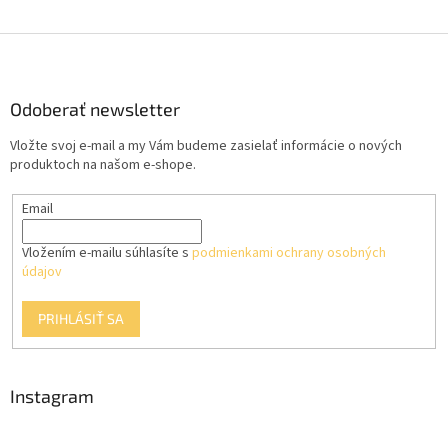
Z
á
p
ä
Odoberať newsletter
t
Vložte svoj e-mail a my Vám budeme zasielať informácie o nových
i
produktoch na našom e-shope.
e
Email
Vložením e-mailu súhlasíte s
podmienkami ochrany osobných
údajov
PRIHLÁSIŤ SA
Instagram