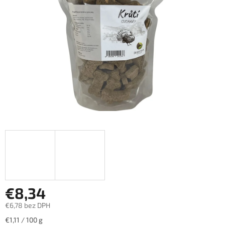
hviezdičiek.
€8,34
€6,78 bez DPH
Jednotková
€1,11 / 100 g