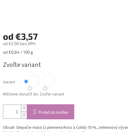
od
€3,57
od
€2,90
bez DPH
Jednotková
od €0,64 / 100 g
cena:
Zvoľte variant
Variant
Môžeme doručiť do:
Zvoľte variant
Pridať do košíka
Obsah:
Slepačie mäso (z plemena Ross a Cobb) 70 %, zeleninový vývar