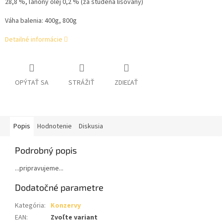
28,8 %, ľanoný olej 0,2 % (za studena lisovaný)
Váha balenia: 400g, 800g
Detailné informácie
OPÝTAŤ SA
STRÁŽIŤ
ZDIEĽAŤ
Popis
Hodnotenie
Diskusia
Podrobný popis
...pripravujeme...
Dodatočné parametre
Kategória
:
Konzervy
EAN
:
Zvoľte variant