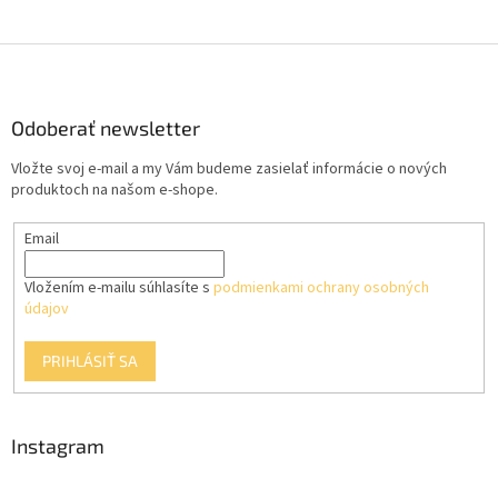
Z
á
p
ä
Odoberať newsletter
t
Vložte svoj e-mail a my Vám budeme zasielať informácie o nových
i
produktoch na našom e-shope.
e
Email
Vložením e-mailu súhlasíte s
podmienkami ochrany osobných
údajov
PRIHLÁSIŤ SA
Instagram