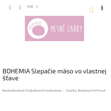
Prejsť
na
EUR
NÁKUP
obsah
KOŠÍK
BOHEMIA Slepačie mäso vo vlastnej
šťave
Priemerné
Neohodnotené
Podrobnosti hodnotenia
Značka:
Bohemia Pet Food
hodnotenie
produktu
je
0,0