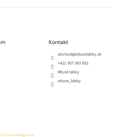
am
Kontakt
obchod
@
mlsnelabky.sk
+421 907 363 892
Mlsné labky
mlsne_labky
ovať na Instagrame