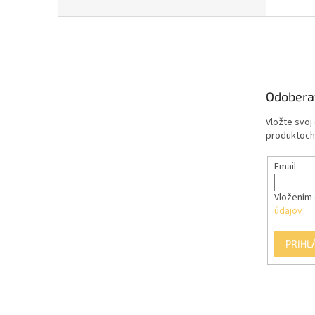
Z
á
p
ä
t
Odobera
i
e
Vložte svoj
produktoch
Email
Vložením 
údajov
PRIHL