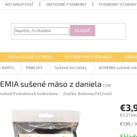
AKO NAKUPOVAŤ
OBCHODNÉ PODMIENKY
PODMIENKY OCHRANY
HĽADAŤ
CHOVATEĽSKÉ POTREBY
POTREBY PRE PSÍČKAROV
PRÍRO
K BARFU
PAMLSKY
Sušené bio mlsky
BOHEMIA sušené mäs
EMIA sušené mäso z daniela
7299
né
notené
Podrobnosti hodnotenia
Značka:
Bohemia Pet Food
nie
€3,
u
€3,21 be
Jednotk
€7,90 / 1
cena:
iek.