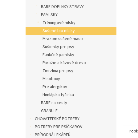
l
BARF DOPLNKY STRAVY
PAMLSKY
Tréningové mlsky
Sušené bio mlsky
Mrazom sušené mäso
Sušienky pre psy
Funkčné pamlsky
Parožie a kávové drevo
Zmrzlina pre psy
Mlsoboxy
Pre alergikov
Himlájska tyčinka
BARF na cesty
GRANULE
CHOVATEĽSKÉ POTREBY
POTREBY PRE PSÍČKAROV
Popi
PRÍRODNÁ LEKÁREŇ