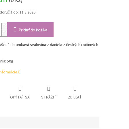
dom
(6 ks)
oručiť do:
11.8.2026
Pridať do košíka
ušená chrumkavá svalovina z daniela z českých rodinných
nia: 50g
informácie
OPÝTAŤ SA
STRÁŽIŤ
ZDIEĽAŤ