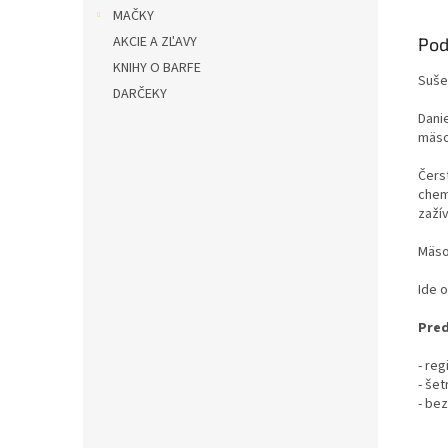
MAČKY
AKCIE A ZĽAVY
Pod
KNIHY O BARFE
Suše
DARČEKY
Dani
mäso
Čers
chem
zažív
Mäso
Ide 
Pred
- reg
- še
- be