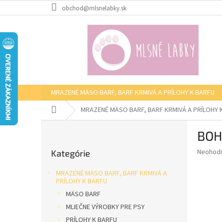
Prejsť
obchod@mlsnelabky.sk
na
obsah
MRAZENÉ MÄSO BARF, BARF KRMIVÁ A PRÍLOHY K BARFU
Domov
MRAZENÉ MÄSO BARF, BARF KRMIVÁ A PRÍLOHY 
B
BOH
o
Preskočiť
č
Priemer
Neohod
Kategórie
kategórie
n
hodnote
ý
produkt
MRAZENÉ MÄSO BARF, BARF KRMIVÁ A
p
je
PRÍLOHY K BARFU
0,0
a
MÄSO BARF
z
n
MLIEČNE VÝROBKY PRE PSY
5
e
hviezdič
PRÍLOHY K BARFU