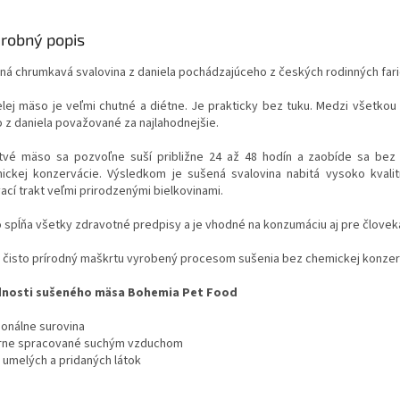
robný popis
ná chrumkavá svalovina z daniela pochádzajúceho z českých rodinných far
elej mäso je veľmi chutné a diétne. Je prakticky bez tuku. Medzi všetkou 
 z daniela považované za najlahodnejšie.
tvé mäso sa pozvoľne suší približne 24 až 48 hodín a zaobíde sa bez
ickej konzervácie. Výsledkom je sušená svalovina nabitá vysoko kvali
ací trakt veľmi prirodzenými bielkovinami.
 spĺňa všetky zdravotné predpisy a je vhodné na konzumáciu aj pre človek
o čisto prírodný maškrtu vyrobený procesom sušenia bez chemickej konzer
nosti sušeného mäsa Bohemia Pet Food
ionálne surovina
trne spracované suchým vzduchom
z umelých a pridaných látok