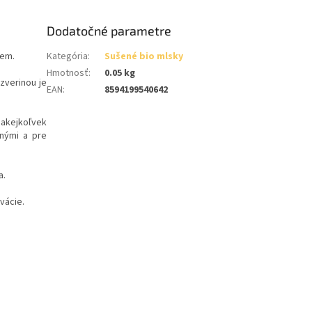
Dodatočné parametre
iem.
Kategória
:
Sušené bio mlsky
Hmotnosť
:
0.05 kg
zverinou je
EAN
:
8594199540642
 akejkoľvek
tnými a pre
a.
vácie.