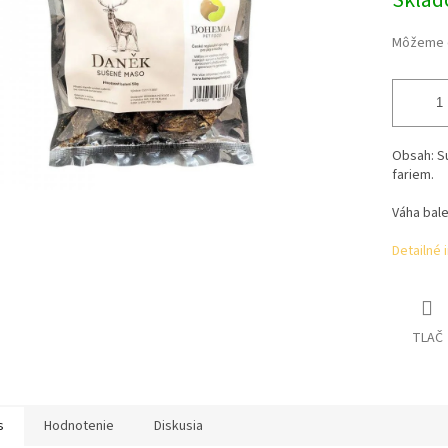
Skla
Môžeme d
Obsah:
S
fariem.
Váha bale
Detailné 
TLAČ
s
Hodnotenie
Diskusia