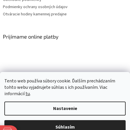
Podmienky ochrany osobných údajov
Otváracie hodiny kamennej predajne
Prijímame online platby
Facebook
Tento web používa súbory cookie. Ďalším prechádzaním
tohto webu vyjadrujete súhlas s ich používaním. Viac
informácií
tu
.
Vytvoril Shoptet
Nastavenie
Copyright 2026
Mlsné labky
. Všetky práva vyhradené.
Upraviť
Súhlasím
nastavenie cookies