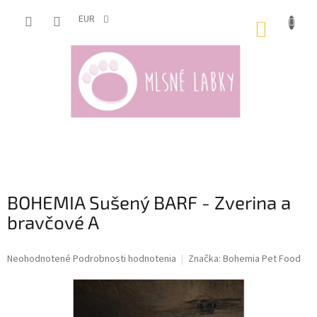
Prejsť
na
EUR
NÁKUP
obsah
KOŠÍK
BOHEMIA Sušený BARF - Zverina a
bravčové A
Priemerné
Neohodnotené
Podrobnosti hodnotenia
Značka:
Bohemia Pet Food
hodnotenie
produktu
je
0,0