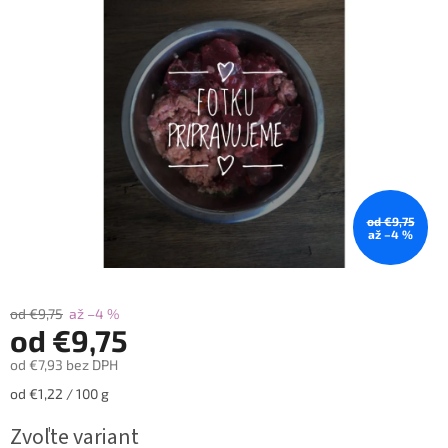
z
5
hviezdičiek.
od €9,75
až –4 %
od €9,75
až –4 %
od
€9,75
od
€7,93
bez DPH
Jednotková
od €1,22 / 100 g
cena:
Zvoľte variant