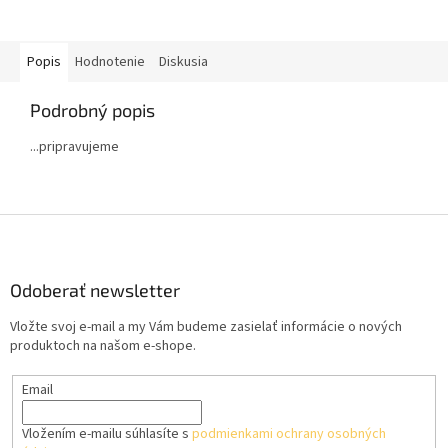
Popis
Hodnotenie
Diskusia
Podrobný popis
...pripravujeme
Z
á
p
ä
Odoberať newsletter
t
Vložte svoj e-mail a my Vám budeme zasielať informácie o nových
i
produktoch na našom e-shope.
e
Email
Vložením e-mailu súhlasíte s
podmienkami ochrany osobných