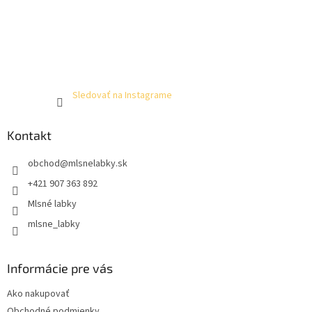
Sledovať na Instagrame
Kontakt
obchod
@
mlsnelabky.sk
+421 907 363 892
Mlsné labky
mlsne_labky
Informácie pre vás
Ako nakupovať
Obchodné podmienky