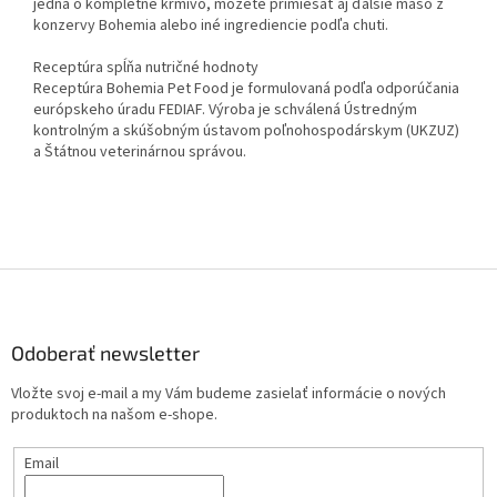
jedná o kompletné krmivo, môžete primiešať aj ďalšie mäso z
konzervy Bohemia alebo iné ingrediencie podľa chuti.
Receptúra ​​spĺňa nutričné ​​hodnoty
Receptúra ​​Bohemia Pet Food je formulovaná podľa odporúčania
európskeho úradu FEDIAF. Výroba je schválená Ústredným
kontrolným a skúšobným ústavom poľnohospodárskym (UKZUZ)
a Štátnou veterinárnou správou.
Z
á
p
ä
Odoberať newsletter
t
Vložte svoj e-mail a my Vám budeme zasielať informácie o nových
i
produktoch na našom e-shope.
e
Email