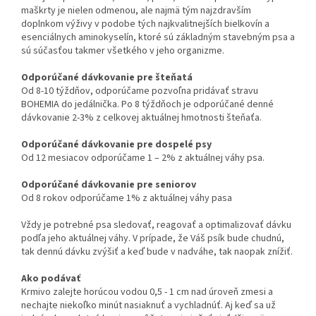
maškrty je nielen odmenou, ale najmä tým najzdravším
doplnkom výživy v podobe tých najkvalitnejších bielkovín a
esenciálnych aminokyselín, ktoré sú základným stavebným psa a
sú súčasťou takmer všetkého v jeho organizme.
Odporúčané dávkovanie pre šteňatá
Od 8-10 týždňov, odporúčame pozvoľna pridávať stravu
BOHEMIA do jedálnička. Po 8 týždňoch je odporúčané denné
dávkovanie 2-3% z celkovej aktuálnej hmotnosti šteňaťa.
Odporúčané dávkovanie pre dospelé psy
Od 12 mesiacov odporúčame 1 – 2% z aktuálnej váhy psa.
Odporúčané dávkovanie pre seniorov
Od 8 rokov odporúčame 1% z aktuálnej váhy pasa
Vždy je potrebné psa sledovať, reagovať a optimalizovať dávku
podľa jeho aktuálnej váhy. V prípade, že Váš psík bude chudnú,
tak dennú dávku zvýšiť a keď bude v nadváhe, tak naopak znížiť.
Ako podávať
Krmivo zalejte horúcou vodou 0,5 - 1 cm nad úroveň zmesi a
nechajte niekoľko minút nasiaknuť a vychladnúť. Aj keď sa už