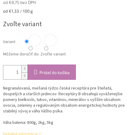
od
€8,75
bez DPH
Jednotková
od €1,33 / 100 g
cena:
Zvoľte variant
Variant
Môžeme doručiť do:
Zvoľte variant
Pridať do košíka
Negranulovaná, miešaná rýdzo česká receptúra ​​pre šteňatá,
dospelých a starších jedincov. Receptúry B obsahujú vyváženejšie
pomery bielkovín, tukov, vitamínov, minerálov s vyšším obsahom
ovocia, zeleniny a regulovaným obsahom energetickej hodnoty pre
stabilný vývoj a váhu Vášho psíka.
Váha balenia: 800g, 2kg, 5kg
Detailné informácie