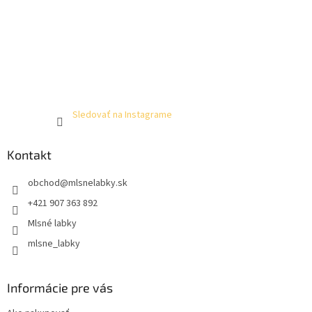
Sledovať na Instagrame
Kontakt
obchod
@
mlsnelabky.sk
+421 907 363 892
Mlsné labky
mlsne_labky
Informácie pre vás