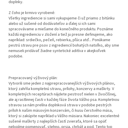
doplnky.
Z čoho je krmivo vyrobené:
Všetky ingrediencie si sami vykupujeme či už priamo z bitúnku
alebo už sušené od dodávateľov a ďalej si ich sami
spracovávame a miešame do konečného produktu. Poznáme
každú ingredienciu v zložení a tiež ju presne definujeme, ako
napríklad: srdiečko, pečeň, rebierka, pľúca atď... Ponúkame
pestrú stravu pre psov z ingrediencií bohatých natoľko, aby sme
nemuseli pridávať žiadne syntetické aditíva v akejkoľvek
podobe.
Prepracovaný výživový plán:
Vytvorili sme jeden z najprepracovanejších výživových plánov,
ktorý zahŕňa kompletnú stravu, prílohy, konzervy a maškrty. V
kompletných receptúrach nájdete pestrosť nielen v živočíšnej,
ale aj rastlinnej časti v každej fáze života Vášho psa. Kompletnou
stravou sa nám prelína doplnková strava v podobe pestrých
príloh k našim mäsovým konzervám, či kusu čerstvého mäsa,
ktorý si zakúpite napríklad u Vášho mäsiara. Nakoniec excelentné
sušené maškrty z najlepších častí zvieraťa, ktoré sa opäť
nebojíme pomenovať, stehno, prsia, chrbát a pod. Tento typ