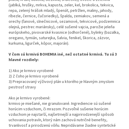
(jablká, hrušky, mrkva, kapusta, zeler, kel, brokolica, tekvica,
repa, zelený hrášok mladý, špenát, petržlen, maliny, jahody,
ríbezle, černice, čučoriedky), špalda, zemiakov, semená a
orechy (ľanové, slnečnicové, sezamové, tekvicové, podzemnica
olejná, pestrec mariánsky), celé sušené vajcia, parožie jeleňa
európskeho, pivovarské kvasnice (odhorčené), bylinky (bazalka,
oregano, tymián, saturejka, šalvia, fenikel, škorica, zázvor,
kurkuma, ligurček, kôpor, majorán).
V čom sú krmivá BOHEMIA iné, než ostatné krmivá. Tu sú 3
hlavné rozdiely:
1) Ako je krmivo vyrobené
2) Z čoho je krmivo vyrobené
3) Prepracovaný výživový plán u ktorého je hlavným zmyslom
pestrosť stravy
Ako je krmivo vyrobené:
krmivo je miešané, nie granulované. Ingrediencie sú sušené
horúcim vzduchom, či mrazom. Pozvoľné sušenie horúcim
vzduchom je najstarší, najšetrnejší a najprirodzenejší spôsob
uchovania potravín, ktorý nám zachová nutričné ​​benefity,
trvanlivosť a prirodzenú vôňu. Nepridávame žiadne syntetické