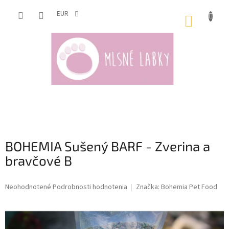
Prejsť
na
EUR
NÁKUP
obsah
KOŠÍK
BOHEMIA Sušený BARF - Zverina a
bravčové B
Priemerné
Neohodnotené
Podrobnosti hodnotenia
Značka:
Bohemia Pet Food
hodnotenie
produktu
je
0,0