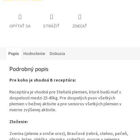
OPÝTAŤ SA
STRÁŽIŤ
ZDIEĽAŤ
Popis
Hodnotenie
Diskusia
Podrobný popis
Pre koho je vhodná B receptúra:
Receptúra ​​je vhodná pre šteňatá plemien, ktoré budú mať v
dospelosti medzi 25-45kg. Pre dospelých psov všetkých
plemien v bežnej aktivite a pre seniorov všetkých plemien v
mierne zvýšenej aktivite.
Zloženie:
Zverina (jelenie a srnčie orez), Bravčové (rebrá, stehno, pečeň,
pľúca, hrtan, oblička, slezinka, srdiečko), ovocie a zelenina