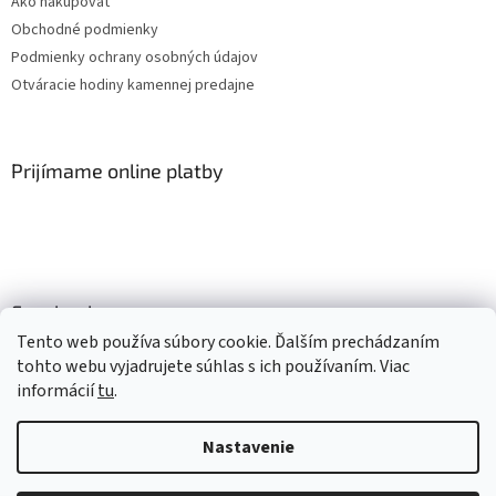
Ako nakupovať
Obchodné podmienky
Podmienky ochrany osobných údajov
Otváracie hodiny kamennej predajne
Prijímame online platby
Facebook
Tento web používa súbory cookie. Ďalším prechádzaním
tohto webu vyjadrujete súhlas s ich používaním. Viac
informácií
tu
.
Vytvoril Shoptet
Nastavenie
Copyright 2026
Mlsné labky
. Všetky práva vyhradené.
Upraviť