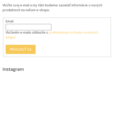
t
Vložte svoj e-mail a my Vám budeme zasielať informácie o nových
i
produktoch na našom e-shope.
e
Email
Vložením e-mailu súhlasíte s
podmienkami ochrany osobných
údajov
PRIHLÁSIŤ SA
Instagram