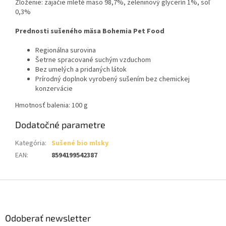
Zloženie: zajačie mleté mäso 98,7%, zeleninový glycerín 1%, soľ
0,3%
Prednosti sušeného mäsa Bohemia Pet Food
Regionálna surovina
Šetrne spracované suchým vzduchom
Bez umelých a pridaných látok
Prírodný doplnok vyrobený sušením bez chemickej
konzervácie
Hmotnosť balenia: 100 g
Dodatočné parametre
Kategória
:
Sušené bio mlsky
EAN
:
8594199542387
Z
á
p
ä
Odoberať newsletter