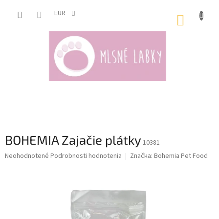
Prejsť
na
EUR
NÁKUP
obsah
KOŠÍK
BOHEMIA Zajačie plátky
10381
Priemerné
Neohodnotené
Podrobnosti hodnotenia
Značka:
Bohemia Pet Food
hodnotenie
produktu
je
0,0
z
5