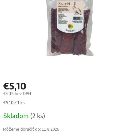
hviezdičiek.
€5,10
€4,15 bez DPH
Jednotková
€5,10 / 1 ks
cena:
Skladom
(2 ks)
Môžeme doručiť do:
11.8.2026