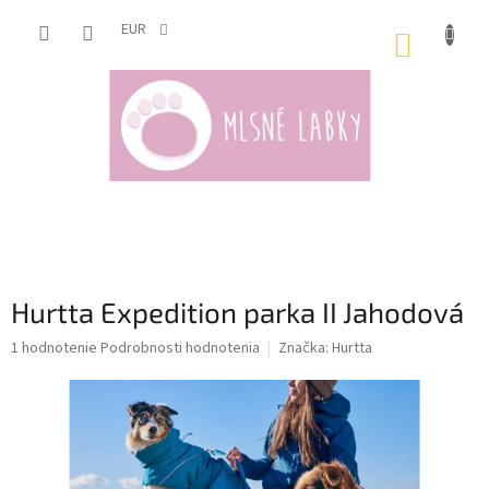
Prejsť
na
EUR
NÁKUP
obsah
KOŠÍK
Hurtta Expedition parka II Jahodová
Priemerné
1 hodnotenie
Podrobnosti hodnotenia
Značka:
Hurtta
hodnotenie
produktu
je
5,0
z
5