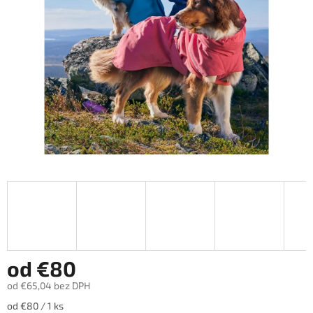
hviezdičiek.
od
€80
od
€65,04
bez DPH
Jednotková
od €80 / 1 ks