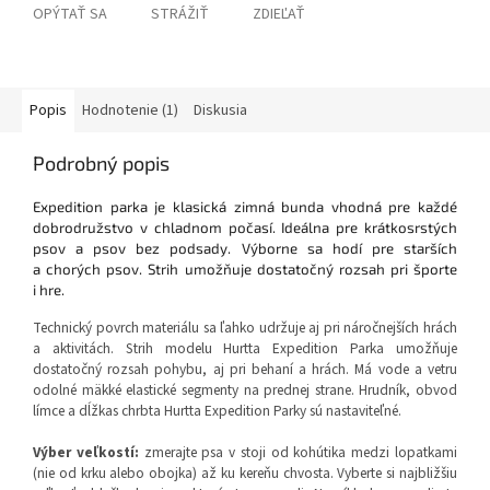
OPÝTAŤ SA
STRÁŽIŤ
ZDIEĽAŤ
Popis
Hodnotenie (1)
Diskusia
Podrobný popis
Expedition parka je klasická zimná bunda vhodná pre každé
dobrodružstvo v chladnom počasí. Ideálna pre krátkosrstých
psov a psov bez podsady. Výborne sa hodí pre starších
a chorých psov. Strih umožňuje dostatočný rozsah pri športe
i hre.
Technický povrch materiálu sa ľahko udržuje aj pri náročnejších hrách
a aktivitách. Strih modelu Hurtta Expedition Parka umožňuje
dostatočný rozsah pohybu, aj pri behaní a hrách. Má vode a vetru
odolné mäkké elastické segmenty na prednej strane. Hrudník, obvod
límce a dĺžkas chrbta Hurtta Expedition Parky sú nastaviteľné.
Výber veľkostí:
zmerajte psa v stoji od kohútika medzi lopatkami
(nie od krku alebo obojka) až ku kereňu chvosta. Vyberte si najbližšiu