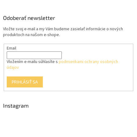
á
p
ä
Odoberať newsletter
t
Vložte svoj e-mail a my Vám budeme zasielať informácie o nových
i
produktoch na našom e-shope.
e
Email
Vložením e-mailu súhlasíte s
podmienkami ochrany osobných
údajov
PRIHLÁSIŤ SA
Instagram