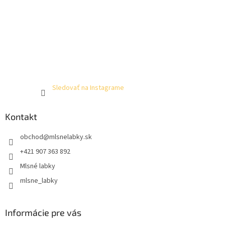
Sledovať na Instagrame
Kontakt
obchod
@
mlsnelabky.sk
+421 907 363 892
Mlsné labky
mlsne_labky
Informácie pre vás