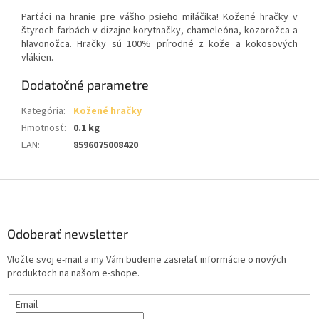
Parťáci na hranie pre vášho psieho miláčika! Kožené hračky v
štyroch farbách v dizajne korytnačky, chameleóna, kozorožca a
hlavonožca. Hračky sú 100% prírodné z kože a kokosových
vlákien.
Dodatočné parametre
Kategória
:
Kožené hračky
Hmotnosť
:
0.1 kg
EAN
:
8596075008420
Z
á
p
ä
Odoberať newsletter
t
Vložte svoj e-mail a my Vám budeme zasielať informácie o nových
i
produktoch na našom e-shope.
e
Email