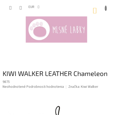
Prejsť
na
EUR
NÁKUP
obsah
KOŠÍK
KIWI WALKER LEATHER Chameleon
9875
Priemerné
Neohodnotené
Podrobnosti hodnotenia
Značka:
Kiwi Walker
hodnotenie
produktu
je
0,0
z