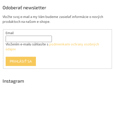
i
p
i
e
ä
Odoberať newsletter
e
p
t
r
Vložte svoj e-mail a my Vám budeme zasielať informácie o nových
i
v
produktoch na našom e-shope.
e
k
y
Email
v
ý
p
Vložením e-mailu súhlasíte s
podmienkami ochrany osobných
i
údajov
s
u
PRIHLÁSIŤ SA
Instagram