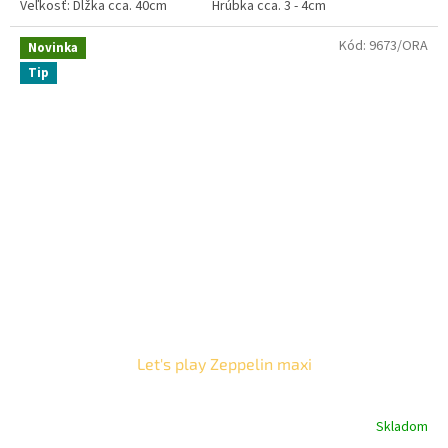
Veľkosť: Dĺžka cca. 40cm Hrúbka cca. 3 - 4cm
Kód:
9673/ORA
Novinka
Tip
Let's play Zeppelin maxi
Skladom