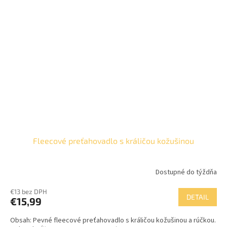
Fleecové preťahovadlo s králičou kožušinou
Dostupné do týždňa
€13 bez DPH
DETAIL
€15,99
Obsah: Pevné fleecové preťahovadlo s králičou kožušinou a rúčkou.