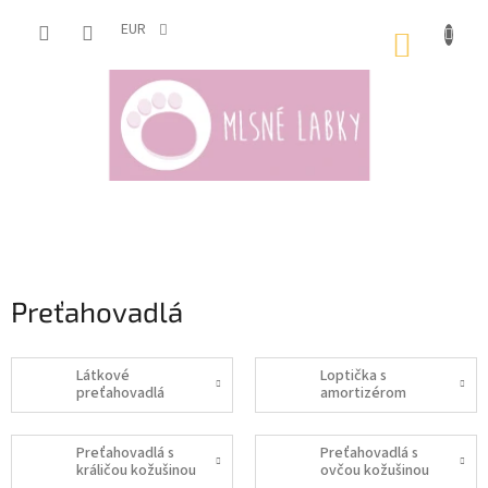
Prejsť
na
EUR
NÁKUP
obsah
KOŠÍK
Preťahovadlá
Látkové
Loptička s
preťahovadlá
amortizérom
Preťahovadlá s
Preťahovadlá s
králičou kožušinou
ovčou kožušinou