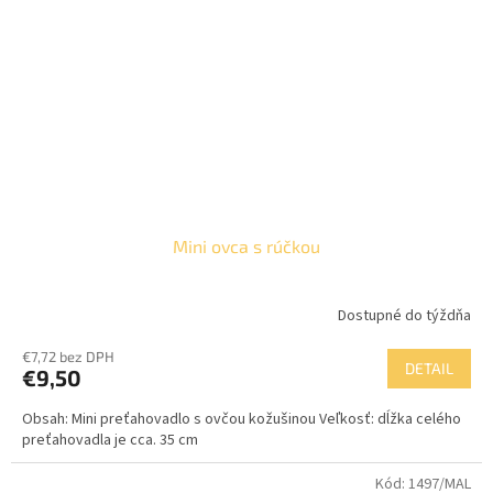
Mini ovca s rúčkou
Dostupné do týždňa
€7,72 bez DPH
DETAIL
€9,50
Obsah: Mini preťahovadlo s ovčou kožušinou Veľkosť: dĺžka celého
preťahovadla je cca. 35 cm
Kód:
1497/MAL