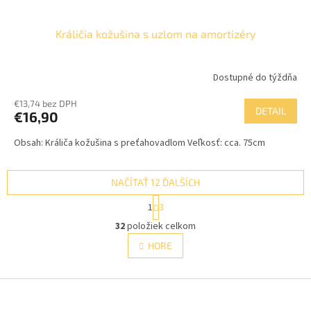
Králičia kožušina s uzlom na amortizéry
Dostupné do týždňa
€13,74 bez DPH
DETAIL
€16,90
Obsah: Králiča kožušina s preťahovadlom Veľkosť: cca. 75cm
NAČÍTAŤ 12 ĎALŠÍCH
S
1
3
t
O
r
32
položiek celkom
v
á
l
HORE
n
á
k
d
o
v
Z
a
a
c
á
n