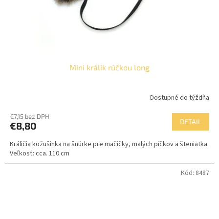
Mini králik rúčkou long
Dostupné do týždňa
€7,15 bez DPH
DETAIL
€8,80
Králičia kožušinka na šnúrke pre mačičky, malých píčkov a šteniatka.
Veľkosť: cca. 110 cm
Kód:
8487