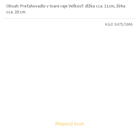
5,0
Obsah: Preťahovadlo v tvare raje Veľkosť: dĺžka cca. 11cm, šírka
z
cca. 20 cm
5
hviezdičiek.
Kód:
8475/SMA
Mopový kruh