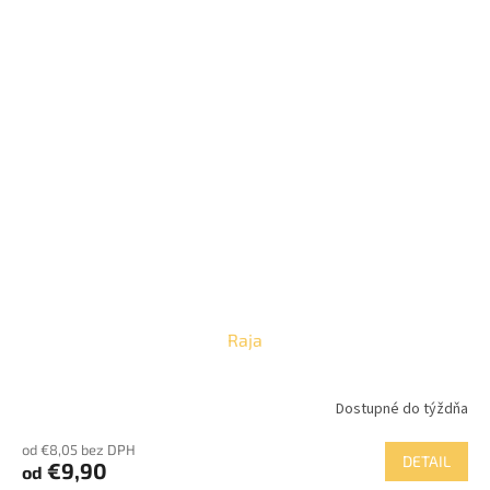
Raja
Dostupné do týždňa
Priemerné
hodnotenie
od €8,05 bez DPH
produktu
DETAIL
€9,90
od
je