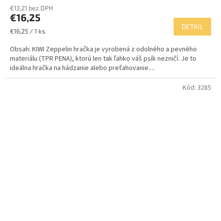
€13,21 bez DPH
€16,25
DETAIL
Jednotková
€16,25 / 1 ks
cena:
Obsah: KIWI Zeppelin hračka je vyrobená z odolného a pevného
materiálu (TPR PENA), ktorú len tak ľahko váš psík nezničí. Je to
ideálna hračka na hádzanie alebo preťahovanie....
Kód:
3285