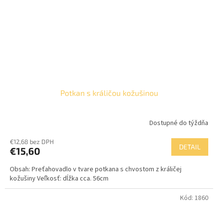
Potkan s králičou kožušinou
Dostupné do týždňa
€12,68 bez DPH
DETAIL
€15,60
Obsah: Preťahovadlo v tvare potkana s chvostom z králičej
kožušiny Veľkosť: dĺžka cca. 56cm
Kód:
1860