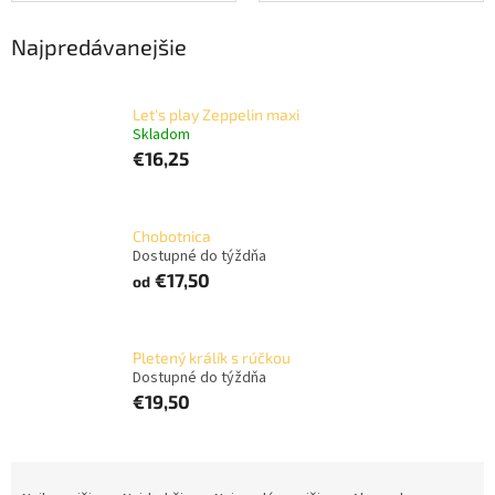
Najpredávanejšie
Let's play Zeppelin maxi
Skladom
€16,25
Chobotnica
Dostupné do týždňa
€17,50
od
Pletený králík s rúčkou
Dostupné do týždňa
€19,50
R