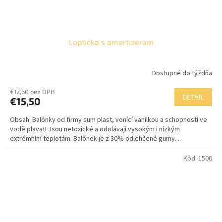
Loptička s amortizérom
Dostupné do týždňa
€12,60 bez DPH
DETAIL
€15,50
Obsah: Balónky od firmy sum plast, vonící vanilkou a schopností ve
vodě plavat! Jsou netoxické a odolávají vysokým i nízkým
extrémním teplotám. Balónek je z 30% odlehčené gumy....
Kód:
1500