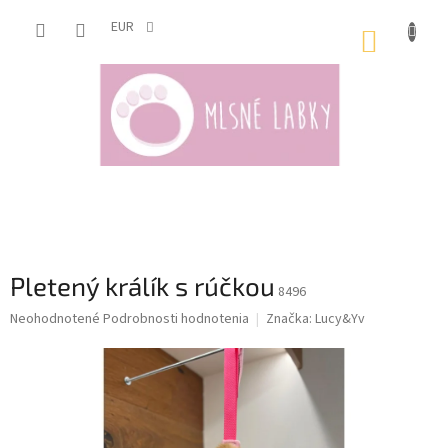
Prejsť
na
EUR
NÁKUP
obsah
KOŠÍK
Pletený králík s rúčkou
8496
Priemerné
Neohodnotené
Podrobnosti hodnotenia
Značka:
Lucy&Yv
hodnotenie
produktu
je
0,0
z
5