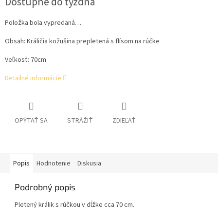
Dostupné do týždňa
cena:
Položka bola vypredaná…
Obsah: Králičia kožušina prepletená s flísom na rúčke
Veľkosť: 70cm
Detailné informácie
OPÝTAŤ SA
STRÁŽIŤ
ZDIEĽAŤ
Popis
Hodnotenie
Diskusia
Podrobný popis
Pletený králik s rúčkou v dĺžke cca 70 cm.