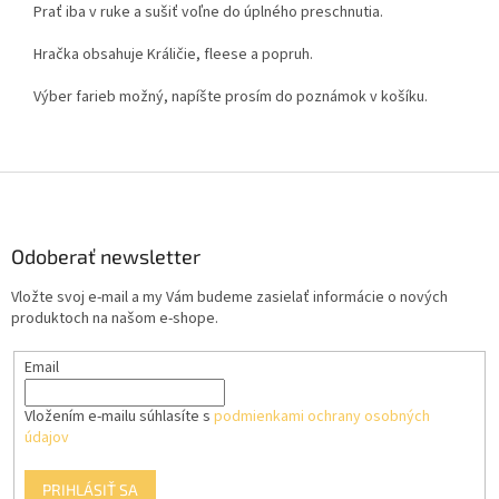
Prať iba v ruke a sušiť voľne do úplného preschnutia.
Hračka obsahuje Králičie, fleese a popruh.
Výber farieb možný, napíšte prosím do poznámok v košíku.
Z
á
p
ä
Odoberať newsletter
t
Vložte svoj e-mail a my Vám budeme zasielať informácie o nových
i
produktoch na našom e-shope.
e
Email
Vložením e-mailu súhlasíte s
podmienkami ochrany osobných
údajov
PRIHLÁSIŤ SA