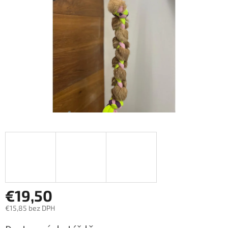
hviezdičiek.
€19,50
€15,85 bez DPH
Jednotková