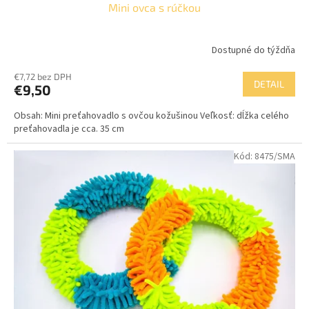
Mini ovca s rúčkou
Dostupné do týždňa
€7,72 bez DPH
DETAIL
€9,50
Obsah: Mini preťahovadlo s ovčou kožušinou Veľkosť: dĺžka celého
preťahovadla je cca. 35 cm
Kód:
8475/SMA