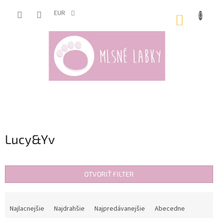
Prejsť
na
EUR
NÁKUP
obsah
KOŠÍK
Lucy&Yv
OTVORIŤ FILTER
R
a
Najlacnejšie
Najdrahšie
Najpredávanejšie
Abecedne