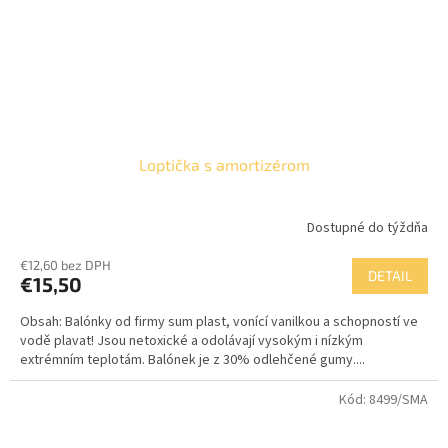
Loptička s amortizérom
Dostupné do týždňa
€12,60 bez DPH
DETAIL
€15,50
Obsah: Balónky od firmy sum plast, vonící vanilkou a schopností ve
vodě plavat! Jsou netoxické a odolávají vysokým i nízkým
extrémním teplotám. Balónek je z 30% odlehčené gumy....
Kód:
8499/SMA