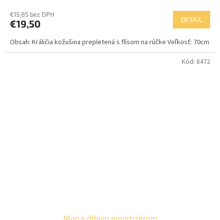
€15,85 bez DPH
DETAIL
€19,50
Obsah: Králičia kožušina prepletená s flísom na rúčke Veľkosť: 70cm
Kód:
8472
Mop s dlhým amortizérom