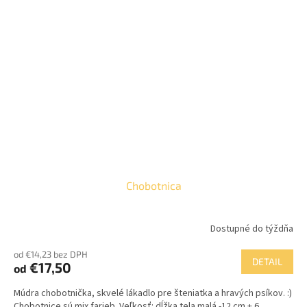
Chobotnica
Dostupné do týždňa
od €14,23 bez DPH
DETAIL
€17,50
od
Múdra chobotnička, skvelé lákadlo pre šteniatka a hravých psíkov. :)
Chobotnice sú mix farieb. Veľkosť: dĺžka tela malá -12 cm + 6