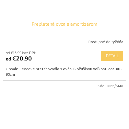
Prepletená ovca s amortizérom
Dostupné do týždňa
od €16,99 bez DPH
DETAIL
€20,90
od
Obsah: Fleecové preťahovadlo s ovčou kožušinou Veľkosť: cca. 80 -
90cm
Kód:
1866/SMA