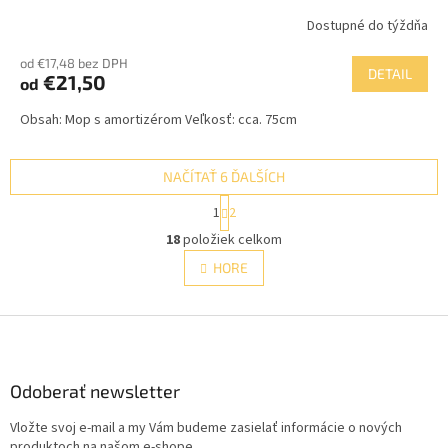
Dostupné do týždňa
Priemerné
hodnotenie
od €17,48 bez DPH
produktu
DETAIL
€21,50
od
je
5,0
Obsah: Mop s amortizérom Veľkosť: cca. 75cm
z
5
hviezdičiek.
NAČÍTAŤ 6 ĎALŠÍCH
S
1
2
t
O
r
18
položiek celkom
v
á
l
HORE
n
á
k
d
o
v
Z
a
a
c
á
n
i
p
i
e
ä
Odoberať newsletter
e
p
t
r
Vložte svoj e-mail a my Vám budeme zasielať informácie o nových
i
v
produktoch na našom e-shope.