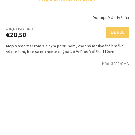
Dostupné do týždňa
€16,67 bez DPH
DETAIL
€20,50
Mop s amortizérom s dlhým popruhom, vhodná motivačná hračka
všade tam, kde sa nechcete ohýbať. :) Veľkosť: dĺžka 110cm
Kód:
3288/SMA