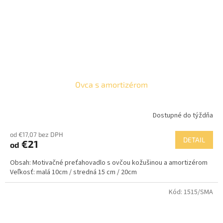
Ovca s amortizérom
Dostupné do týždňa
od €17,07 bez DPH
DETAIL
€21
od
Obsah: Motivačné preťahovadlo s ovčou kožušinou a amortizérom
Veľkosť: malá 10cm / stredná 15 cm / 20cm
Kód:
1515/SMA