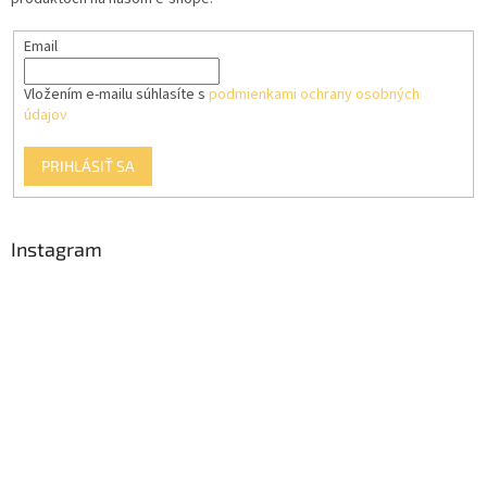
e
k
y
Email
v
ý
p
Vložením e-mailu súhlasíte s
podmienkami ochrany osobných
i
údajov
s
u
PRIHLÁSIŤ SA
Instagram