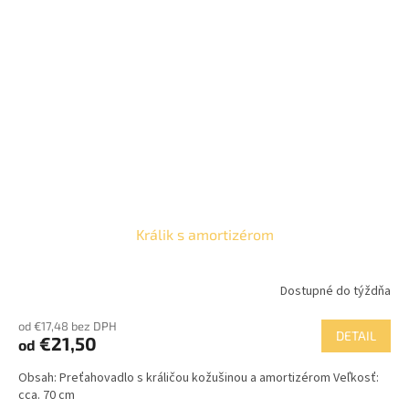
Králik s amortizérom
Dostupné do týždňa
od €17,48 bez DPH
DETAIL
€21,50
od
Obsah: Preťahovadlo s králičou kožušinou a amortizérom Veľkosť:
cca. 70 cm