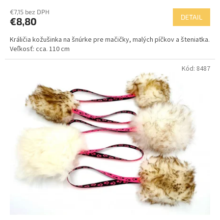
€7,15 bez DPH
DETAIL
€8,80
Králičia kožušinka na šnúrke pre mačičky, malých píčkov a šteniatka.
Veľkosť: cca. 110 cm
Kód:
8487