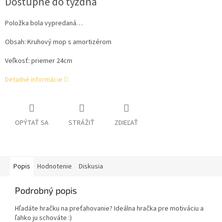
Dostupné do týždňa
cena:
Položka bola vypredaná…
Obsah: Kruhový mop s amortizérom
Veľkosť: priemer 24cm
Detailné informácie
OPÝTAŤ SA
STRÁŽIŤ
ZDIEĽAŤ
Popis
Hodnotenie
Diskusia
Podrobný popis
Hľadáte hračku na preťahovanie? Ideálna hračka pre motiváciu a
ľahko ju schováte :)