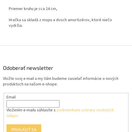
Priemer kruhu je cca 24 cm,
Hračka sa skladá z mopu a dvoch amortizérov, ktoré niečo
vydržia.
Z
á
p
ä
Odoberať newsletter
t
Vložte svoj e-mail a my Vám budeme zasielať informácie o nových
i
produktoch na našom e-shope.
e
Email
Vložením e-mailu súhlasíte s
podmienkami ochrany osobných
údajov
PRIHLÁSIŤ SA