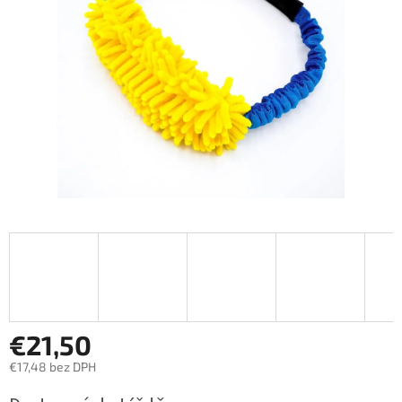
hviezdičiek.
€21,50
€17,48 bez DPH
Jednotková