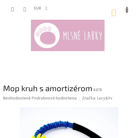
Prejsť
na
EUR
NÁKUP
obsah
KOŠÍK
Mop kruh s amortizérom
8478
Priemerné
Neohodnotené
Podrobnosti hodnotenia
Značka:
Lucy&Yv
hodnotenie
produktu
je
0,0
z
5