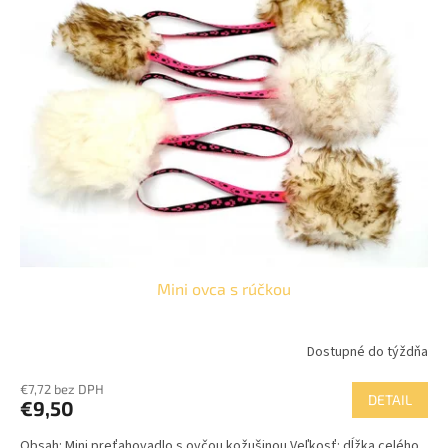
p
o
i
d
s
u
p
k
r
t
o
o
d
v
u
k
t
o
v
Mini ovca s rúčkou
Dostupné do týždňa
€7,72 bez DPH
DETAIL
€9,50
Obsah: Mini preťahovadlo s ovčou kožušinou Veľkosť: dĺžka celého