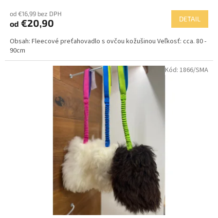
od €16,99 bez DPH
DETAIL
€20,90
od
Obsah: Fleecové preťahovadlo s ovčou kožušinou Veľkosť: cca. 80 -
90cm
Kód:
1866/SMA