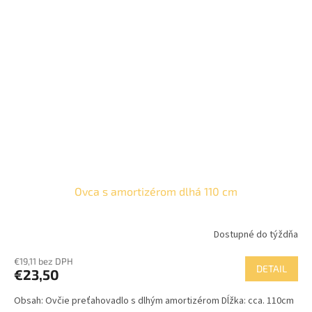
Ovca s amortizérom dlhá 110 cm
Dostupné do týždňa
€19,11 bez DPH
DETAIL
€23,50
Obsah: Ovčie preťahovadlo s dlhým amortizérom Dĺžka: cca. 110cm