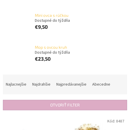
Mini ovca s rúčkou
Dostupné do týždňa
€9,50
Mop s ovcou kruh
Dostupné do týždňa
€23,50
R
a
Najlacnejšie
Najdrahšie
Najpredávanejšie
Abecedne
d
e
n
OTVORIŤ FILTER
i
e
V
Kód:
8487
p
ý
r