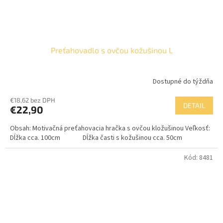
Preťahovadlo s ovčou kožušinou L
Dostupné do týždňa
€18,62 bez DPH
DETAIL
€22,90
Obsah: Motivačná preťahovacia hračka s ovčou kložušinou Veľkosť:
Dĺžka cca. 100cm Dĺžka časti s kožušinou cca. 50cm
Kód:
8481