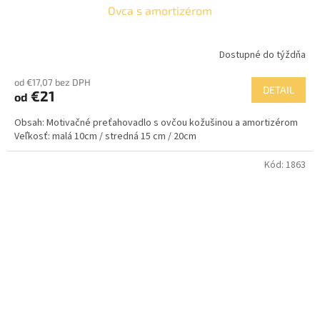
Ovca s amortizérom
Dostupné do týždňa
od €17,07 bez DPH
DETAIL
€21
od
Obsah: Motivačné preťahovadlo s ovčou kožušinou a amortizérom
Veľkosť: malá 10cm / stredná 15 cm / 20cm
Kód:
1863