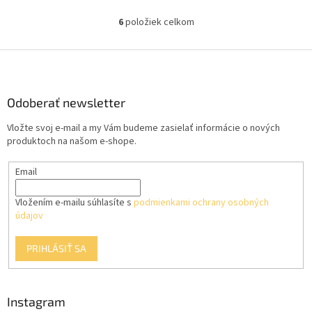
6
položiek celkom
O
v
l
Z
á
á
d
p
a
ä
Odoberať newsletter
c
t
i
Vložte svoj e-mail a my Vám budeme zasielať informácie o nových
i
e
produktoch na našom e-shope.
p
e
r
Email
v
k
y
Vložením e-mailu súhlasíte s
podmienkami ochrany osobných
v
údajov
ý
p
PRIHLÁSIŤ SA
i
s
u
Instagram