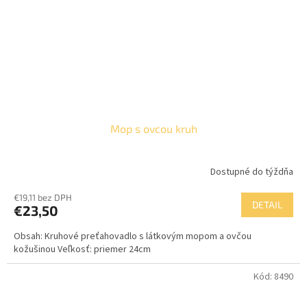
Mop s ovcou kruh
Dostupné do týždňa
€19,11 bez DPH
DETAIL
€23,50
Obsah: Kruhové preťahovadlo s látkovým mopom a ovčou
kožušinou Veľkosť: priemer 24cm
Kód:
8490