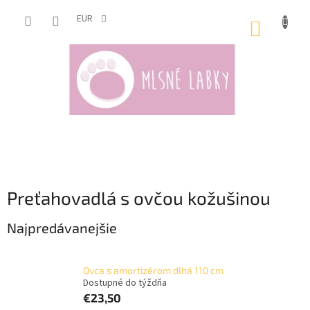
Prejsť
na
EUR
NÁKUP
obsah
KOŠÍK
Preťahovadlá s ovčou kožušinou
Najpredávanejšie
Ovca s amortizérom dlhá 110 cm
Dostupné do týždňa
€23,50