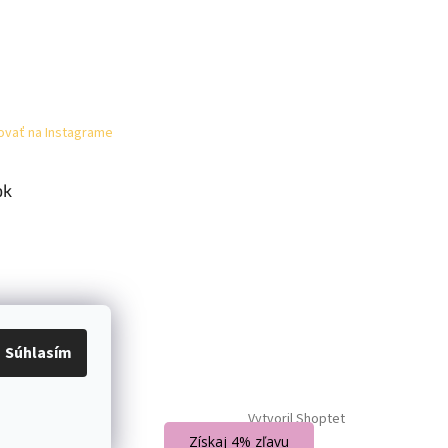
ovať na Instagrame
ok
Súhlasím
Vytvoril Shoptet
Získaj 4% zľavu