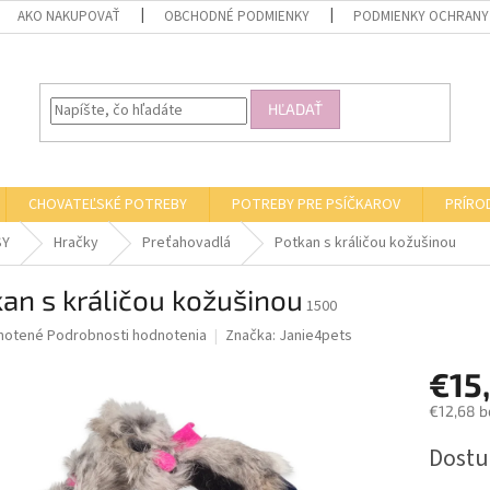
AKO NAKUPOVAŤ
OBCHODNÉ PODMIENKY
PODMIENKY OCHRANY
HĽADAŤ
CHOVATEĽSKÉ POTREBY
POTREBY PRE PSÍČKAROV
PRÍRO
SY
Hračky
Preťahovadlá
Potkan s králičou kožušinou
an s králičou kožušinou
1500
né
notené
Podrobnosti hodnotenia
Značka:
Janie4pets
nie
€15
u
€12,68 b
Jednotk
Dostu
cena:
iek.