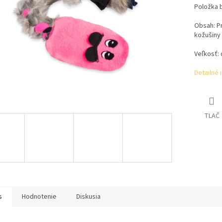
Položka 
Obsah: Pr
kožušiny
Veľkosť: 
Detailné 
TLAČ
s
Hodnotenie
Diskusia