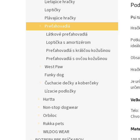
Lietajúce hračky
Pod
Loptičky
Psi 
Plávajúce hračky
Preťahovadlá
Hračk
Látkové preťahovadlá
Potka
Loptička s amortizérom
ideál
Preťahovadlá s králičou kožušinou
Obsah
Preťahovadlá s ovčou kožušinou
West Paw
Hračk
Funky dog
Je ur
Čuchacie dečky a koberčeky
určen
Lízacie podložky
Hurtta
Veľk
Non-stop dogwear
Telo:
Orbiloc
Chvos
Rukka pets
Mate
WILDOG WEAR
100 %