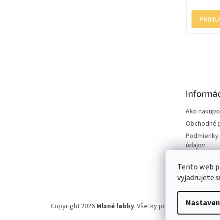
PRIHL
Informác
Ako nakupo
Obchodné 
Podmienky 
údajov
Otváracie 
Tento web p
predajne
vyjadrujete s
Nastaven
Copyright 2026
Mlsné labky
. Všetky práva vyhradené.
Up