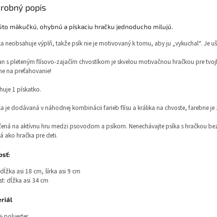
robný popis
túto mäkučkú, ohybnú a pískaciu hračku jednoducho milujú.
a neobsahuje výplň, takže psík nie je motivovaný k tomu, aby ju „vykuchal“. Je ušitá
n s pleteným flísovo-zajačím chvostíkom je skvelou motivačnou hračkou pre tvojho p
ne na preťahovanie!
uje 1 pískatko.
a je dodávaná v náhodnej kombinácii farieb flísu a králika na chvoste, farebne je 
čená na aktívnu hru medzi psovodom a psíkom. Nenechávajte psíka s hračkou bez 
á ako hračka pre deti.
osť:
 dĺžka asi 18 cm, šírka asi 9 cm
t: dĺžka asi 34 cm
riál
 polyester