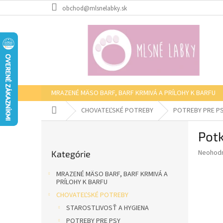
Prejsť
obchod@mlsnelabky.sk
na
obsah
MRAZENÉ MÄSO BARF, BARF KRMIVÁ A PRÍLOHY K BARFU
Domov
CHOVATEĽSKÉ POTREBY
POTREBY PRE P
B
Potk
o
Preskočiť
č
Priemer
Neohod
Kategórie
kategórie
n
hodnote
ý
produkt
MRAZENÉ MÄSO BARF, BARF KRMIVÁ A
p
je
PRÍLOHY K BARFU
0,0
a
CHOVATEĽSKÉ POTREBY
z
n
STAROSTLIVOSŤ A HYGIENA
5
e
hviezdič
POTREBY PRE PSY