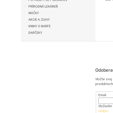
POTREBY PRE PSÍČKAROV
PRÍRODNÁ LEKÁREŇ
MAČKY
AKCIE A ZĽAVY
KNIHY O BARFE
DARČEKY
Z
á
p
ä
t
Odobera
i
e
Vložte svoj
produktoch
Email
Vložením 
údajov