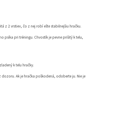
 z 2 vrstiev, čo z nej robí ešte stabilnejšiu hračku.
síka pri tréningu. Chvostík je pevne prišitý k telu,
zladený k telu hračky.
dozoru. Ak je hračka poškodená, odoberte ju. Nie je