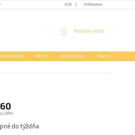
 OSOBNÝCH ÚDAJOV
OTVÁRACIE HODINY KAMENNEJ PREDAJNE
EUR
Prihlásenie
NÁKUPNÝ
Prázdny košík
KOŠÍK
DNÁ LEKÁREŇ
MAČKY
AKCIE A ZĽAVY
KNIHY O BARFE
,60
ez DPH
ová
pné do týždňa