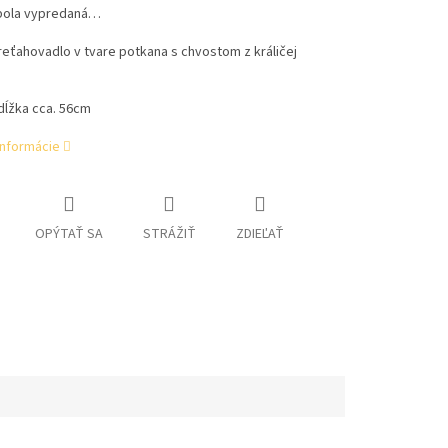
bola vypredaná…
eťahovadlo v tvare potkana s chvostom z králičej
dĺžka cca. 56cm
informácie
OPÝTAŤ SA
STRÁŽIŤ
ZDIEĽAŤ