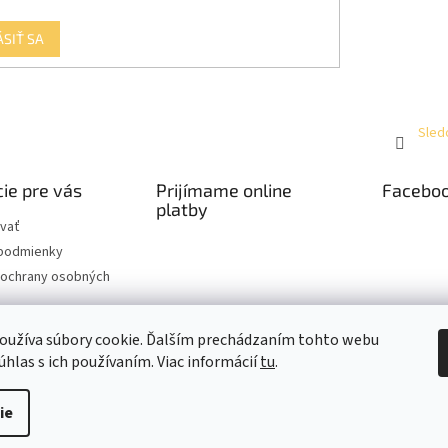
ÁSIŤ SA
Sled
ie pre vás
Prijímame online
Facebo
platby
vať
podmienky
ochrany osobných
hodiny kamennej
oužíva súbory cookie. Ďalším prechádzaním tohto webu
úhlas s ich používaním. Viac informácií
tu
.
ie
raviť nastavenie cookies