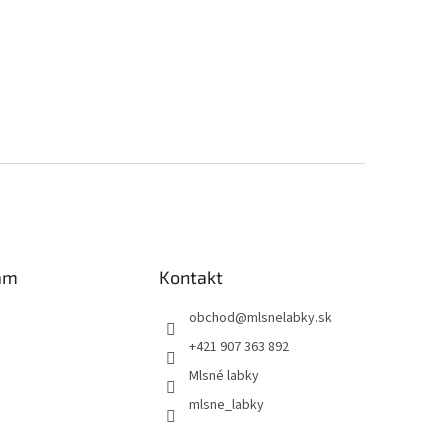
am
Kontakt
obchod
@
mlsnelabky.sk
+421 907 363 892
Mlsné labky
mlsne_labky