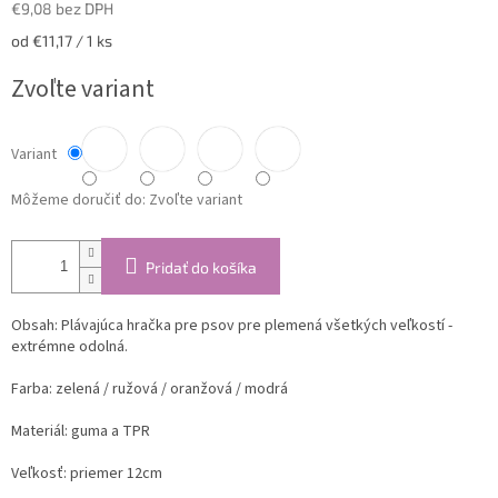
€9,08 bez DPH
Jednotková
od €11,17 / 1 ks
cena:
Zvoľte variant
Variant
Môžeme doručiť do:
Zvoľte variant
Pridať do košíka
Obsah: Plávajúca h
račka pre psov pre plemená všetkých veľkostí -
extrémne odolná.
Farba: zelená / ružová / oranžová / modrá
Materiál: guma a TPR
Veľkosť: priemer 12cm