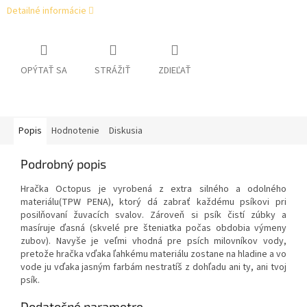
Detailné informácie
OPÝTAŤ SA
STRÁŽIŤ
ZDIEĽAŤ
Popis
Hodnotenie
Diskusia
Podrobný popis
Hračka Octopus je vyrobená z extra silného a odolného
materiálu(TPW PENA), ktorý dá zabrať každému psíkovi pri
posilňovaní žuvacích svalov. Zároveň si psík čistí zúbky a
masíruje ďasná (skvelé pre šteniatka počas obdobia výmeny
zubov). Navyše je veľmi vhodná pre psích milovníkov vody,
pretože hračka vďaka ľahkému materiálu zostane na hladine a vo
vode ju vďaka jasným farbám nestratíš z dohľadu ani ty, ani tvoj
psík.
Dodatočné parametre