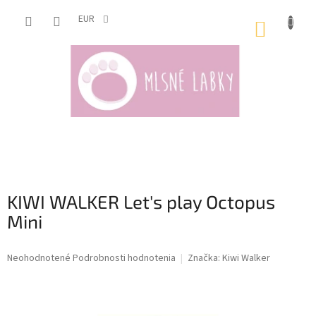
Prejsť
na
EUR
NÁKUP
obsah
KOŠÍK
KIWI WALKER Let's play Octopus
Mini
Priemerné
Neohodnotené
Podrobnosti hodnotenia
Značka:
Kiwi Walker
hodnotenie
produktu
je
0,0