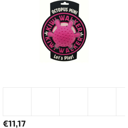
z
5
hviezdičiek.
€11,17