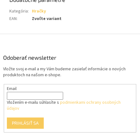
Kategória
:
Hračky
EAN
:
Zvoľte variant
Z
á
p
ä
Odoberať newsletter
t
Vložte svoj e-mail a my Vám budeme zasielať informácie o nových
i
produktoch na našom e-shope.
e
Email
Vložením e-mailu súhlasíte s
podmienkami ochrany osobných
údajov
PRIHLÁSIŤ SA