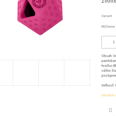
Zvoľte
Variant
Môžeme d
Obsah:
V
pamlskami
hračka dl
vášho štv
postupne
Veľkosť:
Detailné 