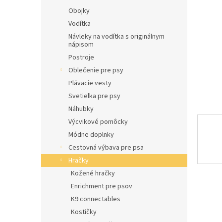
l
Obojky
Vodítka
Návleky na vodítka s originálnym
nápisom
Postroje
Oblečenie pre psy
Plávacie vesty
Svetielka pre psy
Náhubky
Výcvikové pomôcky
Módne doplnky
Cestovná výbava pre psa
Hračky
Kožené hračky
Enrichment pre psov
K9 connectables
Kostičky