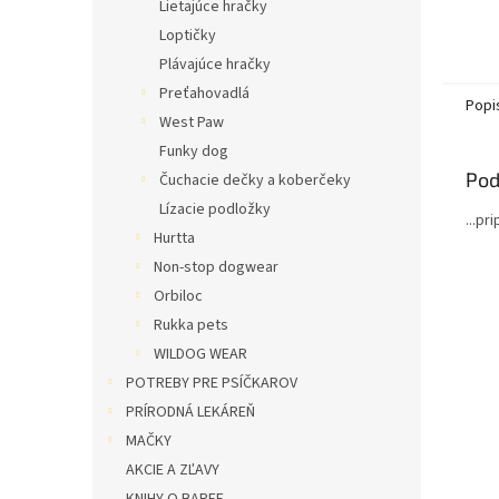
Lietajúce hračky
Loptičky
Plávajúce hračky
Preťahovadlá
Popi
West Paw
Funky dog
Pod
Čuchacie dečky a koberčeky
Lízacie podložky
...pr
Hurtta
Non-stop dogwear
Orbiloc
Rukka pets
WILDOG WEAR
POTREBY PRE PSÍČKAROV
PRÍRODNÁ LEKÁREŇ
MAČKY
AKCIE A ZĽAVY