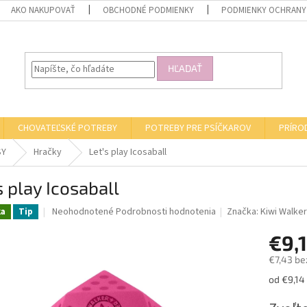
AKO NAKUPOVAŤ
OBCHODNÉ PODMIENKY
PODMIENKY OCHRANY
HĽADAŤ
CHOVATEĽSKÉ POTREBY
POTREBY PRE PSÍČKAROV
PRÍRO
SY
Hračky
Let's play Icosaball
s play Icosaball
Priemerné
Neohodnotené
Podrobnosti hodnotenia
Značka:
Kiwi Walke
ka
Tip
hodnotenie
produktu
€9,
je
€7,43 be
0,0
z
Jednotk
od €9,14 
5
cena:
hviezdičiek.