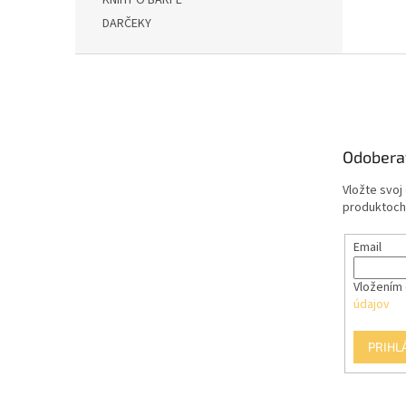
KNIHY O BARFE
DARČEKY
Z
á
p
ä
t
Odobera
i
e
Vložte svoj
produktoch
Email
Vložením 
údajov
PRIHL