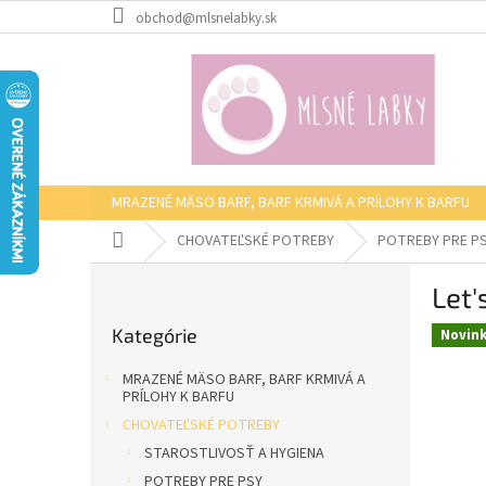
Prejsť
obchod@mlsnelabky.sk
na
obsah
MRAZENÉ MÄSO BARF, BARF KRMIVÁ A PRÍLOHY K BARFU
Domov
CHOVATEĽSKÉ POTREBY
POTREBY PRE P
B
Let'
o
Preskočiť
č
Kategórie
kategórie
Novin
n
ý
MRAZENÉ MÄSO BARF, BARF KRMIVÁ A
p
PRÍLOHY K BARFU
a
CHOVATEĽSKÉ POTREBY
n
STAROSTLIVOSŤ A HYGIENA
e
POTREBY PRE PSY