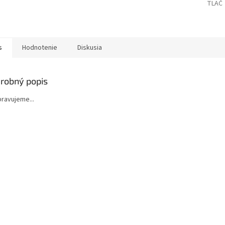
TLAČ
s
Hodnotenie
Diskusia
robný popis
ipravujeme...