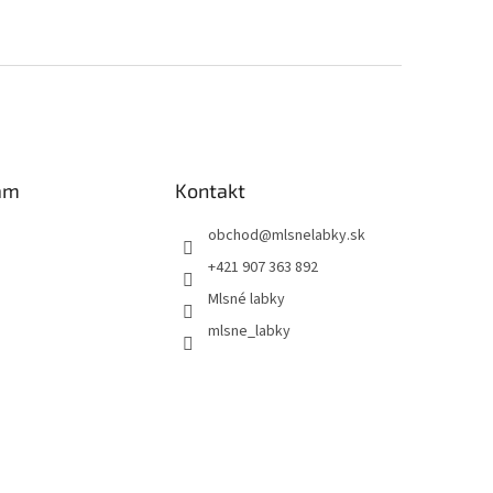
am
Kontakt
obchod
@
mlsnelabky.sk
+421 907 363 892
Mlsné labky
mlsne_labky