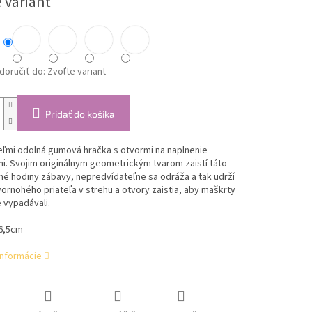
 variant
oručiť do:
Zvoľte variant
Pridať do košíka
eľmi odolná gumová hračka s otvormi na naplnenie
. Svojim originálnym geometrickým tvarom zaistí táto
hé hodiny zábavy, nepredvídateľne sa odráža a tak udrží
ornohého priateľa v strehu a otvory zaistia, aby maškrty
 vypadávali.
 6,5cm
informácie