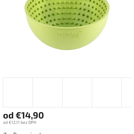
hviezdičiek.
od
€14,90
od
€12,11
bez DPH
Jednotková