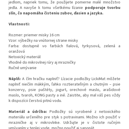
jedlom, napriek tomu, že použijete pomerne malé množstvo
jedla. A navyše k tomu všetkému lízanie
podporuje tvorbu
slín, čo napomáha čisteniu zubov, ďasien a jazyka.
Vlastnosti:
Rozmer: priemer misky 16 cm
Vzor: výbežky na vnútornej strane misky
Farba: dostupné vo farbách fialová, tyrkysová, zelená a
oranžová
Netoxický materiál
Vhodné do mikrovlnej rúry aj mrazničky
Ručné umývanie
Náplň:
A čím hračku naplniť? Lízacie podložky LickiMat môžete
naplniť niečím mäkkým, ľahko roztierateľným a chutným – psie
konzervy, psie paštéty, jogurt, orechové maslo, arašidové
maslo, tvaroh, KONG pasty a iné. Zaistite, aby mal váš pes vždy
k dispozícii čerstvú pitnú vodu.
Materiál a údržba:
Podložky sú vyrobené z netoxického
materiálu určeného pre styk s potravinami. Možno ich použiť v
mrazničke aj v mikrovlnke. Udržujte je v čistote ručným
umývaním v teplej vode, možno použiť aj saponát.