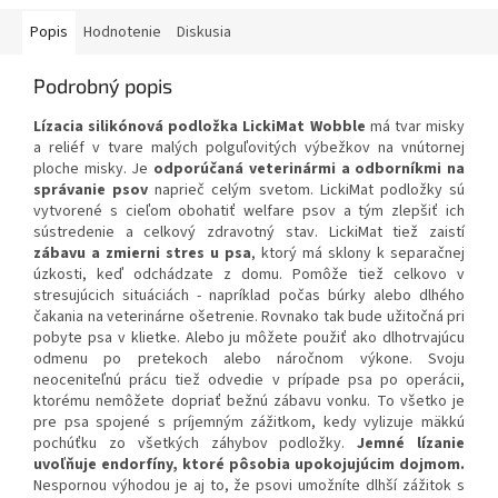
Popis
Hodnotenie
Diskusia
Podrobný popis
Lízacia silikónová podložka LickiMat Wobble
má tvar misky
a reliéf v tvare malých polguľovitých výbežkov na vnútornej
ploche misky. Je
odporúčaná veterinármi a odborníkmi na
správanie psov
naprieč celým svetom. LickiMat podložky sú
vytvorené s cieľom obohatiť welfare psov a tým zlepšiť ich
sústredenie a celkový zdravotný stav. LickiMat tiež zaistí
zábavu a zmierni stres u psa
, ktorý má sklony k separačnej
úzkosti, keď odchádzate z domu. Pomôže tiež celkovo v
stresujúcich situáciách - napríklad počas búrky alebo dlhého
čakania na veterinárne ošetrenie. Rovnako tak bude užitočná pri
pobyte psa v klietke. Alebo ju môžete použiť ako dlhotrvajúcu
odmenu po pretekoch alebo náročnom výkone. Svoju
neoceniteľnú prácu tiež odvedie v prípade psa po operácii,
ktorému nemôžete dopriať bežnú zábavu vonku. To všetko je
pre psa spojené s príjemným zážitkom, kedy vylizuje mäkkú
pochúťku zo všetkých záhybov podložky.
Jemné lízanie
uvoľňuje endorfíny, ktoré pôsobia upokojujúcim dojmom.
Nespornou výhodou je aj to, že psovi umožníte dlhší zážitok s