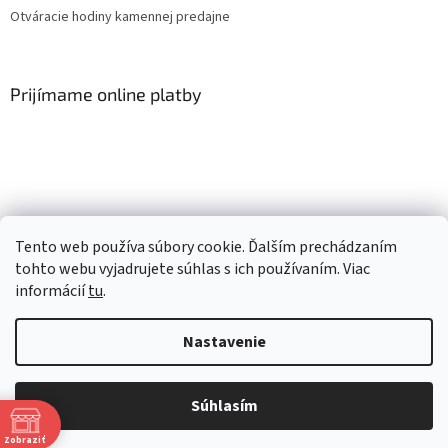
Otváracie hodiny kamennej predajne
Prijímame online platby
Facebook
Tento web používa súbory cookie. Ďalším prechádzaním
tohto webu vyjadrujete súhlas s ich používaním. Viac
informácií
tu
.
Vytvoril Shoptet
Nastavenie
Copyright 2026
Mlsné labky
. Všetky práva vyhradené.
Upraviť
Súhlasím
nastavenie cookies
Získaj 4% zľavu
Zobraziť