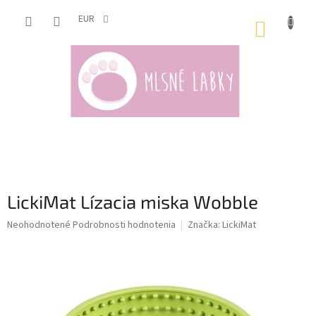
Prejsť
na
EUR
NÁKUP
obsah
KOŠÍK
LickiMat Lízacia miska Wobble
Priemerné
Neohodnotené
Podrobnosti hodnotenia
Značka:
LickiMat
hodnotenie
produktu
je
0,0
z
5