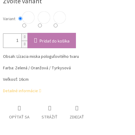
Zvoľte variant
cena:
Variant
Pridať do košíka
Obsah: Lízacia miska pologuľovitého tvaru
Farba: Zelená / Oranžová / Tyrkysová
Veľkosť: 16cm
Detailné informácie
OPÝTAŤ SA
STRÁŽIŤ
ZDIEĽAŤ