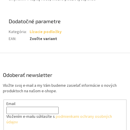
Dodatočné parametre
Kategória
:
Lízacie podložky
EAN
:
Zvoľte variant
Z
á
p
ä
Odoberať newsletter
t
Vložte svoj e-mail a my Vám budeme zasielať informácie o nových
i
produktoch na našom e-shope.
e
Email
Vložením e-mailu súhlasíte s
podmienkami ochrany osobných
údajov