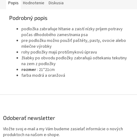
Popis
Hodnotenie
Diskusia
Podrobný popis
podložka zabraňuje hltanie a zaistí nízky príjem potravy
počas dlhodobého zamestnania psa
pre podložku možno použiť paštéty, pasty, ovocie alebo
mliečne výrobky
rohy podložky majú protišmykovú úpravu
žliabky po obvodu podložky zabraňujú odtekaniu tekutiny
na zem z podložky
rozmer
: 21*21cm
farba modrá a oranžová
Z
á
p
ä
Odoberať newsletter
t
Vložte svoj e-mail a my Vám budeme zasielať informácie o nových
i
produktoch na našom e-shope.