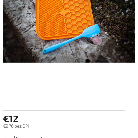
hviezdičiek.
€12
€9,76 bez DPH
Jednotková