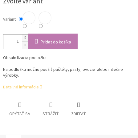
Zvoľte variant
cena:
Variant
Pridať do košíka
Obsah: lízacia podložka
Na podložku možno použiť paštéty, pasty, ovocie alebo mliečne
výrobky.
Detailné informácie
OPÝTAŤ SA
STRÁŽIŤ
ZDIEĽAŤ