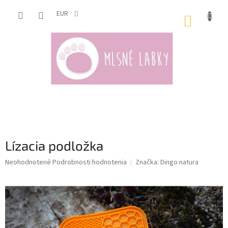
Prejsť
na
EUR
NÁKUP
obsah
KOŠÍK
Lízacia podložka
Priemerné
Neohodnotené
Podrobnosti hodnotenia
Značka:
Dingo natura
hodnotenie
produktu
je
0,0
z
5