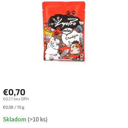
z
5
hviezdičiek.
€0,70
€0,57 bez DPH
Jednotková
€0,08 / 10 g
cena:
Skladom
(>10 ks)