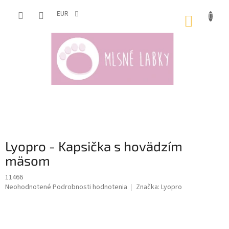
Prejsť
na
EUR
NÁKUP
obsah
KOŠÍK
Lyopro - Kapsička s hovädzím
mäsom
11466
Priemerné
Neohodnotené
Podrobnosti hodnotenia
Značka:
Lyopro
hodnotenie
produktu
je
0,0