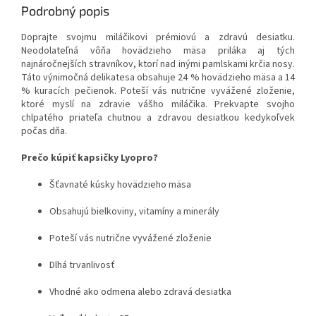
Podrobný popis
Doprajte svojmu miláčikovi prémiovú a zdravú desiatku.
Neodolateľná vôňa hovädzieho mäsa priláka aj tých
najnáročnejších stravníkov, ktorí nad inými pamlskami krčia nosy.
Táto výnimočná delikatesa obsahuje 24 % hovädzieho mäsa a 14
% kuracích pečienok. Poteší vás nutrične vyvážené zloženie,
ktoré myslí na zdravie vášho miláčika. Prekvapte svojho
chlpatého priateľa chutnou a zdravou desiatkou kedykoľvek
počas dňa.
Prečo kúpiť kapsičky Lyopro?
Šťavnaté kúsky hovädzieho mäsa
Obsahujú bielkoviny, vitamíny a minerály
Poteší vás nutrične vyvážené zloženie
Dlhá trvanlivosť
Vhodné ako odmena alebo zdravá desiatka