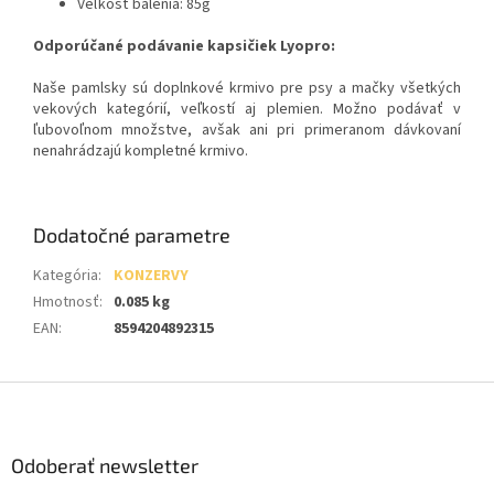
Veľkosť balenia: 85g
Odporúčané podávanie kapsičiek Lyopro:
Naše pamlsky sú doplnkové krmivo pre psy a mačky všetkých
vekových kategórií, veľkostí aj plemien. Možno podávať v
ľubovoľnom množstve, avšak ani pri primeranom dávkovaní
nenahrádzajú kompletné krmivo.
Dodatočné parametre
Kategória
:
KONZERVY
Hmotnosť
:
0.085 kg
EAN
:
8594204892315
Z
á
p
ä
Odoberať newsletter
t