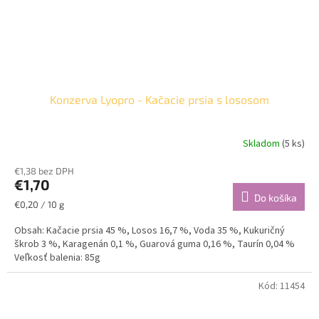
Konzerva Lyopro - Kačacie prsia s lososom
Skladom
(5 ks)
€1,38 bez DPH
€1,70
Do košíka
Jednotková
€0,20 / 10 g
cena:
Obsah: Kačacie prsia 45 %, Losos 16,7 %, Voda 35 %, Kukuričný
škrob 3 %, Karagenán 0,1 %, Guarová guma 0,16 %, Taurín 0,04 %
Veľkosť balenia: 85g
Kód:
11454