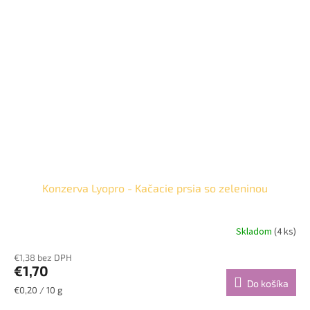
Konzerva Lyopro - Kačacie prsia so zeleninou
Skladom
(4 ks)
€1,38 bez DPH
€1,70
Do košíka
Jednotková
€0,20 / 10 g
cena: