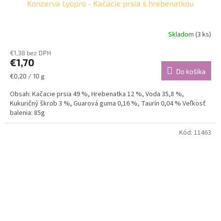
Konzerva Lyopro - Kačacie prsia s hrebenatkou
Skladom
(3 ks)
€1,38 bez DPH
€1,70
Do košíka
Jednotková
€0,20 / 10 g
cena:
Obsah: Kačacie prsia 49 %, Hrebenatka 12 %, Voda 35,8 %,
Kukuričný škrob 3 %, Guarová guma 0,16 %, Taurín 0,04 % Veľkosť
balenia: 85g
Kód:
11463