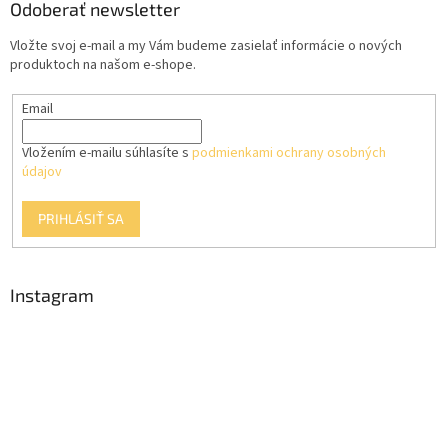
e
ä
Odoberať newsletter
e
p
t
r
Vložte svoj e-mail a my Vám budeme zasielať informácie o nových
i
v
produktoch na našom e-shope.
e
k
y
Email
v
ý
p
Vložením e-mailu súhlasíte s
podmienkami ochrany osobných
i
údajov
s
u
PRIHLÁSIŤ SA
Instagram