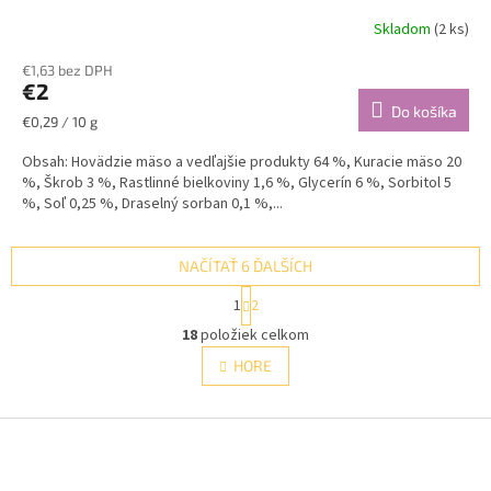
Skladom
(2 ks)
€1,63 bez DPH
€2
Do košíka
Jednotková
€0,29 / 10 g
cena:
Obsah: Hovädzie mäso a vedľajšie produkty 64 %, Kuracie mäso 20
%, Škrob 3 %, Rastlinné bielkoviny 1,6 %, Glycerín 6 %, Sorbitol 5
%, Soľ 0,25 %, Draselný sorban 0,1 %,...
NAČÍTAŤ 6 ĎALŠÍCH
S
1
2
t
O
r
18
položiek celkom
v
á
l
HORE
n
á
k
d
o
v
Z
a
a
c
á
n
i
p
i