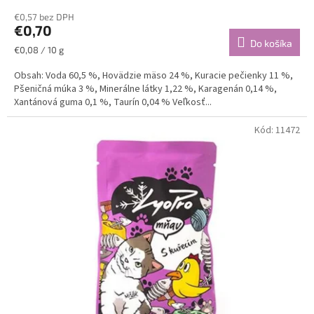
€0,57 bez DPH
€0,70
Do košíka
Jednotková
€0,08 / 10 g
cena:
Obsah: Voda 60,5 %, Hovädzie mäso 24 %, Kuracie pečienky 11 %,
Pšeničná múka 3 %, Minerálne látky 1,22 %, Karagenán 0,14 %,
Xantánová guma 0,1 %, Taurín 0,04 % Veľkosť...
Kód:
11472