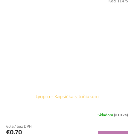
Kód:
11475
Lyopro - Kapsička s tuňiakom
Skladom
(>10 ks)
€0,57 bez DPH
€0,70