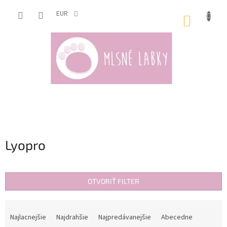
Prejsť
na
EUR
NÁKUP
obsah
KOŠÍK
Lyopro
OTVORIŤ FILTER
R
a
Najlacnejšie
Najdrahšie
Najpredávanejšie
Abecedne