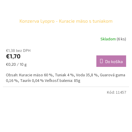
Konzerva Lyopro - Kuracie mäso s tuniakom
Skladom
(6 ks)
€1,38 bez DPH
€1,70
Do košíka
Jednotková
€0,20 / 10 g
cena:
Obsah: Kuracie mäso 60 %, Tuniak 4 %, Voda 35,8 %, Guarová guma
0,16 %, Taurín 0,04 % Veľkosť balenia: 85g
Kód:
11457