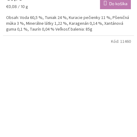
Do košíka
Jednotková
€0,08 / 10 g
cena:
Obsah: Voda 60,5 %, Tuniak 24 %, Kuracie pečienky 11 %, Pšeničná
múka 3 %, Minerálne látky 1,22 %, Karagenán 0,14 %, Xantánová
guma 0,1 %, Taurín 0,04 % Veľkosť balenia: 85g
Kód:
11460