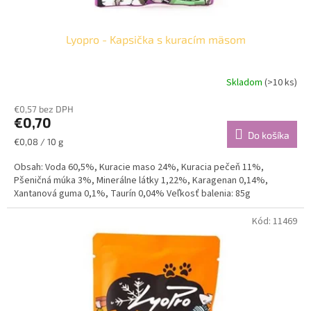
Lyopro - Kapsička s kuracím mäsom
Skladom
(>10 ks)
€0,57 bez DPH
€0,70
Do košíka
Jednotková
€0,08 / 10 g
cena:
Obsah: Voda 60,5%, Kuracie maso 24%, Kuracia pečeň 11%,
Pšeničná múka 3%, Minerálne látky 1,22%, Karagenan 0,14%,
Xantanová guma 0,1%, Taurín 0,04% Veľkosť balenia: 85g
Kód:
11469