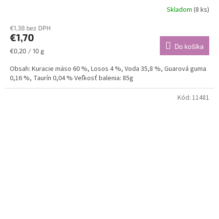
Skladom
(8 ks)
€1,38 bez DPH
€1,70
Do košíka
Jednotková
€0,20 / 10 g
cena:
Obsah: Kuracie mäso 60 %, Losos 4 %, Voda 35,8 %, Guarová guma
0,16 %, Taurín 0,04 % Veľkosť balenia: 85g
Kód:
11481