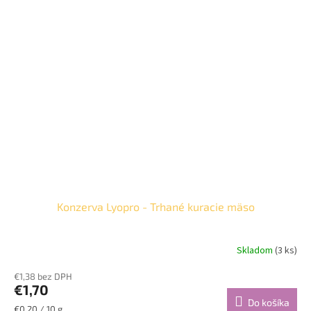
Konzerva Lyopro - Trhané kuracie mäso
Skladom
(3 ks)
€1,38 bez DPH
€1,70
Do košíka
Jednotková
€0,20 / 10 g