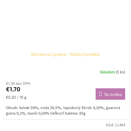
Konzerva Lyopro - Kúsky tuniaka
Skladom
(5 ks)
€1,38 bez DPH
€1,70
Do košíka
Jednotková
€0,20 / 10 g
cena:
Obsah: tuniak 56%, voda 38,5%, tapiokový škrob 4,26%, guarová
guma 0,2%, taurín 0,04% Veľkosť balenia: 85g
Kód:
11484