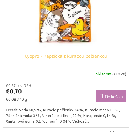
Lyopro - Kapsička s kuracou pečienkou
Skladom
(>10 ks)
€0,57 bez DPH
€0,70
Do košíka
Jednotková
€0,08 / 10 g
cena:
Obsah: Voda 60,5 %, Kuracie pečienky 24 %, Kuracie mäso 11 %,
Pšeničná múka 3 %, Minerálne látky 1,22 %, Karagenán 0,14 %,
Xantánová guma 0,1 %, Taurín 0,04 % Veľkosť...