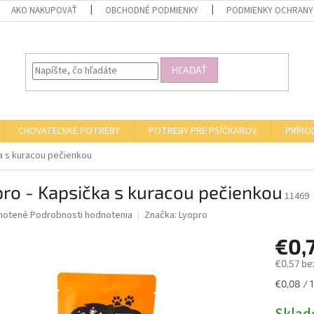
AKO NAKUPOVAŤ
OBCHODNÉ PODMIENKY
PODMIENKY OCHRANY
HĽADAŤ
CHOVATEĽSKÉ POTREBY
POTREBY PRE PSÍČKAROV
PRÍRO
a s kuracou pečienkou
ro - Kapsička s kuracou pečienkou
11469
né
notené
Podrobnosti hodnotenia
Značka:
Lyopro
nie
€0,
u
€0,57 be
Jednotk
€0,08 / 1
cena:
iek.