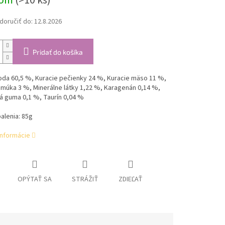
dom
(>10 ks)
oručiť do:
12.8.2026
Pridať do košíka
oda 60,5 %, Kuracie pečienky 24 %, Kuracie mäso 11 %,
múka 3 %, Minerálne látky 1,22 %, Karagenán 0,14 %,
á guma 0,1 %, Taurín 0,04 %
alenia: 85g
informácie
OPÝTAŤ SA
STRÁŽIŤ
ZDIEĽAŤ