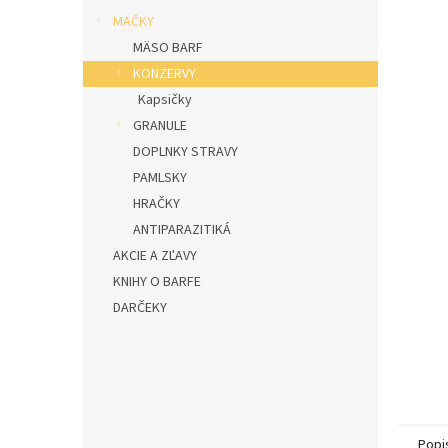
l
MAČKY
MÄSO BARF
KONZERVY
Kapsičky
GRANULE
DOPLNKY STRAVY
PAMLSKY
HRAČKY
ANTIPARAZITIKÁ
AKCIE A ZĽAVY
KNIHY O BARFE
DARČEKY
Popi