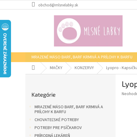
Prejsť
obchod@mlsnelabky.sk
na
obsah
MRAZENÉ MÄSO BARF, BARF KRMIVÁ A PRÍLOHY K BARFU
Domov
MAČKY
KONZERVY
Lyopro - Kapsičk
B
Lyop
o
Preskočiť
č
Priemer
Neohod
Kategórie
kategórie
n
hodnote
ý
produkt
MRAZENÉ MÄSO BARF, BARF KRMIVÁ A
p
je
PRÍLOHY K BARFU
0,0
a
CHOVATEĽSKÉ POTREBY
z
n
POTREBY PRE PSÍČKAROV
5
e
hviezdič
PRÍRODNÁ LEKÁREŇ