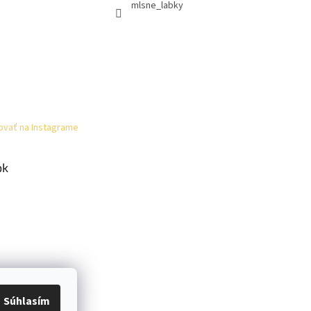
mlsne_labky
ovať na Instagrame
ok
Súhlasím