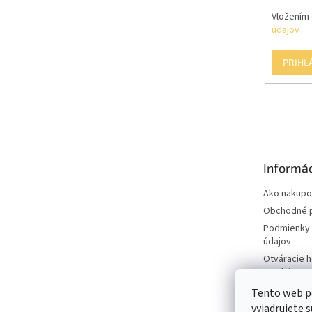
Vložením 
údajov
PRIHL
Informác
Ako nakupo
Obchodné 
Podmienky 
údajov
Otváracie 
predajne
Tento web p
vyjadrujete s