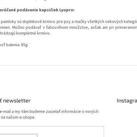
rúčané podávanie kapsičiek Lyopro:
 pamlsky sú doplnkové krmivo pre psy a mačky všetkých vekových kategóri
lemien. Možno podávať v ľubovoľnom množstve, avšak ani pri primerano
hrádzajú kompletné krmivo.
osť balenia: 85g
ť newsletter
Instagr
 e-mail a my Vám budeme zasielať informácie o nových
 na našom e-shope.