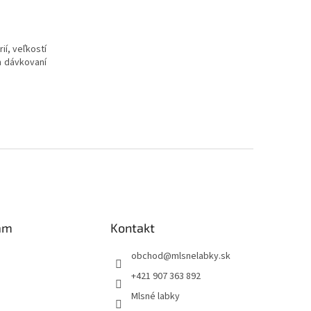
í, veľkostí
m dávkovaní
am
Kontakt
obchod
@
mlsnelabky.sk
+421 907 363 892
Mlsné labky