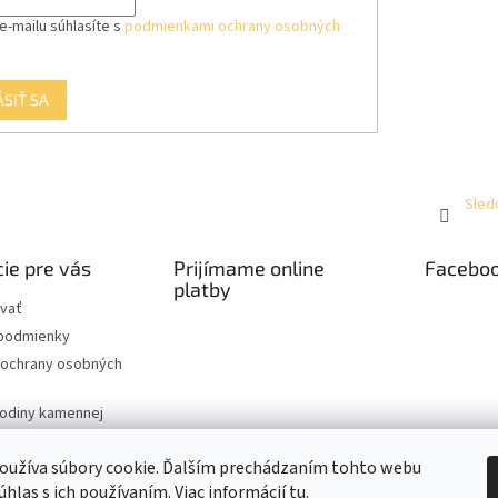
e-mailu súhlasíte s
podmienkami ochrany osobných
ÁSIŤ SA
Sled
ie pre vás
Prijímame online
Facebo
platby
vať
podmienky
ochrany osobných
hodiny kamennej
oužíva súbory cookie. Ďalším prechádzaním tohto webu
úhlas s ich používaním. Viac informácií
tu
.