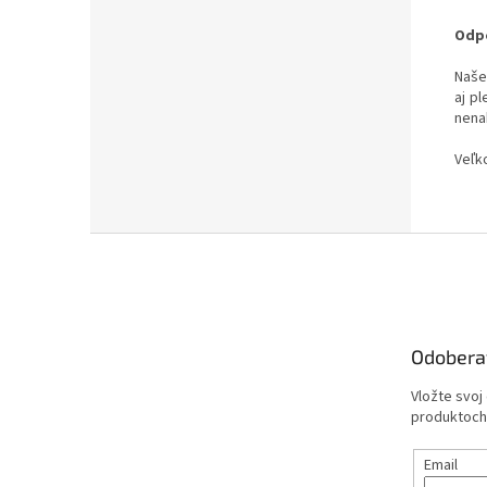
Odpo
Naše
aj p
nena
Veľk
Z
á
p
ä
t
Odobera
i
e
Vložte svoj
produktoch
Email