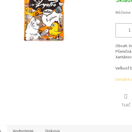
Skla
Môžeme d
Obsah:
V
Pšeničná 
Xantánov
Veľkosť b
Detailné 
TLAČ
s
Hodnotenie
Diskusia