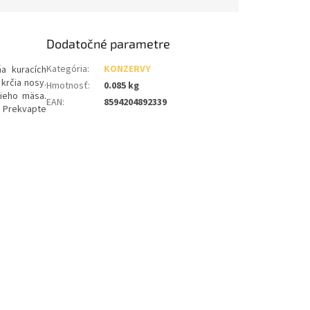
Dodatočné parametre
Kategória
:
KONZERVY
ňa kuracích
 krčia nosy.
Hmotnosť
:
0.085 kg
ieho mäsa.
EAN
:
8594204892339
. Prekvapte