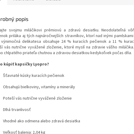
robný popis
ajte svojmu miláčikovi prémiovú a zdravú desiatku. Neodolateľná vô
enok priláka aj tých najnáročnejších stravníkov, ktorí nad inými pamlskami
 výnimočná delikatesa obsahuje 24 % kuracích pečienok a 11 % kurac
ší vás nutrične vyvážené zloženie, ktoré myslí na zdravie vášho miláčika
ho chlpatého priateľa chutnou a zdravou desiatkou kedykoľvek počas dňa.
o kúpiť kapsičky Lyopro?
Šťavnaté kúsky kuracích pečienok
Obsahujú bielkoviny, vitamíny a minerály
Poteší vás nutrične vyvážené zloženie
Dlhá trvanlivosť
Vhodné ako odmena alebo zdravá desiatka
Veľkosť balenia: 2,04 kg