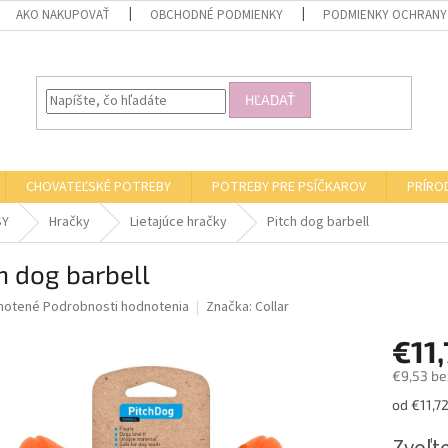
AKO NAKUPOVAŤ
OBCHODNÉ PODMIENKY
PODMIENKY OCHRANY
HĽADAŤ
CHOVATEĽSKÉ POTREBY
POTREBY PRE PSÍČKAROV
PRÍRO
SY
Hračky
Lietajúce hračky
Pitch dog barbell
h dog barbell
né
notené
Podrobnosti hodnotenia
Značka:
Collar
nie
€11,
u
€9,53 be
Jednotk
od €11,72
cena:
iek.