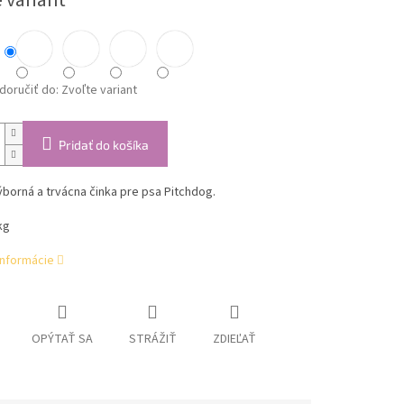
 variant
oručiť do:
Zvoľte variant
Pridať do košíka
ýborná a trvácna činka pre psa Pitchdog.
kg
informácie
OPÝTAŤ SA
STRÁŽIŤ
ZDIEĽAŤ