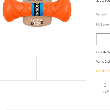
Zvoľte
Variant
Môžeme d
Obsah:
V
Váha: 0,1
Detailné 
TLAČ