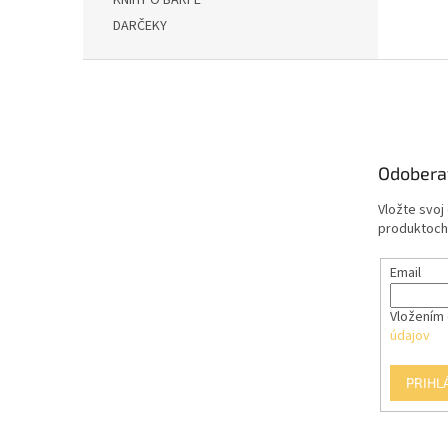
KNIHY O BARFE
DARČEKY
Z
á
p
ä
t
Odobera
i
e
Vložte svoj
produktoch
Email
Vložením 
údajov
PRIHL