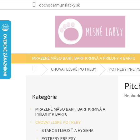
Prejsť
obchod@mlsnelabky.sk
na
obsah
MRAZENÉ MÄSO BARF, BARF KRMIVÁ A PRÍLOHY K BARFU
Domov
CHOVATEĽSKÉ POTREBY
POTREBY PRE P
B
Pitc
o
Preskočiť
č
Priemer
Neohod
Kategórie
kategórie
n
hodnote
ý
produkt
MRAZENÉ MÄSO BARF, BARF KRMIVÁ A
p
je
PRÍLOHY K BARFU
0,0
a
CHOVATEĽSKÉ POTREBY
z
n
STAROSTLIVOSŤ A HYGIENA
5
e
hviezdič
POTREBY PRE PSY