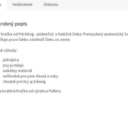
s
Hodnotenie
Diskusia
robný popis
 hračka od PitchDog - jedinečná a funkčná činka. Premyslený anatomický tv
ňuje psovi ľahko zdvihnúť činku zo zeme.
né výhody:
plávajúca
psy ju milujú
unikátny materiál
neškodná pre psie ďasná a zuby
vhodné pre hry aj tréning
a kvalitná hračka od výrobcu Pulleru.