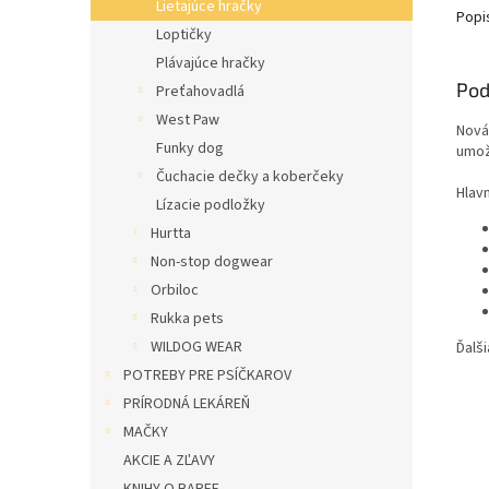
Lietajúce hračky
Popi
Loptičky
Plávajúce hračky
Pod
Preťahovadlá
West Paw
Nová
Funky dog
umož
Čuchacie dečky a koberčeky
Hlav
Lízacie podložky
Hurtta
Non-stop dogwear
Orbiloc
Rukka pets
WILDOG WEAR
Ďalši
POTREBY PRE PSÍČKAROV
PRÍRODNÁ LEKÁREŇ
MAČKY
AKCIE A ZĽAVY