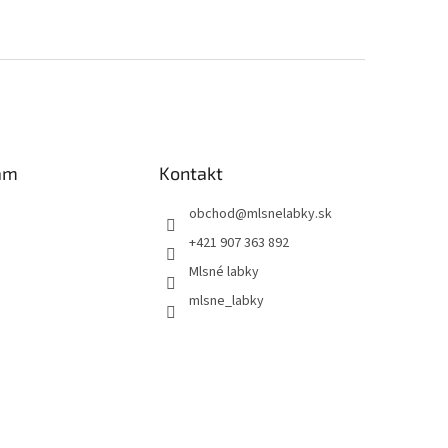
am
Kontakt
obchod
@
mlsnelabky.sk
+421 907 363 892
Mlsné labky
mlsne_labky