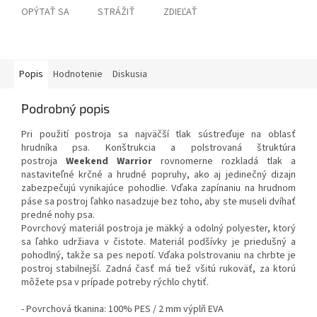
OPÝTAŤ SA
STRÁŽIŤ
ZDIEĽAŤ
Popis
Hodnotenie
Diskusia
Podrobný popis
Pri použití postroja sa najväčší tlak sústreďuje na oblasť
hrudníka psa. Konštrukcia a polstrovaná štruktúra
postroja
Weekend Warrior
rovnomerne rozkladá tlak a
nastaviteľné krčné a hrudné popruhy, ako aj jedinečný dizajn
zabezpečujú vynikajúce pohodlie. Vďaka zapínaniu na hrudnom
páse sa postroj ľahko nasadzuje bez toho, aby ste museli dvíhať
predné nohy psa.
Povrchový materiál postroja je mäkký a odolný polyester, ktorý
sa ľahko udržiava v čistote. Materiál podšívky je priedušný a
pohodlný, takže sa pes nepotí. Vďaka polstrovaniu na chrbte je
postroj stabilnejší. Zadná časť má tiež všitú rukoväť, za ktorú
môžete psa v prípade potreby rýchlo chytiť.
- Povrchová tkanina: 100% PES / 2 mm výplň EVA