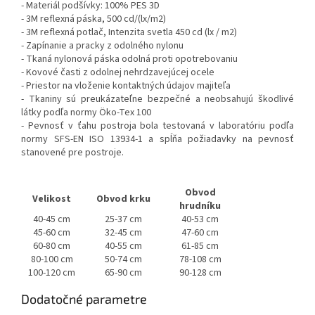
- Materiál podšívky: 100% PES 3D
- 3M reflexná páska, 500 cd/(lx/m2)
- 3M reflexná potlač, Intenzita svetla 450 cd (lx / m2)
- Zapínanie a pracky z odolného nylonu
- Tkaná nylonová páska odolná proti opotrebovaniu
- Kovové časti z odolnej nehrdzavejúcej ocele
- Priestor na vloženie kontaktných údajov majiteľa
- Tkaniny sú preukázateľne bezpečné a neobsahujú škodlivé
látky podľa normy Öko-Tex 100
- Pevnosť v ťahu postroja bola testovaná v laboratóriu podľa
normy SFS-EN ISO 13934-1 a spĺňa požiadavky na pevnosť
stanovené pre postroje.
Obvod
Velikost
Obvod krku
hrudníku
40-45 cm
25-37 cm
40-53 cm
45-60 cm
32-45 cm
47-60 cm
60-80 cm
40-55 cm
61-85 cm
80-100 cm
50-74 cm
78-108 cm
100-120 cm
65-90 cm
90-128 cm
Dodatočné parametre