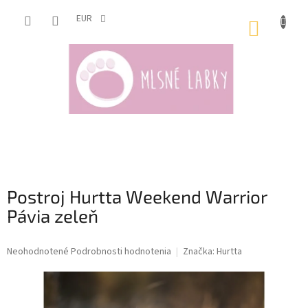
Prejsť
na
EUR
NÁKUP
obsah
KOŠÍK
Postroj Hurtta Weekend Warrior
Pávia zeleň
Priemerné
Neohodnotené
Podrobnosti hodnotenia
Značka:
Hurtta
hodnotenie
produktu
je
0,0