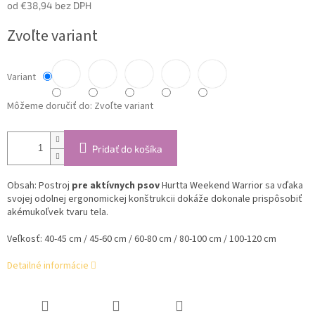
od
€38,94
bez DPH
Jednotková
Zvoľte variant
cena:
Variant
Môžeme doručiť do:
Zvoľte variant
Pridať do košíka
Obsah: Postroj
pre aktívnych psov
Hurtta Weekend Warrior sa vďaka
svojej odolnej ergonomickej konštrukcii dokáže dokonale prispôsobiť
akémukoľvek tvaru tela.
Veľkosť: 40-45 cm / 45-60 cm / 60-80 cm / 80-100 cm / 100-120 cm
Detailné informácie