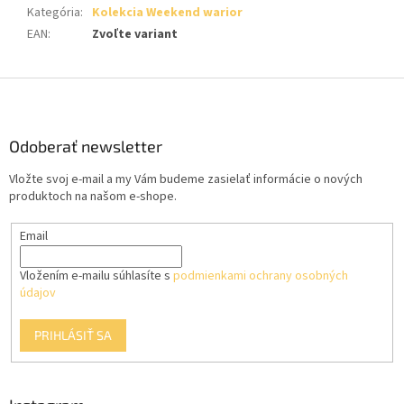
Kategória
:
Kolekcia Weekend warior
EAN
:
Zvoľte variant
Z
á
p
ä
Odoberať newsletter
t
Vložte svoj e-mail a my Vám budeme zasielať informácie o nových
i
produktoch na našom e-shope.
e
Email
Vložením e-mailu súhlasíte s
podmienkami ochrany osobných
údajov
PRIHLÁSIŤ SA