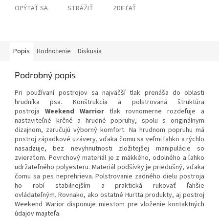
OPÝTAŤ SA
STRÁŽIŤ
ZDIEĽAŤ
Popis
Hodnotenie
Diskusia
Podrobný popis
Pri používaní postrojov sa najväčší tlak prenáša do oblasti
hrudníka psa. Konštrukcia a polstrovaná štruktúra
postroja
Weekend Warrior
tlak rovnomerne rozdeľuje a
nastaviteľné krčné a hrudné popruhy, spolu s originálnym
dizajnom, zaručujú výborný komfort. Na hrudnom popruhu má
postroj západkové uzávery, vďaka čomu sa veľmi ľahko a rýchlo
nasadzuje, bez nevyhnutnosti zložitejšej manipulácie so
zvieraťom.
Povrchový materiál je z mäkkého, odolného a ľahko
udržateľného polyesteru. Materiál podšívky je priedušný, vďaka
čomu sa pes neprehrieva. Polstrovanie zadného dielu postroja
ho robí stabilnejším a praktická rukoväť ľahšie
ovládateľným.
Rovnako, ako ostatné Hurtta produkty, aj postroj
Weekend Warior disponuje miestom pre vloženie kontaktných
údajov majiteľa.