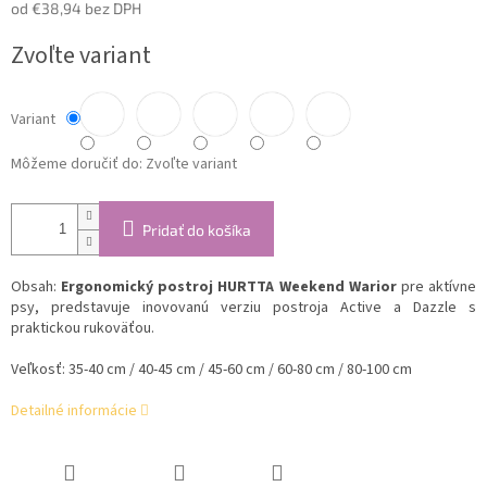
od
€38,94
bez DPH
Jednotková
Zvoľte variant
cena:
Variant
Môžeme doručiť do:
Zvoľte variant
Pridať do košíka
Obsah:
Ergonomický postroj HURTTA Weekend Warior
pre aktívne
psy, predstavuje inovovanú verziu postroja Active a Dazzle s
praktickou rukoväťou.
Veľkosť: 35-40 cm / 40-45 cm / 45-60 cm / 60-80 cm / 80-100 cm
Detailné informácie