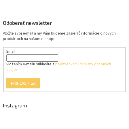
Z
á
p
ä
Odoberať newsletter
t
Vložte svoj e-mail a my Vám budeme zasielať informácie o nových
i
produktoch na našom e-shope.
e
Email
Vložením e-mailu súhlasíte s
podmienkami ochrany osobných
údajov
PRIHLÁSIŤ SA
Instagram