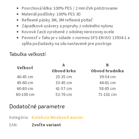
Povrchová látka: 100% PES / 2 mm EVA polstrovanie
Materiál podšívky: 100% PES 3D
Reflexné pásky 3M,
3M reflexná potlač
Západkové uzávery a popruhy z odolného nylonu
Kovové časti vyrobené z odolnej nerezovej ocele
Pevnosť v ťahu je v súlade s normou SFS-EN ISO 13934-1 a
spĺňa požiadavky na silu nastavené pre postroje.
Tabuľka veľkostí
A
B
Veľkosť
Obvod krku
Obvod hrudníka
40-45 cm
25-35 cm
39-54 cm
45-60 cm
33-45 cm
44-61 cm
60-80 cm
41-57 cm
58-85 cm
80-100 cm
52-76 cm
71-101 cm
Dodatočné parametre
Kategória
:
Kolekcia Weekend warior
EAN
:
Zvoľte variant