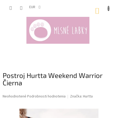
Prejsť
na
EUR
NÁKUP
obsah
KOŠÍK
Postroj Hurtta Weekend Warrior
Čierna
Priemerné
Neohodnotené
Podrobnosti hodnotenia
Značka:
Hurtta
hodnotenie
produktu
je
0,0