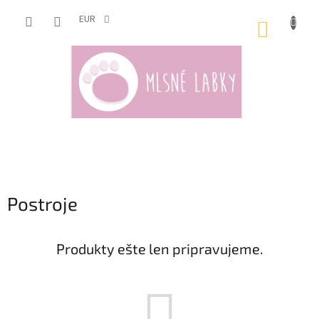
Prejsť
na
EUR
NÁKUP
obsah
KOŠÍK
Postroje
Produkty ešte len pripravujeme.