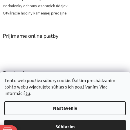
Podmienky ochrany osobných údajov
Otváracie hodiny kamennej predajne
Prijímame online platby
Facebook
Tento web používa súbory cookie. Ďalším prechádzaním
tohto webu vyjadrujete súhlas s ich používaním. Viac
informácií
tu
.
Vytvoril Shoptet
Nastavenie
Copyright 2026
Mlsné labky
. Všetky práva vyhradené.
Upraviť
nastavenie cookies
Súhlasím