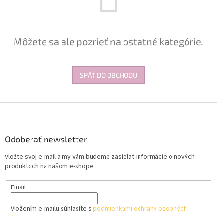
Môžete sa ale pozrieť na ostatné kategórie.
SPÄŤ DO OBCHODU
Z
á
p
ä
Odoberať newsletter
t
Vložte svoj e-mail a my Vám budeme zasielať informácie o nových
i
produktoch na našom e-shope.
e
Email
Vložením e-mailu súhlasíte s
podmienkami ochrany osobných