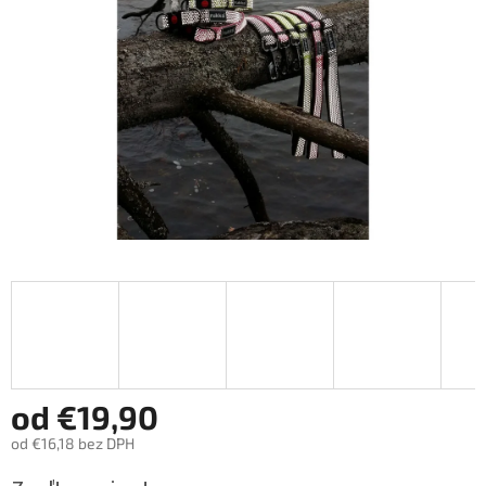
hviezdičiek.
od
€19,90
od
€16,18
bez DPH
Jednotková