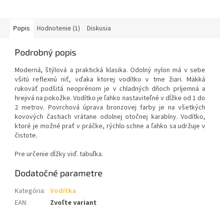
Popis
Hodnotenie (1)
Diskusia
Podrobný popis
Moderná, štýlová a praktická klasika. Odolný nylon má v sebe
všitú reflexnú niť, vďaka ktorej vodítko v tme žiari. Mäkká
rukoväť podšitá neoprénom je v chladných dňoch príjemná a
hrejivá na pokožke. Vodítko je ľahko nastaviteľné v dĺžke od 1 do
2 metrov. Povrchová úprava bronzovej farby je na všetkých
kovových častiach vrátane odolnej otočnej karabíny. Vodítko,
ktoré je možné prať v práčke, rýchlo schne a ľahko sa udržuje v
čistote.
Pre určenie dĺžky viď. tabuľka.
Dodatočné parametre
Kategória
:
Vodítka
EAN
:
Zvoľte variant