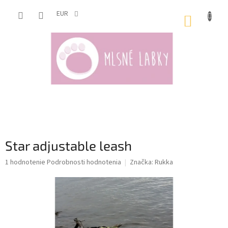
Prejsť
na
EUR
NÁKUP
obsah
KOŠÍK
Star adjustable leash
Priemerné
1 hodnotenie
Podrobnosti hodnotenia
Značka:
Rukka
hodnotenie
produktu
je
5,0
z
5