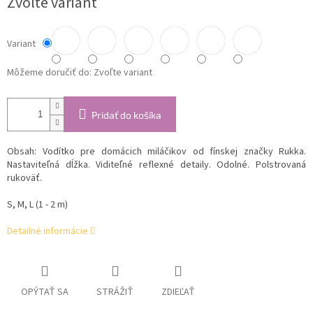
Zvoľte variant
cena:
Variant
Môžeme doručiť do:
Zvoľte variant
Pridať do košíka
Obsah: Vodítko pre domácich miláčikov od fínskej značky Rukka.
Nastaviteľná dĺžka. Viditeľné reflexné detaily. Odolné. Polstrovaná
rukoväť.
S, M, L (1 - 2 m)
Detailné informácie
OPÝTAŤ SA
STRÁŽIŤ
ZDIEĽAŤ