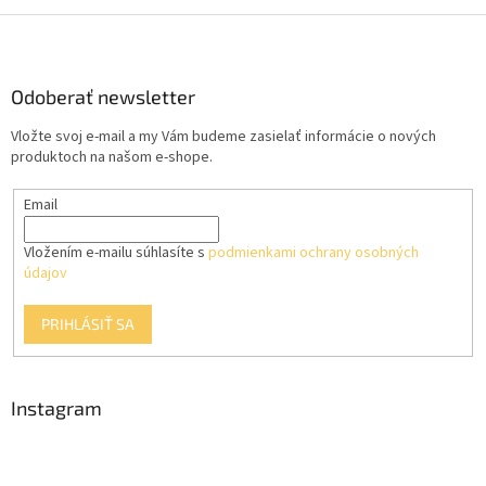
Z
á
p
ä
Odoberať newsletter
t
Vložte svoj e-mail a my Vám budeme zasielať informácie o nových
i
produktoch na našom e-shope.
e
Email
Vložením e-mailu súhlasíte s
podmienkami ochrany osobných
údajov
PRIHLÁSIŤ SA
Instagram